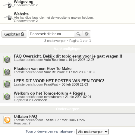
Wetgeving
Onderwerpen:
7
Website
Alle handige faqs die met de website te maken hebben.
Onderwerpen:
2
Gesloten
3 onderwerpen • Pagina
1
van
1
Aankondigingen
FAQ Overzicht. Bekijk dit topic eerst voor je gaat vragen!!!
Laatste bericht door
Vuile Beunkoe
«
19 jan 2007 12:25
Plaatsen van een How-To-Make
Laatste bericht door
Vuile Beunkoe
«
17 mei 2006 10:52
LEES DIT VOOR HET POSTEN VAN EEN TOPIC!
Laatste bericht door
PraatPaal
«
06 feb 2006 21:03
Welkom op het Tomos-forum + Regels
Laatste bericht door
tomosforum
«
21 okt 2000 02:01
Geplaatst in
Feedback
Onderwerpen
Uitlaten FAQ
Laatste bericht door
Tossie
«
27 mar 2006 12:26
Reacties:
7
Toon onderwerpen van afgelopen: