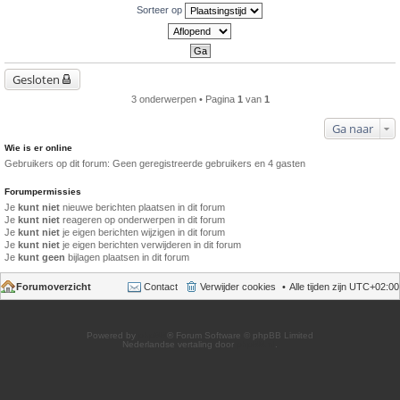
Sorteer op
Gesloten
3 onderwerpen • Pagina
1
van
1
Ga naar
Wie is er online
Gebruikers op dit forum: Geen geregistreerde gebruikers en 4 gasten
Forumpermissies
Je
kunt niet
nieuwe berichten plaatsen in dit forum
Je
kunt niet
reageren op onderwerpen in dit forum
Je
kunt niet
je eigen berichten wijzigen in dit forum
Je
kunt niet
je eigen berichten verwijderen in dit forum
Je
kunt geen
bijlagen plaatsen in dit forum
Forumoverzicht
Contact
Verwijder cookies
Alle tijden zijn
UTC+02:00
Powered by
phpBB
® Forum Software © phpBB Limited
Nederlandse vertaling door
phpBB.nl
.