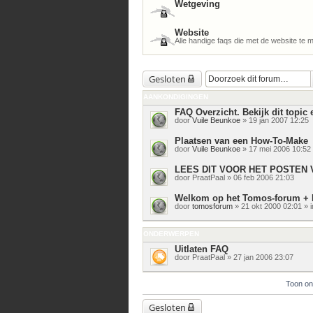
Wetgeving
Website
Alle handige faqs die met de website te
Gesloten
AANKONDIGINGEN
FAQ Overzicht. Bekijk dit topic e
door
Vuile Beunkoe
» 19 jan 2007 12:25
Plaatsen van een How-To-Make
door
Vuile Beunkoe
» 17 mei 2006 10:52
LEES DIT VOOR HET POSTEN 
door
PraatPaal
» 06 feb 2006 21:03
Welkom op het Tomos-forum + 
door
tomosforum
» 21 okt 2000 02:01 » 
ONDERWERPEN
Uitlaten FAQ
door
PraatPaal
» 27 jan 2006 23:07
Toon on
Gesloten