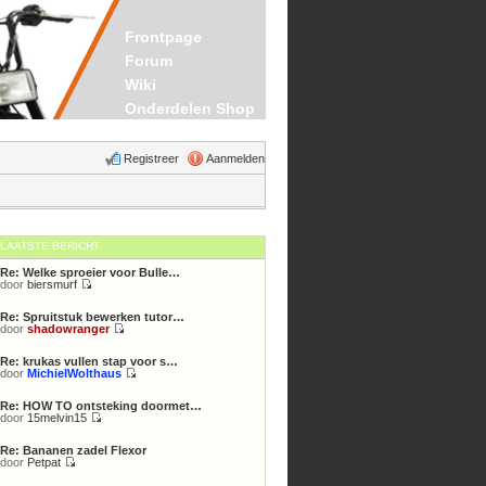
Frontpage
Forum
Wiki
Onderdelen Shop
Registreer
Aanmelden
LAATSTE BERICHT
Re: Welke sproeier voor Bulle…
door
biersmurf
Bekijk
laatste
Re: Spruitstuk bewerken tutor…
bericht
door
shadowranger
Bekijk
laatste
Re: krukas vullen stap voor s…
bericht
door
MichielWolthaus
Bekijk
laatste
Re: HOW TO ontsteking doormet…
bericht
door
15melvin15
Bekijk
laatste
Re: Bananen zadel Flexor
bericht
door
Petpat
Bekijk
laatste