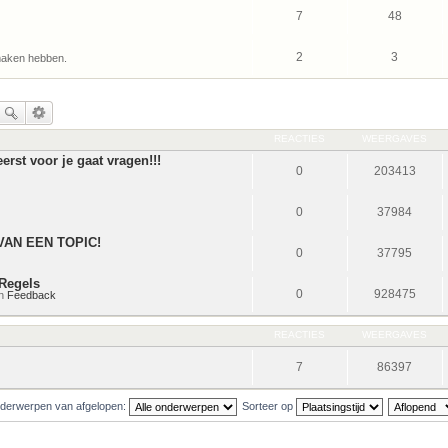
7
48
2
3
 maken hebben.
REACTIES
WEERGAVES
erst voor je gaat vragen!!!
0
203413
0
37984
VAN EEN TOPIC!
0
37795
Regels
0
928475
in
Feedback
REACTIES
WEERGAVES
7
86397
derwerpen van afgelopen:
Sorteer op