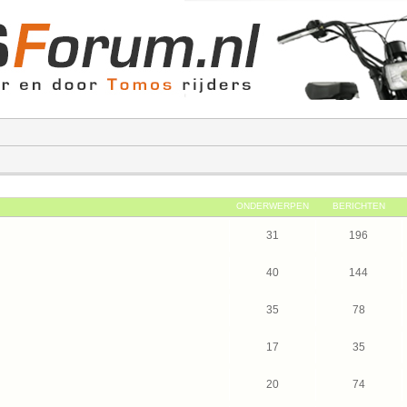
ONDERWERPEN
BERICHTEN
31
196
40
144
35
78
17
35
20
74