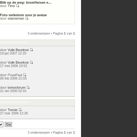
Blik op de weg: bromfietsen e…
bericht
door
Timo
Bekijk
laatste
Foto verkeinen voor je avatar
bericht
door
stanneman
Bekijk
laatste
bericht
3 onderwerpen • Pagina
1
van
1
LAATSTE BERICHT
door
Vuile Beunkoe
Bekijk
19 jan 2007 12:25
laatste
bericht
door
Vuile Beunkoe
Bekijk
17 mei 2006 10:52
laatste
bericht
door
PraatPaal
Bekijk
06 feb 2006 21:03
laatste
bericht
door
tomosforum
Bekijk
21 okt 2000 02:01
laatste
bericht
LAATSTE BERICHT
door
Tossie
Bekijk
27 mar 2006 12:26
laatste
bericht
3 onderwerpen • Pagina
1
van
1