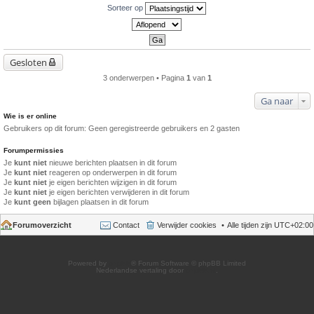
Sorteer op
Gesloten
3 onderwerpen • Pagina
1
van
1
Ga naar
Wie is er online
Gebruikers op dit forum: Geen geregistreerde gebruikers en 2 gasten
Forumpermissies
Je
kunt niet
nieuwe berichten plaatsen in dit forum
Je
kunt niet
reageren op onderwerpen in dit forum
Je
kunt niet
je eigen berichten wijzigen in dit forum
Je
kunt niet
je eigen berichten verwijderen in dit forum
Je
kunt geen
bijlagen plaatsen in dit forum
Forumoverzicht
Contact
Verwijder cookies
Alle tijden zijn
UTC+02:00
Powered by
phpBB
® Forum Software © phpBB Limited
Nederlandse vertaling door
phpBB.nl
.