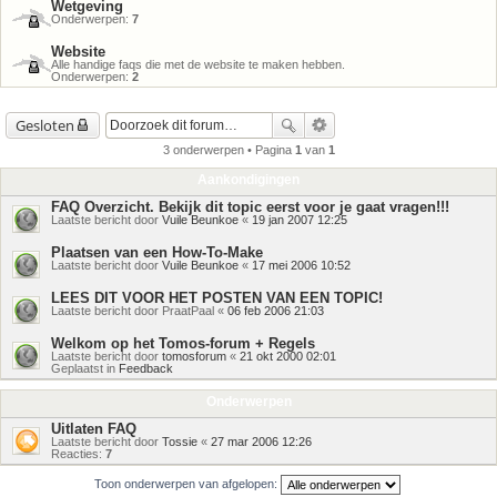
Wetgeving
Onderwerpen:
7
Website
Alle handige faqs die met de website te maken hebben.
Onderwerpen:
2
Gesloten
3 onderwerpen • Pagina
1
van
1
Aankondigingen
FAQ Overzicht. Bekijk dit topic eerst voor je gaat vragen!!!
Laatste bericht door
Vuile Beunkoe
«
19 jan 2007 12:25
Plaatsen van een How-To-Make
Laatste bericht door
Vuile Beunkoe
«
17 mei 2006 10:52
LEES DIT VOOR HET POSTEN VAN EEN TOPIC!
Laatste bericht door
PraatPaal
«
06 feb 2006 21:03
Welkom op het Tomos-forum + Regels
Laatste bericht door
tomosforum
«
21 okt 2000 02:01
Geplaatst in
Feedback
Onderwerpen
Uitlaten FAQ
Laatste bericht door
Tossie
«
27 mar 2006 12:26
Reacties:
7
Toon onderwerpen van afgelopen: