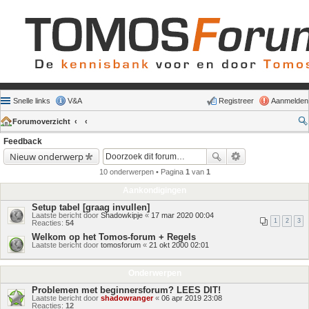
Snelle links
V&A
Registreer
Aanmelden
Forumoverzicht
Feedback
Nieuw onderwerp
10 onderwerpen • Pagina
1
van
1
Aankondigingen
Setup tabel [graag invullen]
Laatste bericht door
Shadowkipje
«
17 mar 2020 00:04
1
2
3
Reacties:
54
Welkom op het Tomos-forum + Regels
Laatste bericht door
tomosforum
«
21 okt 2000 02:01
Onderwerpen
Problemen met beginnersforum? LEES DIT!
Laatste bericht door
shadowranger
«
06 apr 2019 23:08
Reacties:
12