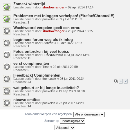
Zomer-/ wintertijd
Laatste bericht door
shadowranger
«
02 apr 2014 17:14
Problemen met inloggen verhelpen! (Firefox/Chrome/IE)
Laatste bericht door
poekelen
«
09 jul 2012 11:53
Reacties:
1
Wachtwoord vergeten geeft een error.
Laatste bericht door
shadowranger
«
26 jun 2024 18:25
Reacties:
2
beginners forum weg als ik inlog
Laatste bericht door
Richfart
«
16 okt 2022 17:37
Reacties:
1
Fotos ontbreken bij veel topics
Laatste bericht door
FRANK59oldie
«
23 jul 2020 13:39
Reacties:
11
eerst complimenten
Laatste bericht door
Timo
«
22 okt 2011 22:59
Reacties:
6
[Feedback] Complimenten!
Laatste bericht door
thomasbk
«
03 jun 2011 00:34
1
2
Reacties:
23
wat gebeurt er bij lange in-activiteit?
Laatste bericht door
poekelen
«
19 sep 2009 01:18
Reacties:
2
nieuwe smilies
Laatste bericht door
poekelen
«
22 jan 2007 14:29
Reacties:
14
Toon onderwerpen van afgelopen:
Sorteer op