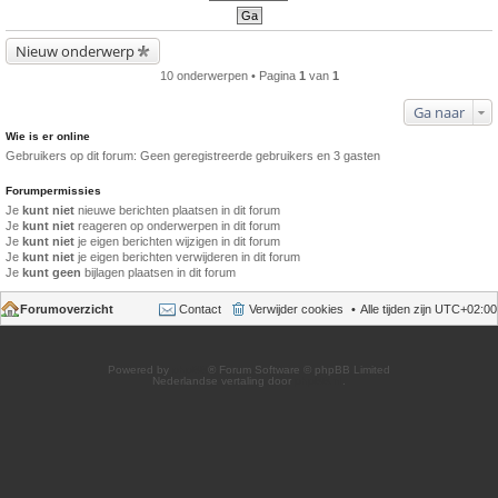
Nieuw onderwerp
10 onderwerpen • Pagina
1
van
1
Ga naar
Wie is er online
Gebruikers op dit forum: Geen geregistreerde gebruikers en 3 gasten
Forumpermissies
Je
kunt niet
nieuwe berichten plaatsen in dit forum
Je
kunt niet
reageren op onderwerpen in dit forum
Je
kunt niet
je eigen berichten wijzigen in dit forum
Je
kunt niet
je eigen berichten verwijderen in dit forum
Je
kunt geen
bijlagen plaatsen in dit forum
Forumoverzicht
Contact
Verwijder cookies
Alle tijden zijn
UTC+02:00
Powered by
phpBB
® Forum Software © phpBB Limited
Nederlandse vertaling door
phpBB.nl
.