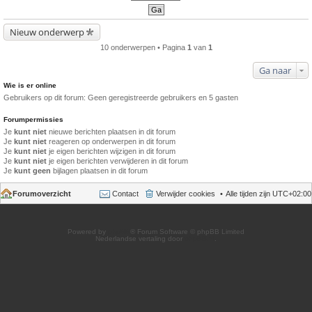
Nieuw onderwerp
10 onderwerpen • Pagina
1
van
1
Ga naar
Wie is er online
Gebruikers op dit forum: Geen geregistreerde gebruikers en 5 gasten
Forumpermissies
Je
kunt niet
nieuwe berichten plaatsen in dit forum
Je
kunt niet
reageren op onderwerpen in dit forum
Je
kunt niet
je eigen berichten wijzigen in dit forum
Je
kunt niet
je eigen berichten verwijderen in dit forum
Je
kunt geen
bijlagen plaatsen in dit forum
Forumoverzicht
Contact
Verwijder cookies
Alle tijden zijn
UTC+02:00
Powered by
phpBB
® Forum Software © phpBB Limited
Nederlandse vertaling door
phpBB.nl
.