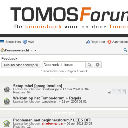
Snelle links
V&A
Registreer
Aanmelden
Forumoverzicht
Feedback
Nieuw onderwerp
10 onderwerpen • Pagina
1
van
1
Aankondigingen
Setup tabel [graag invullen]
Laatste bericht door
Shadowkipje
«
17 mar 2020 00:04
1
2
3
Reacties:
54
Welkom op het Tomos-forum + Regels
Laatste bericht door
tomosforum
«
21 okt 2000 02:01
Onderwerpen
Problemen met beginnersforum? LEES DIT!
Laatste bericht door
shadowranger
«
06 apr 2019 23:08
Reacties:
12