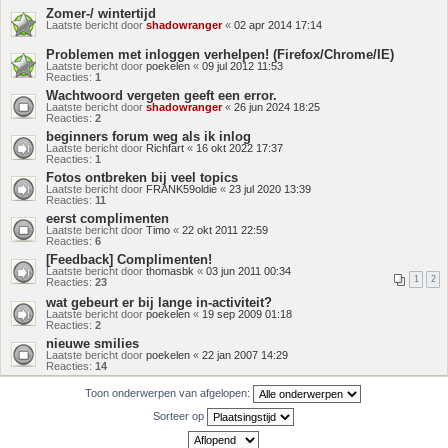
Zomer-/ wintertijd
Laatste bericht door
shadowranger
«
02 apr 2014 17:14
Problemen met inloggen verhelpen! (Firefox/Chrome/IE)
Laatste bericht door
poekelen
«
09 jul 2012 11:53
Reacties:
1
Wachtwoord vergeten geeft een error.
Laatste bericht door
shadowranger
«
26 jun 2024 18:25
Reacties:
2
beginners forum weg als ik inlog
Laatste bericht door
Richfart
«
16 okt 2022 17:37
Reacties:
1
Fotos ontbreken bij veel topics
Laatste bericht door
FRANK59oldie
«
23 jul 2020 13:39
Reacties:
11
eerst complimenten
Laatste bericht door
Timo
«
22 okt 2011 22:59
Reacties:
6
[Feedback] Complimenten!
Laatste bericht door
thomasbk
«
03 jun 2011 00:34
1
2
Reacties:
23
wat gebeurt er bij lange in-activiteit?
Laatste bericht door
poekelen
«
19 sep 2009 01:18
Reacties:
2
nieuwe smilies
Laatste bericht door
poekelen
«
22 jan 2007 14:29
Reacties:
14
Toon onderwerpen van afgelopen:
Sorteer op