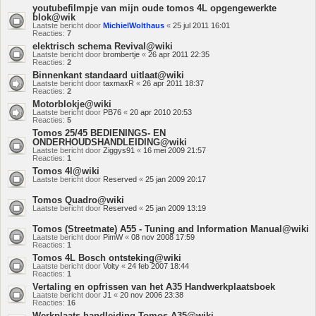
youtubefilmpje van mijn oude tomos 4L opgengewerkte
blok@wik
Laatste bericht door
MichielWolthaus
«
25 jul 2011 16:01
Reacties:
7
elektrisch schema Revival@wiki
Laatste bericht door
brombertje
«
26 apr 2011 22:35
Reacties:
2
Binnenkant standaard uitlaat@wiki
Laatste bericht door
taxmaxR
«
26 apr 2011 18:37
Reacties:
2
Motorblokje@wiki
Laatste bericht door
PB76
«
20 apr 2010 20:53
Reacties:
5
Tomos 25/45 BEDIENINGS- EN
ONDERHOUDSHANDLEIDING@wiki
Laatste bericht door
Ziggys91
«
16 mei 2009 21:57
Reacties:
1
Tomos 4l@wiki
Laatste bericht door
Reserved
«
25 jan 2009 20:17
Tomos Quadro@wiki
Laatste bericht door
Reserved
«
25 jan 2009 13:19
Tomos (Streetmate) A55 - Tuning and Information Manual@wiki
Laatste bericht door
PimW
«
08 nov 2008 17:59
Reacties:
1
Tomos 4L Bosch ontsteking@wiki
Laatste bericht door
Volty
«
24 feb 2007 18:44
Reacties:
1
Vertaling en opfrissen van het A35 Handwerkplaatsboek
Laatste bericht door
J1
«
20 nov 2006 23:38
Reacties:
16
Werkplaats handleiding Tomos A35@wiki