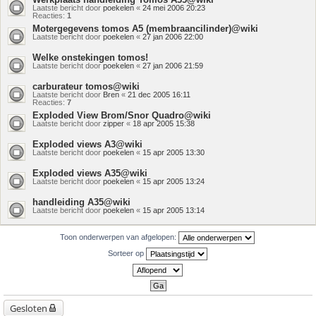
Laatste bericht door
poekelen
«
24 mei 2006 20:23
Reacties:
1
Motergegevens tomos A5 (membraancilinder)@wiki
Laatste bericht door
poekelen
«
27 jan 2006 22:00
Welke onstekingen tomos!
Laatste bericht door
poekelen
«
27 jan 2006 21:59
carburateur tomos@wiki
Laatste bericht door
Bren
«
21 dec 2005 16:11
Reacties:
7
Exploded View Brom/Snor Quadro@wiki
Laatste bericht door
zipper
«
18 apr 2005 15:38
Exploded views A3@wiki
Laatste bericht door
poekelen
«
15 apr 2005 13:30
Exploded views A35@wiki
Laatste bericht door
poekelen
«
15 apr 2005 13:24
handleiding A35@wiki
Laatste bericht door
poekelen
«
15 apr 2005 13:14
Toon onderwerpen van afgelopen:
Sorteer op
Gesloten