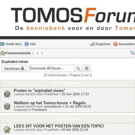
Snelle links
V&A
Registreer
Aanmelden
Forumoverzicht
Exploded views
Gesloten
19 onderwerpen • Pagina
1
van
1
Aankondigingen
Posten in "exploded views"
Laatste bericht door
PraatPaal
«
26 nov 2005 17:10
Welkom op het Tomos-forum + Regels
Laatste bericht door
tomosforum
«
21 okt 2000 02:01
Geplaatst in
Feedback
Onderwerpen
LEES DIT VOOR HET POSTEN VAN EEN TOPIC!
Laatste bericht door
PraatPaal
«
06 feb 2006 21:04