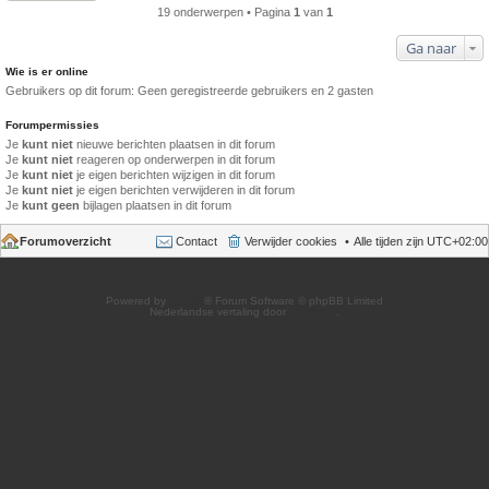
19 onderwerpen • Pagina
1
van
1
Ga naar
Wie is er online
Gebruikers op dit forum: Geen geregistreerde gebruikers en 2 gasten
Forumpermissies
Je
kunt niet
nieuwe berichten plaatsen in dit forum
Je
kunt niet
reageren op onderwerpen in dit forum
Je
kunt niet
je eigen berichten wijzigen in dit forum
Je
kunt niet
je eigen berichten verwijderen in dit forum
Je
kunt geen
bijlagen plaatsen in dit forum
Forumoverzicht
Contact
Verwijder cookies
Alle tijden zijn
UTC+02:00
Powered by
phpBB
® Forum Software © phpBB Limited
Nederlandse vertaling door
phpBB.nl
.