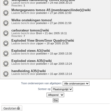
Laatste bericht door
poekelen
«
24 mei 2006 20:23
Reacties:
1
Motergegevens tomos A5 (membraancilinder)@wiki
Laatste bericht door
poekelen
«
27 jan 2006 22:00
Welke onstekingen tomos!
Laatste bericht door
poekelen
«
27 jan 2006 21:59
carburateur tomos@wiki
Laatste bericht door
Bren
«
21 dec 2005 16:11
Reacties:
7
Exploded View Brom/Snor Quadro@wiki
Laatste bericht door
zipper
«
18 apr 2005 15:38
Exploded views A3@wiki
Laatste bericht door
poekelen
«
15 apr 2005 13:30
Exploded views A35@wiki
Laatste bericht door
poekelen
«
15 apr 2005 13:24
handleiding A35@wiki
Laatste bericht door
poekelen
«
15 apr 2005 13:14
Toon onderwerpen van afgelopen:
Sorteer op
Gesloten