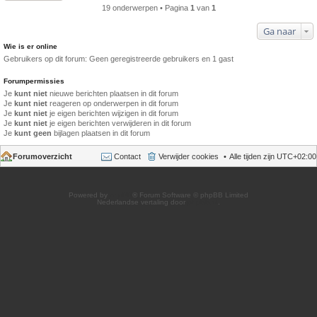
19 onderwerpen • Pagina
1
van
1
Ga naar
Wie is er online
Gebruikers op dit forum: Geen geregistreerde gebruikers en 1 gast
Forumpermissies
Je
kunt niet
nieuwe berichten plaatsen in dit forum
Je
kunt niet
reageren op onderwerpen in dit forum
Je
kunt niet
je eigen berichten wijzigen in dit forum
Je
kunt niet
je eigen berichten verwijderen in dit forum
Je
kunt geen
bijlagen plaatsen in dit forum
Forumoverzicht
Contact
Verwijder cookies
Alle tijden zijn
UTC+02:00
Powered by
phpBB
® Forum Software © phpBB Limited
Nederlandse vertaling door
phpBB.nl
.