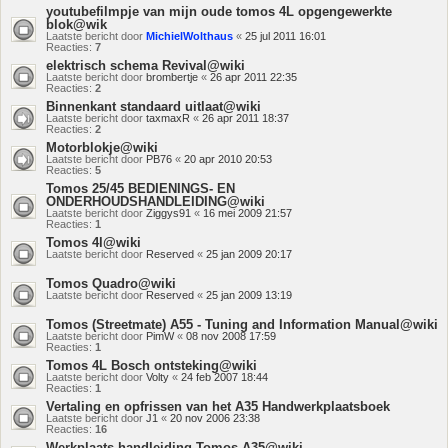
youtubefilmpje van mijn oude tomos 4L opgengewerkte
blok@wik
Laatste bericht door
MichielWolthaus
«
25 jul 2011 16:01
Reacties:
7
elektrisch schema Revival@wiki
Laatste bericht door
brombertje
«
26 apr 2011 22:35
Reacties:
2
Binnenkant standaard uitlaat@wiki
Laatste bericht door
taxmaxR
«
26 apr 2011 18:37
Reacties:
2
Motorblokje@wiki
Laatste bericht door
PB76
«
20 apr 2010 20:53
Reacties:
5
Tomos 25/45 BEDIENINGS- EN
ONDERHOUDSHANDLEIDING@wiki
Laatste bericht door
Ziggys91
«
16 mei 2009 21:57
Reacties:
1
Tomos 4l@wiki
Laatste bericht door
Reserved
«
25 jan 2009 20:17
Tomos Quadro@wiki
Laatste bericht door
Reserved
«
25 jan 2009 13:19
Tomos (Streetmate) A55 - Tuning and Information Manual@wiki
Laatste bericht door
PimW
«
08 nov 2008 17:59
Reacties:
1
Tomos 4L Bosch ontsteking@wiki
Laatste bericht door
Volty
«
24 feb 2007 18:44
Reacties:
1
Vertaling en opfrissen van het A35 Handwerkplaatsboek
Laatste bericht door
J1
«
20 nov 2006 23:38
Reacties:
16
Werkplaats handleiding Tomos A35@wiki