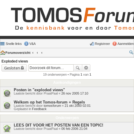
Snelle links
V&A
Registreer
Aanmelden
Forumoverzicht
Exploded views
Gesloten
19 onderwerpen • Pagina
1
van
1
Aankondigingen
Posten in "exploded views"
Laatste bericht door
PraatPaal
«
26 nov 2005 17:10
Welkom op het Tomos-forum + Regels
Laatste bericht door
tomosforum
«
21 okt 2000 02:01
Geplaatst in
Feedback
Onderwerpen
LEES DIT VOOR HET POSTEN VAN EEN TOPIC!
Laatste bericht door
PraatPaal
«
06 feb 2006 21:04