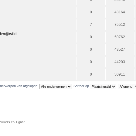
0
43164
7
75512
dro@wiki
0
50762
0
43527
0
44203
0
50911
derwerpen van afgelopen:
Sorteer op
ruikers en 1 gast