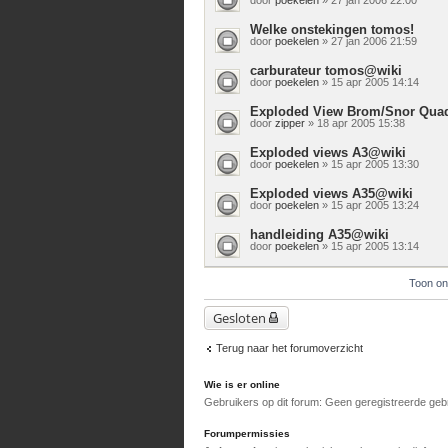
Welke onstekingen tomos!
door
poekelen
» 27 jan 2006 21:59
carburateur tomos@wiki
door
poekelen
» 15 apr 2005 14:14
Exploded View Brom/Snor Qua
door
zipper
» 18 apr 2005 15:38
Exploded views A3@wiki
door
poekelen
» 15 apr 2005 13:30
Exploded views A35@wiki
door
poekelen
» 15 apr 2005 13:24
handleiding A35@wiki
door
poekelen
» 15 apr 2005 13:14
Toon on
Gesloten
Terug naar het forumoverzicht
Wie is er online
Gebruikers op dit forum: Geen geregistreerde geb
Forumpermissies