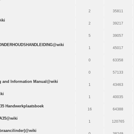
i
2
35811
iki
2
39217
5
39057
N ONDERHOUDSHANDLEIDING@wiki
1
45017
0
63358
0
57133
ng and Information Manual@wiki
1
43463
ki
1
40035
 A35 Handwerkplaatsboek
16
64388
 A35@wiki
1
120765
raancilinder)@wiki
0
38249