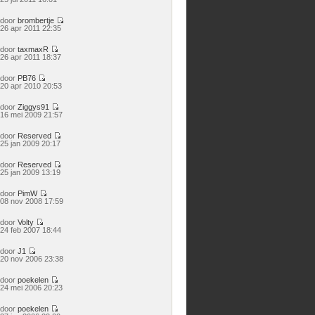
laatste
bericht
door
brombertje
Bekijk
26 apr 2011 22:35
laatste
bericht
door
taxmaxR
Bekijk
26 apr 2011 18:37
laatste
bericht
door
PB76
Bekijk
20 apr 2010 20:53
laatste
bericht
door
Ziggys91
Bekijk
16 mei 2009 21:57
laatste
bericht
door
Reserved
Bekijk
25 jan 2009 20:17
laatste
bericht
door
Reserved
Bekijk
25 jan 2009 13:19
laatste
bericht
door
PimW
Bekijk
08 nov 2008 17:59
laatste
bericht
door
Volty
Bekijk
24 feb 2007 18:44
laatste
bericht
door
J1
Bekijk
20 nov 2006 23:38
laatste
bericht
door
poekelen
Bekijk
24 mei 2006 20:23
laatste
bericht
door
poekelen
Bekijk