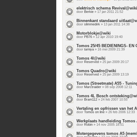
elektrisch schema Revival@wik
door
Berkie
» 17 jan 2011 21:52
Binnenkant standaard uitlaat@w
door
slimmedirk
» 13 jan 2011 14:38
Motorblokje@wiki
door
PB76
» 12 apr 2010 19:40
Tomos 25/45 BEDIENINGS- E
door
tamiya
» 16 mei 2009 21:39
Tomos 4l@wiki
door
Reserved
» 25 jan 2009 20:17
Tomos Quadro@wiki
door
Reserved
» 25 jan 2009 13:19
Tomos (Streetmate) A55 - Tuni
door
Marctraider
» 08 sep 2008 12:11
Tomos 4L Bosch ontsteking@wi
door
Bram112
» 24 feb 2007 10:55
Vertaling en opfrissen van het
door
Tomos on line
» 26 feb 2006 12:33
Werkplaats handleiding Tomos
door
Robin
» 14 nov 2005 18:51
Motergegevens tomos A5 (memb
door
poekelen
» 27 jan 2006 22:00