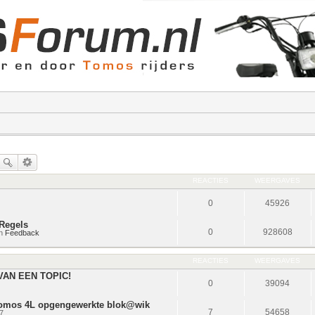
REACTIES
WEERGAVES
0
45926
Regels
0
928608
in
Feedback
REACTIES
WEERGAVES
VAN EEN TOPIC!
0
39094
 tomos 4L opgengewerkte blok@wik
7
54658
7