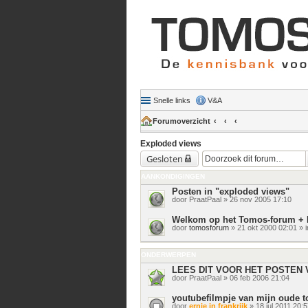
Snelle links
V&A
Forumoverzicht
Exploded views
Gesloten
AANKONDIGINGEN
Posten in "exploded views"
door
PraatPaal
» 26 nov 2005 17:10
Welkom op het Tomos-forum + 
door
tomosforum
» 21 okt 2000 02:01 » 
ONDERWERPEN
LEES DIT VOOR HET POSTEN 
door
PraatPaal
» 06 feb 2006 21:04
youtubefilmpje van mijn oude
door
ernie in frankrijk
» 18 jul 2011 20:5