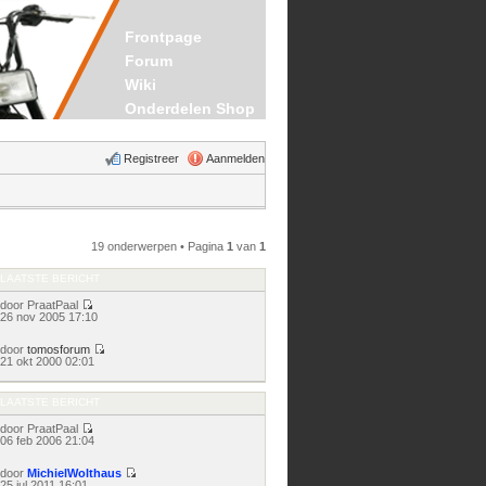
Frontpage
Forum
Wiki
Onderdelen Shop
Registreer
Aanmelden
19 onderwerpen • Pagina
1
van
1
LAATSTE BERICHT
door
PraatPaal
Bekijk
26 nov 2005 17:10
laatste
bericht
door
tomosforum
Bekijk
21 okt 2000 02:01
laatste
bericht
LAATSTE BERICHT
door
PraatPaal
Bekijk
06 feb 2006 21:04
laatste
bericht
door
MichielWolthaus
Bekijk
25 jul 2011 16:01