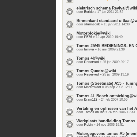
elektrisch schema Revival@wik
door
Berkie
» 17 jan 2011 21:52
Binnenkant standaard uitlaat@w
door
slimmedirk
» 13 jan 2011 14:38
Motorblokje@wiki
door
PB76
» 12 apr 2010 19:40
Tomos 25/45 BEDIENINGS- E
door
tamiya
» 16 mei 2009 21:39
Tomos 4l@wiki
door
Reserved
» 25 jan 2009 20:17
Tomos Quadro@wiki
door
Reserved
» 25 jan 2009 13:19
Tomos (Streetmate) A55 - Tuni
door
Marctraider
» 08 sep 2008 12:11
Tomos 4L Bosch ontsteking@wi
door
Bram112
» 24 feb 2007 10:55
Vertaling en opfrissen van het
door
Tomos on line
» 26 feb 2006 12:33
Werkplaats handleiding Tomos
door
Robin
» 14 nov 2005 18:51
Motergegevens tomos A5 (memb
door
poekelen
» 27 jan 2006 22:00