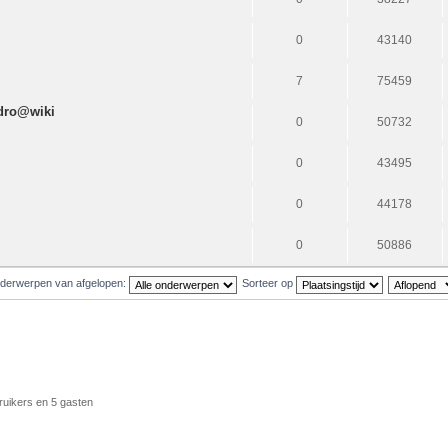
0
43140
7
75459
dro@wiki
0
50732
0
43495
0
44178
0
50886
derwerpen van afgelopen:
Sorteer op
ruikers en 5 gasten