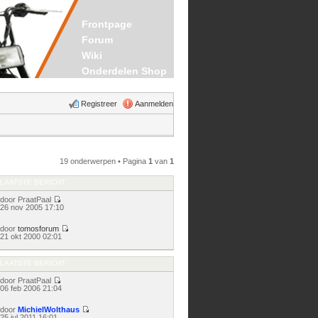
Frontpage
Forum
Wiki
Onderdelen Shop
Registreer
Aanmelden
19 onderwerpen • Pagina
1
van
1
LAATSTE BERICHT
door
PraatPaal
Bekijk
26 nov 2005 17:10
laatste
bericht
door
tomosforum
Bekijk
21 okt 2000 02:01
laatste
bericht
LAATSTE BERICHT
door
PraatPaal
Bekijk
06 feb 2006 21:04
laatste
bericht
door
MichielWolthaus
Bekijk
25 jul 2011 16:01