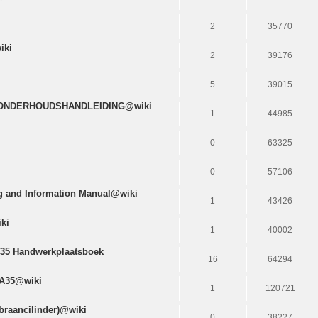
i
2
35770
iki
2
39176
5
39015
N ONDERHOUDSHANDLEIDING@wiki
1
44985
0
63325
0
57106
ng and Information Manual@wiki
1
43426
ki
1
40002
 A35 Handwerkplaatsboek
16
64294
 A35@wiki
1
120721
raancilinder)@wiki
0
38227