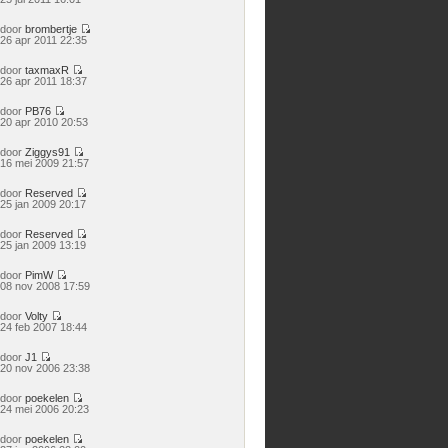
laatste
bericht
door
brombertje
Bekijk
26 apr 2011 22:35
laatste
bericht
door
taxmaxR
Bekijk
26 apr 2011 18:37
laatste
bericht
door
PB76
Bekijk
20 apr 2010 20:53
laatste
bericht
door
Ziggys91
Bekijk
16 mei 2009 21:57
laatste
bericht
door
Reserved
Bekijk
25 jan 2009 20:17
laatste
bericht
door
Reserved
Bekijk
25 jan 2009 13:19
laatste
bericht
door
PimW
Bekijk
08 nov 2008 17:59
laatste
bericht
door
Volty
Bekijk
24 feb 2007 18:44
laatste
bericht
door
J1
Bekijk
20 nov 2006 23:38
laatste
bericht
door
poekelen
Bekijk
24 mei 2006 20:23
laatste
bericht
door
poekelen
Bekijk