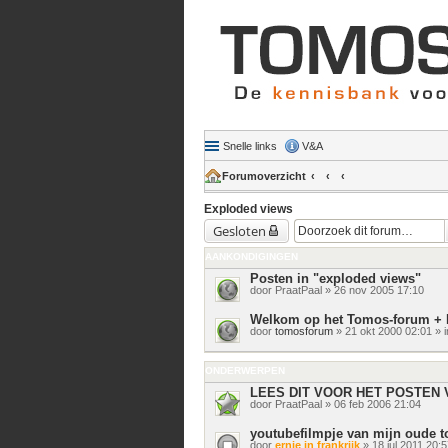
Snelle links
V&A
Forumoverzicht
Exploded views
Gesloten
AANKONDIGINGEN
Posten in "exploded views"
door
PraatPaal
» 26 nov 2005 17:10
Welkom op het Tomos-forum + 
door
tomosforum
» 21 okt 2000 02:01 » 
ONDERWERPEN
LEES DIT VOOR HET POSTEN 
door
PraatPaal
» 06 feb 2006 21:04
youtubefilmpje van mijn oude
door
ernie in frankrijk
» 18 jul 2011 20:5