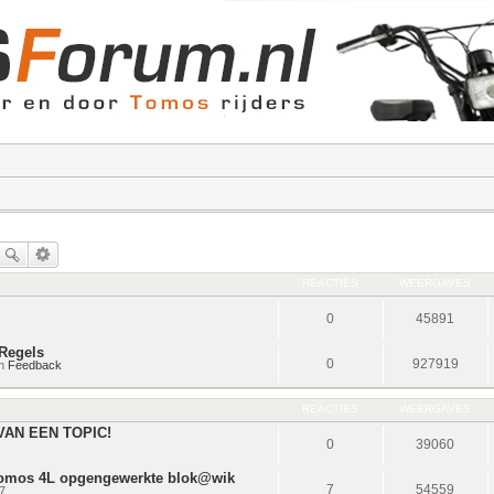
REACTIES
WEERGAVES
0
45891
Regels
0
927919
in
Feedback
REACTIES
WEERGAVES
VAN EEN TOPIC!
0
39060
 tomos 4L opgengewerkte blok@wik
7
54559
7