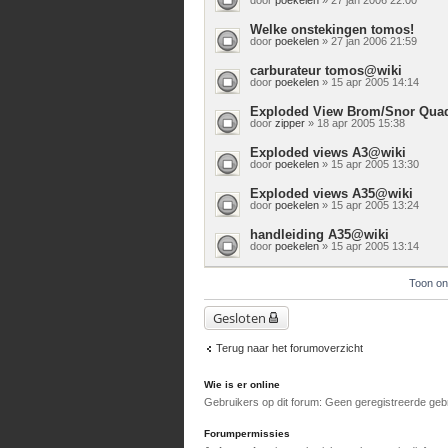
Welke onstekingen tomos!
door
poekelen
» 27 jan 2006 21:59
carburateur tomos@wiki
door
poekelen
» 15 apr 2005 14:14
Exploded View Brom/Snor Qua
door
zipper
» 18 apr 2005 15:38
Exploded views A3@wiki
door
poekelen
» 15 apr 2005 13:30
Exploded views A35@wiki
door
poekelen
» 15 apr 2005 13:24
handleiding A35@wiki
door
poekelen
» 15 apr 2005 13:14
Toon on
Gesloten
Terug naar het forumoverzicht
Wie is er online
Gebruikers op dit forum: Geen geregistreerde geb
Forumpermissies