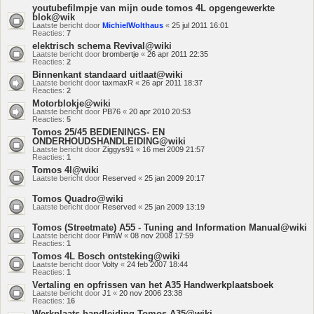
youtubefilmpje van mijn oude tomos 4L opgengewerkte
blok@wik
Laatste bericht door
MichielWolthaus
«
25 jul 2011 16:01
Reacties:
7
elektrisch schema Revival@wiki
Laatste bericht door
brombertje
«
26 apr 2011 22:35
Reacties:
2
Binnenkant standaard uitlaat@wiki
Laatste bericht door
taxmaxR
«
26 apr 2011 18:37
Reacties:
2
Motorblokje@wiki
Laatste bericht door
PB76
«
20 apr 2010 20:53
Reacties:
5
Tomos 25/45 BEDIENINGS- EN
ONDERHOUDSHANDLEIDING@wiki
Laatste bericht door
Ziggys91
«
16 mei 2009 21:57
Reacties:
1
Tomos 4l@wiki
Laatste bericht door
Reserved
«
25 jan 2009 20:17
Tomos Quadro@wiki
Laatste bericht door
Reserved
«
25 jan 2009 13:19
Tomos (Streetmate) A55 - Tuning and Information Manual@wiki
Laatste bericht door
PimW
«
08 nov 2008 17:59
Reacties:
1
Tomos 4L Bosch ontsteking@wiki
Laatste bericht door
Volty
«
24 feb 2007 18:44
Reacties:
1
Vertaling en opfrissen van het A35 Handwerkplaatsboek
Laatste bericht door
J1
«
20 nov 2006 23:38
Reacties:
16
Werkplaats handleiding Tomos A35@wiki