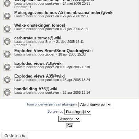
Laatste bericht door
poekelen
«
24 mei 2006 20:23
Reacties:
1
Motergegevens tomos A5 (membraancilinder)@wiki
Laatste bericht door
poekelen
«
27 jan 2006 22:00
Welke onstekingen tomos!
Laatste bericht door
poekelen
«
27 jan 2006 21:59
carburateur tomos@wiki
Laatste bericht door
Bren
«
21 dec 2005 16:11
Reacties:
7
Exploded View Brom/Snor Quadro@wiki
Laatste bericht door
zipper
«
18 apr 2005 15:38
Exploded views A3@wiki
Laatste bericht door
poekelen
«
15 apr 2005 13:30
Exploded views A35@wiki
Laatste bericht door
poekelen
«
15 apr 2005 13:24
handleiding A35@wiki
Laatste bericht door
poekelen
«
15 apr 2005 13:14
Toon onderwerpen van afgelopen:
Sorteer op
Gesloten