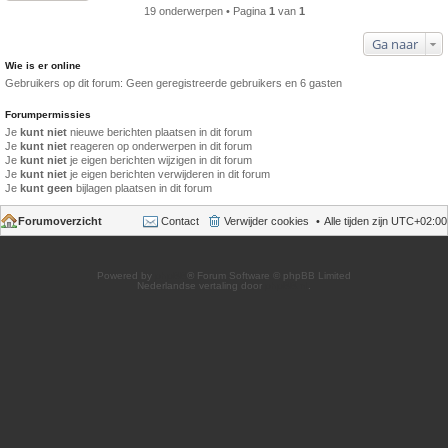
19 onderwerpen • Pagina
1
van
1
Ga naar
Wie is er online
Gebruikers op dit forum: Geen geregistreerde gebruikers en 6 gasten
Forumpermissies
Je
kunt niet
nieuwe berichten plaatsen in dit forum
Je
kunt niet
reageren op onderwerpen in dit forum
Je
kunt niet
je eigen berichten wijzigen in dit forum
Je
kunt niet
je eigen berichten verwijderen in dit forum
Je
kunt geen
bijlagen plaatsen in dit forum
Forumoverzicht
Contact
Verwijder cookies
Alle tijden zijn
UTC+02:00
Powered by
phpBB
® Forum Software © phpBB Limited
Nederlandse vertaling door
phpBB.nl
.