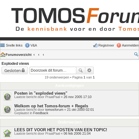
Snelle links
V&A
Registreer
Aanmelden
Forumoverzicht
Exploded views
Gesloten
19 onderwerpen • Pagina
1
van
1
Aankondigingen
Posten in "exploded views"
Laatste bericht door
PraatPaal
«
26 nov 2005 17:10
Welkom op het Tomos-forum + Regels
Laatste bericht door
tomosforum
«
21 okt 2000 02:01
Geplaatst in
Feedback
Onderwerpen
LEES DIT VOOR HET POSTEN VAN EEN TOPIC!
Laatste bericht door
PraatPaal
«
06 feb 2006 21:04