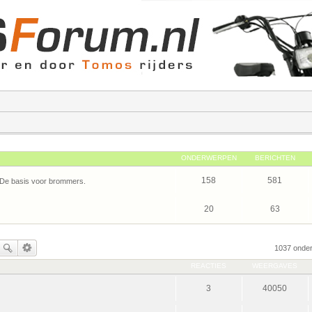
ONDERWERPEN
BERICHTEN
158
581
 De basis voor brommers.
20
63
1037 onde
REACTIES
WEERGAVES
3
40050