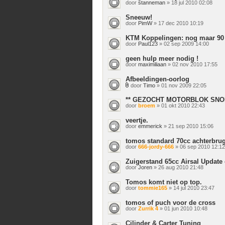
door
stanneman
» 18 jul 2010 02:08
Sneeuw!
door
PimW
» 17 dec 2010 10:19
KTM Koppelingen: nog maar 90 
door
Paul123
» 02 sep 2009 14:00
geen hulp meer nodig !
door
maximiliaan
» 02 nov 2010 17:55
Afbeeldingen-oorlog
door
Timo
» 01 nov 2009 22:05
Bijlage(n)
** GEZOCHT MOTORBLOK SNOR
door
broem
» 01 okt 2010 22:43
veertje.
door
emmerick
» 21 sep 2010 15:06
tomos standard 70cc achterbru
door
666-jordy-666
» 06 sep 2010 12:12
Zuigerstand 65cc Airsal Update
door
Joren
» 26 aug 2010 21:48
Tomos komt niet op top.
door
tommie165
» 14 jul 2010 23:47
tomos of puch voor de cross
door
Zurrik 4
» 01 jun 2010 10:48
Cilinder & Carter Tuning