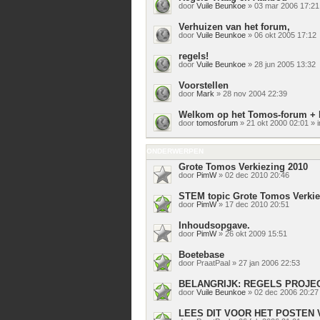
door
Vuile Beunkoe
» 03 mar 2006 17:21
Verhuizen van het forum,
door
Vuile Beunkoe
» 06 okt 2005 17:12
regels!
door
Vuile Beunkoe
» 28 jun 2005 13:32
Voorstellen
door
Mark
» 28 nov 2004 22:39
Welkom op het Tomos-forum + 
door
tomosforum
» 21 okt 2000 02:01 » 
ONDERWERPEN
Grote Tomos Verkiezing 2010
door
PimW
» 02 dec 2010 20:46
STEM topic Grote Tomos Verkie
door
PimW
» 17 dec 2010 20:51
Inhoudsopgave.
door
PimW
» 26 okt 2009 15:51
Boetebase
door
PraatPaal
» 27 jan 2006 22:53
BELANGRIJK: REGELS PROJ
door
Vuile Beunkoe
» 02 dec 2006 20:27
LEES DIT VOOR HET POSTEN 