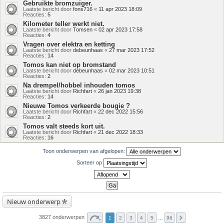
Gebruikte bromzuiger.
Laatste bericht door
fons716
«
11 apr 2023 18:09
Reacties:
5
Kilometer teller werkt niet.
Laatste bericht door
Tomsen
«
02 apr 2023 17:58
Reacties:
4
Vragen over elektra en ketting
Laatste bericht door
debeunhaas
«
27 mar 2023 17:52
Reacties:
14
Tomos kan niet op bromstand
Laatste bericht door
debeunhaas
«
02 mar 2023 10:51
Reacties:
2
Na drempel/hobbel inhouden tomos
Laatste bericht door
Richfart
«
26 jan 2023 19:38
Reacties:
14
Nieuwe Tomos verkeerde bougie ?
Laatste bericht door
Richfart
«
22 dec 2022 15:56
Reacties:
2
Tomos valt steeds kort uit.
Laatste bericht door
Richfart
«
21 dec 2022 18:33
Reacties:
16
Toon onderwerpen van afgelopen:
Sorteer op
Nieuw onderwerp
3827 onderwerpen
1
2
3
4
5
…
96