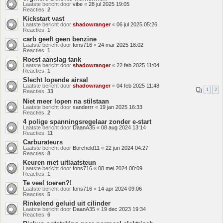
Laatste bericht door
vibe
«
28 jul 2025 19:05
Reacties:
2
Kickstart vast
Laatste bericht door
shadowranger
«
06 jul 2025 05:26
Reacties:
1
carb geeft geen benzine
Laatste bericht door
fons716
«
24 mar 2025 18:02
Reacties:
1
Roest aanslag tank
Laatste bericht door
shadowranger
«
22 feb 2025 11:04
Reacties:
1
Slecht lopende airsal
Laatste bericht door
shadowranger
«
04 feb 2025 11:48
1
2
Reacties:
33
Niet meer lopen na stilstaan
Laatste bericht door
sanderrr
«
19 jan 2025 16:33
Reacties:
2
4 polige spanningsregelaar zonder e-start
Laatste bericht door
DaanA35
«
08 aug 2024 13:14
Reacties:
11
Carburateurs
Laatste bericht door
Borcheld11
«
22 jun 2024 04:27
Reacties:
8
Keuren met uitlaatsteun
Laatste bericht door
fons716
«
08 mei 2024 08:09
Reacties:
1
Te veel toeren?!
Laatste bericht door
fons716
«
14 apr 2024 09:06
Reacties:
5
Rinkelend geluid uit cilinder
Laatste bericht door
DaanA35
«
19 dec 2023 19:34
Reacties:
6