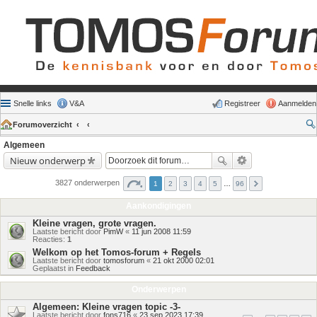
Snelle links
V&A
Registreer
Aanmelden
Forumoverzicht
Algemeen
Nieuw onderwerp
3827 onderwerpen
1
2
3
4
5
…
96
Aankondigingen
Kleine vragen, grote vragen.
Laatste bericht door
PimW
«
11 jun 2008 11:59
Reacties:
1
Welkom op het Tomos-forum + Regels
Laatste bericht door
tomosforum
«
21 okt 2000 02:01
Geplaatst in
Feedback
Onderwerpen
Algemeen: Kleine vragen topic -3-
Laatste bericht door
fons716
«
23 sep 2023 17:39