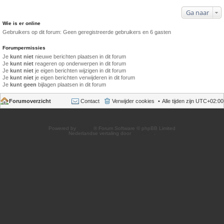
Ga naar
Wie is er online
Gebruikers op dit forum: Geen geregistreerde gebruikers en 6 gasten
Forumpermissies
Je
kunt niet
nieuwe berichten plaatsen in dit forum
Je
kunt niet
reageren op onderwerpen in dit forum
Je
kunt niet
je eigen berichten wijzigen in dit forum
Je
kunt niet
je eigen berichten verwijderen in dit forum
Je
kunt geen
bijlagen plaatsen in dit forum
Forumoverzicht
Contact
Verwijder cookies
Alle tijden zijn
UTC+02:00
Powered by
phpBB
® Forum Software © phpBB Limited
Nederlandse vertaling door
phpBB.nl
.