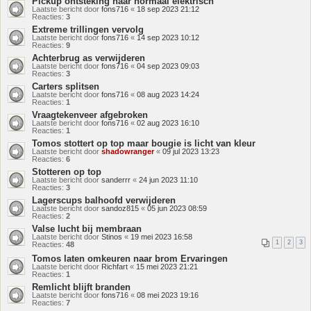
Pickup ontsteking naar normaal elektrisch
Laatste bericht door
fons716
«
18 sep 2023 21:12
Reacties:
3
Extreme trillingen vervolg
Laatste bericht door
fons716
«
14 sep 2023 10:12
Reacties:
9
Achterbrug as verwijderen
Laatste bericht door
fons716
«
04 sep 2023 09:03
Reacties:
3
Carters splitsen
Laatste bericht door
fons716
«
08 aug 2023 14:24
Reacties:
1
Vraagtekenveer afgebroken
Laatste bericht door
fons716
«
02 aug 2023 16:10
Reacties:
1
Tomos stottert op top maar bougie is licht van kleur
Laatste bericht door
shadowranger
«
09 jul 2023 13:23
Reacties:
6
Stotteren op top
Laatste bericht door
sanderrr
«
24 jun 2023 11:10
Reacties:
3
Lagerscups balhoofd verwijderen
Laatste bericht door
sandoz815
«
05 jun 2023 08:59
Reacties:
2
Valse lucht bij membraan
Laatste bericht door
Stinos
«
19 mei 2023 16:58
1
2
3
Reacties:
48
Tomos laten omkeuren naar brom Ervaringen
Laatste bericht door
Richfart
«
15 mei 2023 21:21
Reacties:
1
Remlicht blijft branden
Laatste bericht door
fons716
«
08 mei 2023 19:16
Reacties:
7