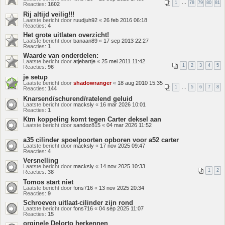
1
…
78
79
80
81
Reacties:
1602
Rij altijd veilig!!!
Laatste bericht door
ruudjuh92
«
26 feb 2016 06:18
Reacties:
4
Het grote uitlaten overzicht!
Laatste bericht door
banaan89
«
17 sep 2013 22:27
Reacties:
1
Waarde van onderdelen:
Laatste bericht door
atjebartje
«
25 mei 2011 11:42
1
2
3
4
5
Reacties:
96
je setup
Laatste bericht door
shadowranger
«
18 aug 2010 15:35
1
…
5
6
7
8
Reacties:
144
Knarsend/schurend/ratelend geluid
Laatste bericht door
macksly
«
16 mar 2026 10:01
Reacties:
1
Ktm koppeling komt tegen Carter deksel aan
Laatste bericht door
sandoz815
«
04 mar 2026 11:52
a35 cilinder spoelpoorten opboren voor a52 carter
Laatste bericht door
macksly
«
17 nov 2025 09:47
Reacties:
4
Versnelling
Laatste bericht door
macksly
«
14 nov 2025 10:33
1
2
Reacties:
38
Tomos start niet
Laatste bericht door
fons716
«
13 nov 2025 20:34
Reacties:
9
Schroeven uitlaat-cilinder zijn rond
Laatste bericht door
fons716
«
04 sep 2025 11:07
Reacties:
15
orginele Delorto herkennen