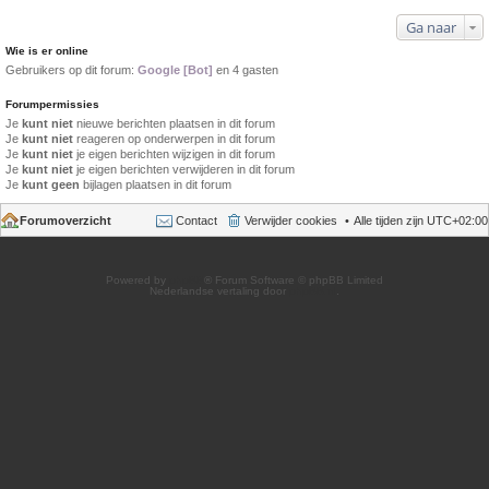
Ga naar
Wie is er online
Gebruikers op dit forum:
Google [Bot]
en 4 gasten
Forumpermissies
Je
kunt niet
nieuwe berichten plaatsen in dit forum
Je
kunt niet
reageren op onderwerpen in dit forum
Je
kunt niet
je eigen berichten wijzigen in dit forum
Je
kunt niet
je eigen berichten verwijderen in dit forum
Je
kunt geen
bijlagen plaatsen in dit forum
Forumoverzicht
Contact
Verwijder cookies
Alle tijden zijn
UTC+02:00
Powered by
phpBB
® Forum Software © phpBB Limited
Nederlandse vertaling door
phpBB.nl
.