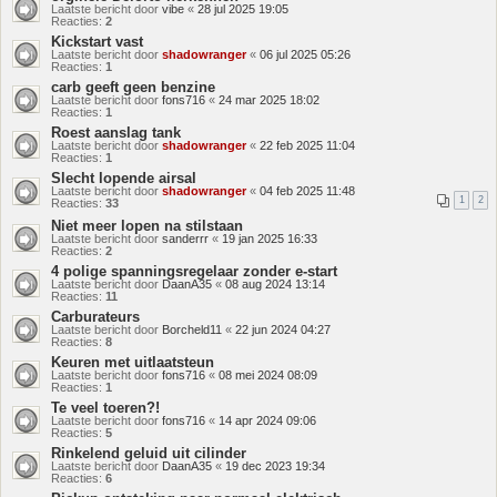
Laatste bericht door
vibe
«
28 jul 2025 19:05
Reacties:
2
Kickstart vast
Laatste bericht door
shadowranger
«
06 jul 2025 05:26
Reacties:
1
carb geeft geen benzine
Laatste bericht door
fons716
«
24 mar 2025 18:02
Reacties:
1
Roest aanslag tank
Laatste bericht door
shadowranger
«
22 feb 2025 11:04
Reacties:
1
Slecht lopende airsal
Laatste bericht door
shadowranger
«
04 feb 2025 11:48
1
2
Reacties:
33
Niet meer lopen na stilstaan
Laatste bericht door
sanderrr
«
19 jan 2025 16:33
Reacties:
2
4 polige spanningsregelaar zonder e-start
Laatste bericht door
DaanA35
«
08 aug 2024 13:14
Reacties:
11
Carburateurs
Laatste bericht door
Borcheld11
«
22 jun 2024 04:27
Reacties:
8
Keuren met uitlaatsteun
Laatste bericht door
fons716
«
08 mei 2024 08:09
Reacties:
1
Te veel toeren?!
Laatste bericht door
fons716
«
14 apr 2024 09:06
Reacties:
5
Rinkelend geluid uit cilinder
Laatste bericht door
DaanA35
«
19 dec 2023 19:34
Reacties:
6