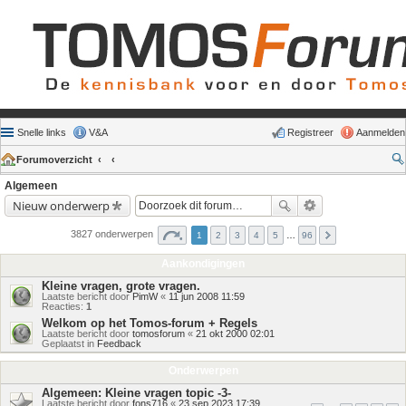
Snelle links
V&A
Registreer
Aanmelden
Forumoverzicht
Algemeen
Nieuw onderwerp
3827 onderwerpen
1
2
3
4
5
…
96
Aankondigingen
Kleine vragen, grote vragen.
Laatste bericht door
PimW
«
11 jun 2008 11:59
Reacties:
1
Welkom op het Tomos-forum + Regels
Laatste bericht door
tomosforum
«
21 okt 2000 02:01
Geplaatst in
Feedback
Onderwerpen
Algemeen: Kleine vragen topic -3-
Laatste bericht door
fons716
«
23 sep 2023 17:39