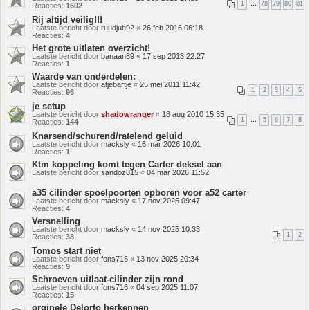
1
…
78
79
80
81
Reacties:
1602
Rij altijd veilig!!!
Laatste bericht door
ruudjuh92
«
26 feb 2016 06:18
Reacties:
4
Het grote uitlaten overzicht!
Laatste bericht door
banaan89
«
17 sep 2013 22:27
Reacties:
1
Waarde van onderdelen:
Laatste bericht door
atjebartje
«
25 mei 2011 11:42
1
2
3
4
5
Reacties:
96
je setup
Laatste bericht door
shadowranger
«
18 aug 2010 15:35
1
…
5
6
7
8
Reacties:
144
Knarsend/schurend/ratelend geluid
Laatste bericht door
macksly
«
16 mar 2026 10:01
Reacties:
1
Ktm koppeling komt tegen Carter deksel aan
Laatste bericht door
sandoz815
«
04 mar 2026 11:52
a35 cilinder spoelpoorten opboren voor a52 carter
Laatste bericht door
macksly
«
17 nov 2025 09:47
Reacties:
4
Versnelling
Laatste bericht door
macksly
«
14 nov 2025 10:33
1
2
Reacties:
38
Tomos start niet
Laatste bericht door
fons716
«
13 nov 2025 20:34
Reacties:
9
Schroeven uitlaat-cilinder zijn rond
Laatste bericht door
fons716
«
04 sep 2025 11:07
Reacties:
15
orginele Delorto herkennen