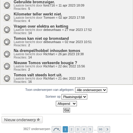
Gebruikte bromzuiger.
Laatste bericht door
fons716
«
11 apr 2023 18:09
Reacties:
5
Kilometer teller werkt niet.
Laatste bericht door
Tomsen
«
02 apr 2023 17:58
Reacties:
4
Vragen over elektra en ketting
Laatste bericht door
debeunhaas
«
27 mar 2023 17:52
Reacties:
14
Tomos kan niet op bromstand
Laatste bericht door
debeunhaas
«
02 mar 2023 10:51
Reacties:
2
Na drempel/hobbel inhouden tomos
Laatste bericht door
Richfart
«
26 jan 2023 19:38
Reacties:
14
Nieuwe Tomos verkeerde bougie ?
Laatste bericht door
Richfart
«
22 dec 2022 15:56
Reacties:
2
Tomos valt steeds kort uit.
Laatste bericht door
Richfart
«
21 dec 2022 18:33
Reacties:
16
Toon onderwerpen van afgelopen:
Sorteer op
Nieuw onderwerp
3827 onderwerpen
1
2
3
4
5
…
96