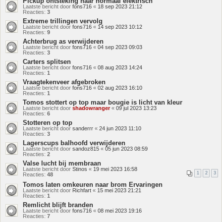
Pickup ontsteking naar normaal elektrisch
Laatste bericht door
fons716
«
18 sep 2023 21:12
Reacties:
3
Extreme trillingen vervolg
Laatste bericht door
fons716
«
14 sep 2023 10:12
Reacties:
9
Achterbrug as verwijderen
Laatste bericht door
fons716
«
04 sep 2023 09:03
Reacties:
3
Carters splitsen
Laatste bericht door
fons716
«
08 aug 2023 14:24
Reacties:
1
Vraagtekenveer afgebroken
Laatste bericht door
fons716
«
02 aug 2023 16:10
Reacties:
1
Tomos stottert op top maar bougie is licht van kleur
Laatste bericht door
shadowranger
«
09 jul 2023 13:23
Reacties:
6
Stotteren op top
Laatste bericht door
sanderrr
«
24 jun 2023 11:10
Reacties:
3
Lagerscups balhoofd verwijderen
Laatste bericht door
sandoz815
«
05 jun 2023 08:59
Reacties:
2
Valse lucht bij membraan
Laatste bericht door
Stinos
«
19 mei 2023 16:58
1
2
3
Reacties:
48
Tomos laten omkeuren naar brom Ervaringen
Laatste bericht door
Richfart
«
15 mei 2023 21:21
Reacties:
1
Remlicht blijft branden
Laatste bericht door
fons716
«
08 mei 2023 19:16
Reacties:
7