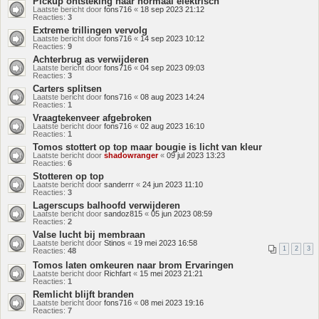
Pickup ontsteking naar normaal elektrisch
Laatste bericht door
fons716
«
18 sep 2023 21:12
Reacties:
3
Extreme trillingen vervolg
Laatste bericht door
fons716
«
14 sep 2023 10:12
Reacties:
9
Achterbrug as verwijderen
Laatste bericht door
fons716
«
04 sep 2023 09:03
Reacties:
3
Carters splitsen
Laatste bericht door
fons716
«
08 aug 2023 14:24
Reacties:
1
Vraagtekenveer afgebroken
Laatste bericht door
fons716
«
02 aug 2023 16:10
Reacties:
1
Tomos stottert op top maar bougie is licht van kleur
Laatste bericht door
shadowranger
«
09 jul 2023 13:23
Reacties:
6
Stotteren op top
Laatste bericht door
sanderrr
«
24 jun 2023 11:10
Reacties:
3
Lagerscups balhoofd verwijderen
Laatste bericht door
sandoz815
«
05 jun 2023 08:59
Reacties:
2
Valse lucht bij membraan
Laatste bericht door
Stinos
«
19 mei 2023 16:58
1
2
3
Reacties:
48
Tomos laten omkeuren naar brom Ervaringen
Laatste bericht door
Richfart
«
15 mei 2023 21:21
Reacties:
1
Remlicht blijft branden
Laatste bericht door
fons716
«
08 mei 2023 19:16
Reacties:
7