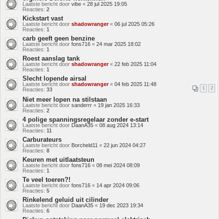
Laatste bericht door
vibe
«
28 jul 2025 19:05
Reacties:
2
Kickstart vast
Laatste bericht door
shadowranger
«
06 jul 2025 05:26
Reacties:
1
carb geeft geen benzine
Laatste bericht door
fons716
«
24 mar 2025 18:02
Reacties:
1
Roest aanslag tank
Laatste bericht door
shadowranger
«
22 feb 2025 11:04
Reacties:
1
Slecht lopende airsal
Laatste bericht door
shadowranger
«
04 feb 2025 11:48
1
2
Reacties:
33
Niet meer lopen na stilstaan
Laatste bericht door
sanderrr
«
19 jan 2025 16:33
Reacties:
2
4 polige spanningsregelaar zonder e-start
Laatste bericht door
DaanA35
«
08 aug 2024 13:14
Reacties:
11
Carburateurs
Laatste bericht door
Borcheld11
«
22 jun 2024 04:27
Reacties:
8
Keuren met uitlaatsteun
Laatste bericht door
fons716
«
08 mei 2024 08:09
Reacties:
1
Te veel toeren?!
Laatste bericht door
fons716
«
14 apr 2024 09:06
Reacties:
5
Rinkelend geluid uit cilinder
Laatste bericht door
DaanA35
«
19 dec 2023 19:34
Reacties:
6