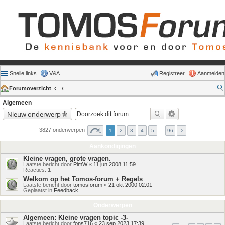
Snelle links
V&A
Registreer
Aanmelden
Forumoverzicht
Algemeen
Nieuw onderwerp
3827 onderwerpen
1
2
3
4
5
…
96
Aankondigingen
Kleine vragen, grote vragen.
Laatste bericht door
PimW
«
11 jun 2008 11:59
Reacties:
1
Welkom op het Tomos-forum + Regels
Laatste bericht door
tomosforum
«
21 okt 2000 02:01
Geplaatst in
Feedback
Onderwerpen
Algemeen: Kleine vragen topic -3-
Laatste bericht door
fons716
«
23 sep 2023 17:39