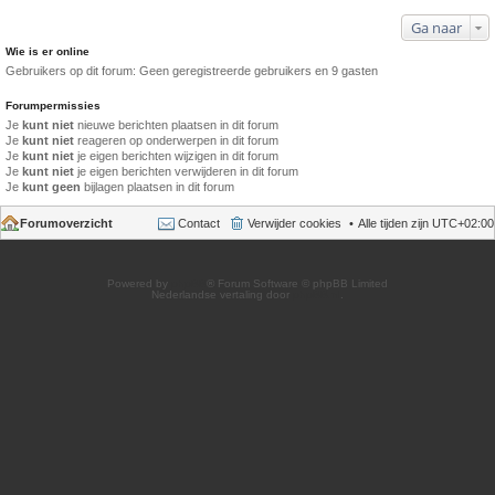
Ga naar
Wie is er online
Gebruikers op dit forum: Geen geregistreerde gebruikers en 9 gasten
Forumpermissies
Je
kunt niet
nieuwe berichten plaatsen in dit forum
Je
kunt niet
reageren op onderwerpen in dit forum
Je
kunt niet
je eigen berichten wijzigen in dit forum
Je
kunt niet
je eigen berichten verwijderen in dit forum
Je
kunt geen
bijlagen plaatsen in dit forum
Forumoverzicht
Contact
Verwijder cookies
Alle tijden zijn
UTC+02:00
Powered by
phpBB
® Forum Software © phpBB Limited
Nederlandse vertaling door
phpBB.nl
.