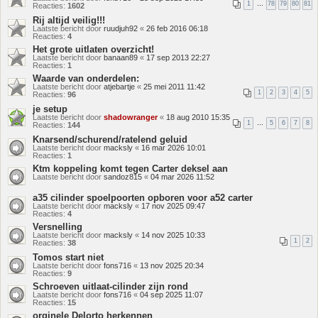
1
…
78
79
80
81
Reacties:
1602
Rij altijd veilig!!!
Laatste bericht door
ruudjuh92
«
26 feb 2016 06:18
Reacties:
4
Het grote uitlaten overzicht!
Laatste bericht door
banaan89
«
17 sep 2013 22:27
Reacties:
1
Waarde van onderdelen:
Laatste bericht door
atjebartje
«
25 mei 2011 11:42
1
2
3
4
5
Reacties:
96
je setup
Laatste bericht door
shadowranger
«
18 aug 2010 15:35
1
…
5
6
7
8
Reacties:
144
Knarsend/schurend/ratelend geluid
Laatste bericht door
macksly
«
16 mar 2026 10:01
Reacties:
1
Ktm koppeling komt tegen Carter deksel aan
Laatste bericht door
sandoz815
«
04 mar 2026 11:52
a35 cilinder spoelpoorten opboren voor a52 carter
Laatste bericht door
macksly
«
17 nov 2025 09:47
Reacties:
4
Versnelling
Laatste bericht door
macksly
«
14 nov 2025 10:33
1
2
Reacties:
38
Tomos start niet
Laatste bericht door
fons716
«
13 nov 2025 20:34
Reacties:
9
Schroeven uitlaat-cilinder zijn rond
Laatste bericht door
fons716
«
04 sep 2025 11:07
Reacties:
15
orginele Delorto herkennen