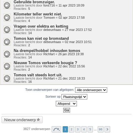
Gebruikte bromzuiger.
Laatste bericht door
fons716
«
11 apr 2023 18:09
Reacties:
5
Kilometer teller werkt niet.
Laatste bericht door
Tomsen
«
02 apr 2023 17:58
Reacties:
4
Vragen over elektra en ketting
Laatste bericht door
debeunhaas
«
27 mar 2023 17:52
Reacties:
14
Tomos kan niet op bromstand
Laatste bericht door
debeunhaas
«
02 mar 2023 10:51
Reacties:
2
Na drempel/hobbel inhouden tomos
Laatste bericht door
Richfart
«
26 jan 2023 19:38
Reacties:
14
Nieuwe Tomos verkeerde bougie ?
Laatste bericht door
Richfart
«
22 dec 2022 15:56
Reacties:
2
Tomos valt steeds kort uit.
Laatste bericht door
Richfart
«
21 dec 2022 18:33
Reacties:
16
Toon onderwerpen van afgelopen:
Sorteer op
Nieuw onderwerp
3827 onderwerpen
1
2
3
4
5
…
96