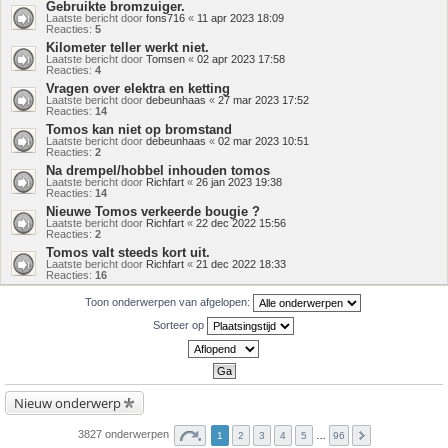
Gebruikte bromzuiger.
Laatste bericht door
fons716
«
11 apr 2023 18:09
Reacties:
5
Kilometer teller werkt niet.
Laatste bericht door
Tomsen
«
02 apr 2023 17:58
Reacties:
4
Vragen over elektra en ketting
Laatste bericht door
debeunhaas
«
27 mar 2023 17:52
Reacties:
14
Tomos kan niet op bromstand
Laatste bericht door
debeunhaas
«
02 mar 2023 10:51
Reacties:
2
Na drempel/hobbel inhouden tomos
Laatste bericht door
Richfart
«
26 jan 2023 19:38
Reacties:
14
Nieuwe Tomos verkeerde bougie ?
Laatste bericht door
Richfart
«
22 dec 2022 15:56
Reacties:
2
Tomos valt steeds kort uit.
Laatste bericht door
Richfart
«
21 dec 2022 18:33
Reacties:
16
Toon onderwerpen van afgelopen:
Sorteer op
Nieuw onderwerp
3827 onderwerpen
1
2
3
4
5
…
96