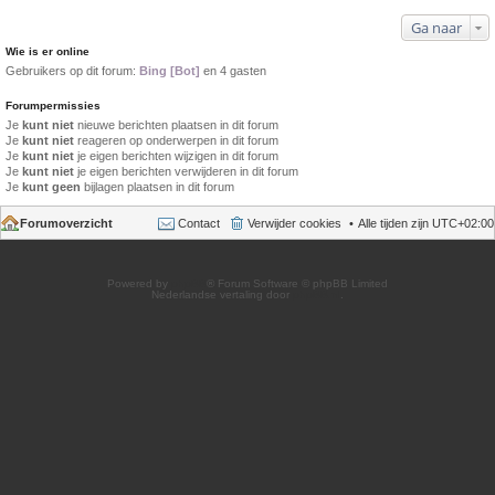
Ga naar
Wie is er online
Gebruikers op dit forum:
Bing [Bot]
en 4 gasten
Forumpermissies
Je
kunt niet
nieuwe berichten plaatsen in dit forum
Je
kunt niet
reageren op onderwerpen in dit forum
Je
kunt niet
je eigen berichten wijzigen in dit forum
Je
kunt niet
je eigen berichten verwijderen in dit forum
Je
kunt geen
bijlagen plaatsen in dit forum
Forumoverzicht
Contact
Verwijder cookies
Alle tijden zijn
UTC+02:00
Powered by
phpBB
® Forum Software © phpBB Limited
Nederlandse vertaling door
phpBB.nl
.