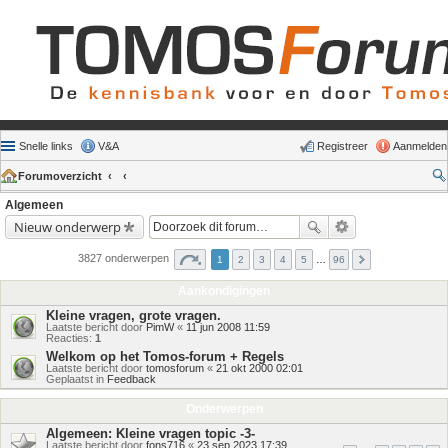
Snelle links
V&A
Registreer
Aanmelden
Forumoverzicht
Algemeen
Nieuw onderwerp
3827 onderwerpen
1
2
3
4
5
…
96
Aankondigingen
Kleine vragen, grote vragen.
Laatste bericht door
PimW
«
11 jun 2008 11:59
Reacties:
1
Welkom op het Tomos-forum + Regels
Laatste bericht door
tomosforum
«
21 okt 2000 02:01
Geplaatst in
Feedback
Onderwerpen
Algemeen: Kleine vragen topic -3-
Laatste bericht door
fons716
«
23 sep 2023 17:39