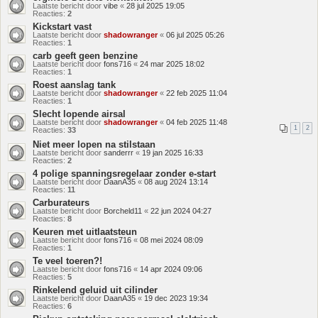
Laatste bericht door
vibe
«
28 jul 2025 19:05
Reacties:
2
Kickstart vast
Laatste bericht door
shadowranger
«
06 jul 2025 05:26
Reacties:
1
carb geeft geen benzine
Laatste bericht door
fons716
«
24 mar 2025 18:02
Reacties:
1
Roest aanslag tank
Laatste bericht door
shadowranger
«
22 feb 2025 11:04
Reacties:
1
Slecht lopende airsal
Laatste bericht door
shadowranger
«
04 feb 2025 11:48
1
2
Reacties:
33
Niet meer lopen na stilstaan
Laatste bericht door
sanderrr
«
19 jan 2025 16:33
Reacties:
2
4 polige spanningsregelaar zonder e-start
Laatste bericht door
DaanA35
«
08 aug 2024 13:14
Reacties:
11
Carburateurs
Laatste bericht door
Borcheld11
«
22 jun 2024 04:27
Reacties:
8
Keuren met uitlaatsteun
Laatste bericht door
fons716
«
08 mei 2024 08:09
Reacties:
1
Te veel toeren?!
Laatste bericht door
fons716
«
14 apr 2024 09:06
Reacties:
5
Rinkelend geluid uit cilinder
Laatste bericht door
DaanA35
«
19 dec 2023 19:34
Reacties:
6