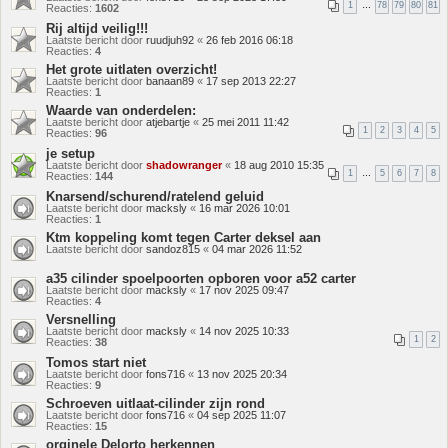
1
…
78
79
80
81
Reacties:
1602
Rij altijd veilig!!!
Laatste bericht door
ruudjuh92
«
26 feb 2016 06:18
Reacties:
4
Het grote uitlaten overzicht!
Laatste bericht door
banaan89
«
17 sep 2013 22:27
Reacties:
1
Waarde van onderdelen:
Laatste bericht door
atjebartje
«
25 mei 2011 11:42
1
2
3
4
5
Reacties:
96
je setup
Laatste bericht door
shadowranger
«
18 aug 2010 15:35
1
…
5
6
7
8
Reacties:
144
Knarsend/schurend/ratelend geluid
Laatste bericht door
macksly
«
16 mar 2026 10:01
Reacties:
1
Ktm koppeling komt tegen Carter deksel aan
Laatste bericht door
sandoz815
«
04 mar 2026 11:52
a35 cilinder spoelpoorten opboren voor a52 carter
Laatste bericht door
macksly
«
17 nov 2025 09:47
Reacties:
4
Versnelling
Laatste bericht door
macksly
«
14 nov 2025 10:33
1
2
Reacties:
38
Tomos start niet
Laatste bericht door
fons716
«
13 nov 2025 20:34
Reacties:
9
Schroeven uitlaat-cilinder zijn rond
Laatste bericht door
fons716
«
04 sep 2025 11:07
Reacties:
15
orginele Delorto herkennen