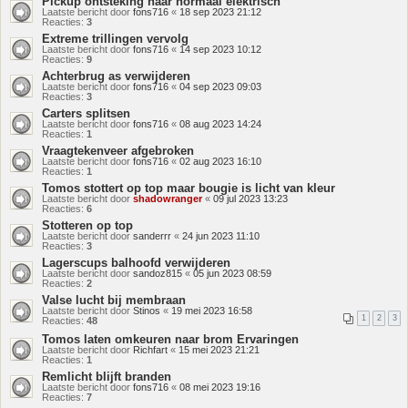
Pickup ontsteking naar normaal elektrisch
Laatste bericht door
fons716
«
18 sep 2023 21:12
Reacties:
3
Extreme trillingen vervolg
Laatste bericht door
fons716
«
14 sep 2023 10:12
Reacties:
9
Achterbrug as verwijderen
Laatste bericht door
fons716
«
04 sep 2023 09:03
Reacties:
3
Carters splitsen
Laatste bericht door
fons716
«
08 aug 2023 14:24
Reacties:
1
Vraagtekenveer afgebroken
Laatste bericht door
fons716
«
02 aug 2023 16:10
Reacties:
1
Tomos stottert op top maar bougie is licht van kleur
Laatste bericht door
shadowranger
«
09 jul 2023 13:23
Reacties:
6
Stotteren op top
Laatste bericht door
sanderrr
«
24 jun 2023 11:10
Reacties:
3
Lagerscups balhoofd verwijderen
Laatste bericht door
sandoz815
«
05 jun 2023 08:59
Reacties:
2
Valse lucht bij membraan
Laatste bericht door
Stinos
«
19 mei 2023 16:58
1
2
3
Reacties:
48
Tomos laten omkeuren naar brom Ervaringen
Laatste bericht door
Richfart
«
15 mei 2023 21:21
Reacties:
1
Remlicht blijft branden
Laatste bericht door
fons716
«
08 mei 2023 19:16
Reacties:
7