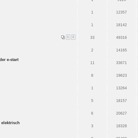
1
12357
1
18142
1
2
33
49316
2
14165
er e-start
11
33671
8
19623
1
13264
5
18157
6
20627
elektrisch
3
18328