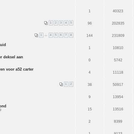
1
40323
1
2
3
4
5
96
202835
1
…
4
5
6
7
8
144
231809
uid
1
10810
r deksel aan
0
5742
en voor a52 carter
4
11118
1
2
38
50917
9
13954
rond
15
13516
9
2
8399
1
9123