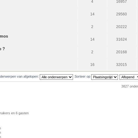
4
16957
14
29560
2
20222
omos
14
31624
e ?
2
20168
16
32015
derwerpen van afgelopen:
Sorteer op
3827 onde
ruikers en 6 gasten
m
m
m