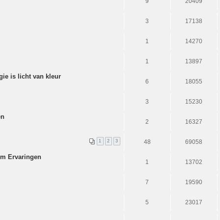
9
20409
3
17138
1
14270
1
13897
e is licht van kleur
6
18055
3
15230
en
2
16327
1
2
3
48
69058
om Ervaringen
1
13702
7
19590
5
23017