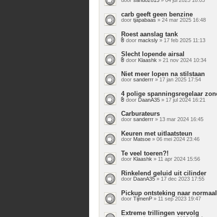
carb geeft geen benzine
door
tjapabaas
» 24 mar 2025 16:48
Roest aanslag tank
door
macksly
» 17 feb 2025 11:13
Bijlage(n)
Slecht lopende airsal
door
Klaashk
» 21 nov 2024 10:34
Bijlage(n)
Niet meer lopen na stilstaan
door
sanderrr
» 17 jan 2025 17:54
4 polige spanningsregelaar zond
door
DaanA35
» 17 jul 2024 16:21
Bijlage(n)
Carburateurs
door
sanderrr
» 13 mar 2024 16:45
Keuren met uitlaatsteun
door
Matsoe
» 06 mei 2024 23:46
Te veel toeren?!
door
Klaashk
» 11 apr 2024 15:56
Rinkelend geluid uit cilinder
door
DaanA35
» 17 dec 2023 17:55
Pickup ontsteking naar normaal 
door
TijmenP
» 11 sep 2023 19:47
Extreme trillingen vervolg