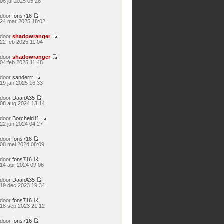
06 jul 2025 05:26
laatste
bericht
door
fons716
Bekijk
24 mar 2025 18:02
laatste
bericht
door
shadowranger
Bekijk
22 feb 2025 11:04
laatste
bericht
door
shadowranger
Bekijk
04 feb 2025 11:48
laatste
bericht
door
sanderrr
Bekijk
19 jan 2025 16:33
laatste
bericht
door
DaanA35
Bekijk
08 aug 2024 13:14
laatste
bericht
door
Borcheld11
Bekijk
22 jun 2024 04:27
laatste
bericht
door
fons716
Bekijk
08 mei 2024 08:09
laatste
bericht
door
fons716
Bekijk
14 apr 2024 09:06
laatste
bericht
door
DaanA35
Bekijk
19 dec 2023 19:34
laatste
bericht
door
fons716
Bekijk
18 sep 2023 21:12
laatste
bericht
door
fons716