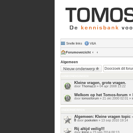
Snelle links
V&A
Forumoverzicht
Algemeen
Nieuw onderwerp
AANKONDIGINGEN
Kleine vragen, grote vragen.
door
Thomazzi
» 04 apr 2008 13:22
Welkom op het Tomos-forum + 
door
tomosforum
» 21 okt 2000 02:01 » 
ONDERWERPEN
Algemeen: Kleine vragen topic -
door
poekelen
» 13 sep 2010 19:14
Bijlage(n)
Rij altijd veilig!!!
door
linton
» 23 sep 2014 00:13