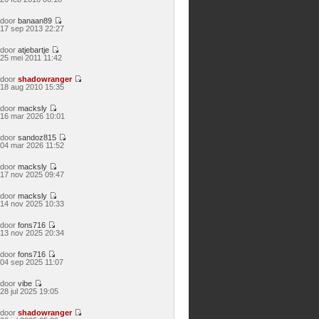
laatste
bericht
door
banaan89
Bekijk
17 sep 2013 22:27
laatste
bericht
door
atjebartje
Bekijk
25 mei 2011 11:42
laatste
bericht
door
shadowranger
Bekijk
18 aug 2010 15:35
laatste
bericht
door
macksly
Bekijk
16 mar 2026 10:01
laatste
bericht
door
sandoz815
Bekijk
04 mar 2026 11:52
laatste
bericht
door
macksly
Bekijk
17 nov 2025 09:47
laatste
bericht
door
macksly
Bekijk
14 nov 2025 10:33
laatste
bericht
door
fons716
Bekijk
13 nov 2025 20:34
laatste
bericht
door
fons716
Bekijk
04 sep 2025 11:07
laatste
bericht
door
vibe
Bekijk
28 jul 2025 19:05
laatste
bericht
door
shadowranger
Bekijk