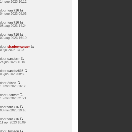
Bekijk
14 sep 2023 10:12
laatste
bericht
door
fons716
Bekijk
04 sep 2023 09:03
laatste
bericht
door
fons716
Bekijk
08 aug 2023 14:24
laatste
bericht
door
fons716
Bekijk
02 aug 2023 16:10
laatste
bericht
door
shadowranger
Bekijk
09 jul 2023 13:23
laatste
bericht
door
sanderrr
Bekijk
24 jun 2023 11:10
laatste
bericht
door
sandoz815
Bekijk
05 jun 2023 08:59
laatste
bericht
door
Stinos
Bekijk
19 mei 2023 16:58
laatste
bericht
door
Richfart
Bekijk
15 mei 2023 21:21
laatste
bericht
door
fons716
Bekijk
08 mei 2023 19:16
laatste
bericht
door
fons716
Bekijk
11 apr 2023 18:09
laatste
bericht
door
Tomsen