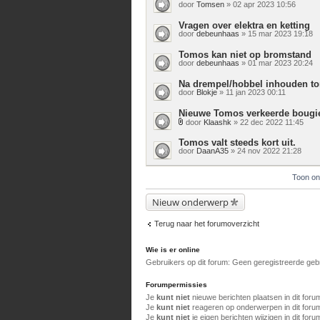
door
Tomsen
» 02 apr 2023 10:56
Vragen over elektra en ketting
door
debeunhaas
» 15 mar 2023 19:18
Tomos kan niet op bromstand
door
debeunhaas
» 01 mar 2023 20:24
Na drempel/hobbel inhouden t
door
Blokje
» 11 jan 2023 00:11
Nieuwe Tomos verkeerde bougi
door
Klaashk
» 22 dec 2022 11:45
Bijlage(n)
Tomos valt steeds kort uit.
door
DaanA35
» 24 nov 2022 21:28
Toon on
Nieuw onderwerp
Terug naar het forumoverzicht
Wie is er online
Gebruikers op dit forum: Geen geregistreerde geb
Forumpermissies
Je
kunt niet
nieuwe berichten plaatsen in dit foru
Je
kunt niet
reageren op onderwerpen in dit foru
Je
kunt niet
je eigen berichten wijzigen in dit foru