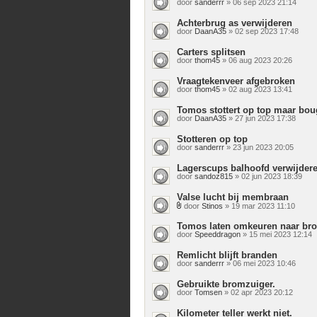
door
sanderrr
» 06 sep 2023 21:14
Achterbrug as verwijderen
door
DaanA35
» 02 sep 2023 17:48
Carters splitsen
door
thom45
» 06 aug 2023 20:26
Vraagtekenveer afgebroken
door
thom45
» 02 aug 2023 13:41
Tomos stottert op top maar bougi
door
DaanA35
» 27 jun 2023 17:38
Stotteren op top
door
sanderrr
» 23 jun 2023 20:05
Lagerscups balhoofd verwijder
door
sandoz815
» 02 jun 2023 18:39
Valse lucht bij membraan
door
Stinos
» 19 mar 2023 11:10
Bijlage(n)
Tomos laten omkeuren naar br
door
Speeddragon
» 15 mei 2023 12:14
Remlicht blijft branden
door
sanderrr
» 06 mei 2023 10:46
Gebruikte bromzuiger.
door
Tomsen
» 02 apr 2023 20:12
Kilometer teller werkt niet.