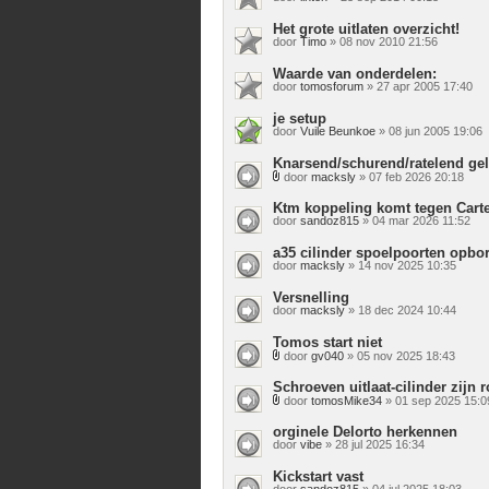
Het grote uitlaten overzicht!
door
Timo
» 08 nov 2010 21:56
Waarde van onderdelen:
door
tomosforum
» 27 apr 2005 17:40
je setup
door
Vuile Beunkoe
» 08 jun 2005 19:06
Knarsend/schurend/ratelend gel
door
macksly
» 07 feb 2026 20:18
Bijlage(n)
Ktm koppeling komt tegen Carte
door
sandoz815
» 04 mar 2026 11:52
a35 cilinder spoelpoorten opbor
door
macksly
» 14 nov 2025 10:35
Versnelling
door
macksly
» 18 dec 2024 10:44
Tomos start niet
door
gv040
» 05 nov 2025 18:43
Bijlage(n)
Schroeven uitlaat-cilinder zijn 
door
tomosMike34
» 01 sep 2025 15:0
Bijlage(n)
orginele Delorto herkennen
door
vibe
» 28 jul 2025 16:34
Kickstart vast
door
sandoz815
» 04 jul 2025 18:03