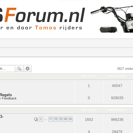
3827 onde
REACTIES
WEERGAVES
1
40547
Regels
0
928035
in
Feedback
REACTIES
WEERGAVES
3-
1
…
77
78
79
80
81
1602
986236
4
29479