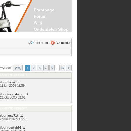
Frontpage
Forum
Wiki
Onderdelen Shop
Registreer
Aanmelden
rwerpen
1
2
3
4
5
…
96
LAATSTE BERICHT
door
PimW
Bekijk
11 jun 2008 11:59
laatste
bericht
door
tomosforum
Bekijk
21 okt 2000 02:01
laatste
bericht
LAATSTE BERICHT
door
fons716
Bekijk
23 sep 2023 17:39
laatste
bericht
door
ruudjuh92
Bekijk
26 feb 2016 06:18