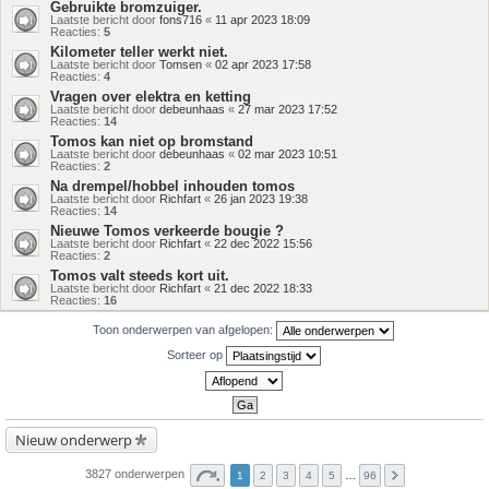
Gebruikte bromzuiger.
Laatste bericht door
fons716
«
11 apr 2023 18:09
Reacties:
5
Kilometer teller werkt niet.
Laatste bericht door
Tomsen
«
02 apr 2023 17:58
Reacties:
4
Vragen over elektra en ketting
Laatste bericht door
debeunhaas
«
27 mar 2023 17:52
Reacties:
14
Tomos kan niet op bromstand
Laatste bericht door
debeunhaas
«
02 mar 2023 10:51
Reacties:
2
Na drempel/hobbel inhouden tomos
Laatste bericht door
Richfart
«
26 jan 2023 19:38
Reacties:
14
Nieuwe Tomos verkeerde bougie ?
Laatste bericht door
Richfart
«
22 dec 2022 15:56
Reacties:
2
Tomos valt steeds kort uit.
Laatste bericht door
Richfart
«
21 dec 2022 18:33
Reacties:
16
Toon onderwerpen van afgelopen:
Sorteer op
Nieuw onderwerp
3827 onderwerpen
1
2
3
4
5
…
96