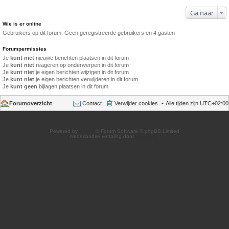
Ga naar
Wie is er online
Gebruikers op dit forum: Geen geregistreerde gebruikers en 4 gasten
Forumpermissies
Je
kunt niet
nieuwe berichten plaatsen in dit forum
Je
kunt niet
reageren op onderwerpen in dit forum
Je
kunt niet
je eigen berichten wijzigen in dit forum
Je
kunt niet
je eigen berichten verwijderen in dit forum
Je
kunt geen
bijlagen plaatsen in dit forum
Forumoverzicht
Contact
Verwijder cookies
Alle tijden zijn
UTC+02:00
Powered by
phpBB
® Forum Software © phpBB Limited
Nederlandse vertaling door
phpBB.nl
.