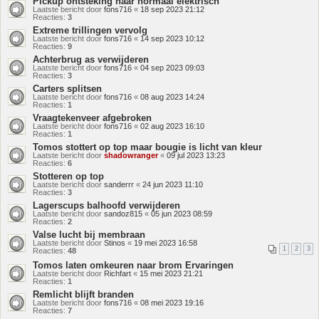
Pickup ontsteking naar normaal elektrisch
Laatste bericht door
fons716
«
18 sep 2023 21:12
Reacties:
3
Extreme trillingen vervolg
Laatste bericht door
fons716
«
14 sep 2023 10:12
Reacties:
9
Achterbrug as verwijderen
Laatste bericht door
fons716
«
04 sep 2023 09:03
Reacties:
3
Carters splitsen
Laatste bericht door
fons716
«
08 aug 2023 14:24
Reacties:
1
Vraagtekenveer afgebroken
Laatste bericht door
fons716
«
02 aug 2023 16:10
Reacties:
1
Tomos stottert op top maar bougie is licht van kleur
Laatste bericht door
shadowranger
«
09 jul 2023 13:23
Reacties:
6
Stotteren op top
Laatste bericht door
sanderrr
«
24 jun 2023 11:10
Reacties:
3
Lagerscups balhoofd verwijderen
Laatste bericht door
sandoz815
«
05 jun 2023 08:59
Reacties:
2
Valse lucht bij membraan
Laatste bericht door
Stinos
«
19 mei 2023 16:58
1
2
3
Reacties:
48
Tomos laten omkeuren naar brom Ervaringen
Laatste bericht door
Richfart
«
15 mei 2023 21:21
Reacties:
1
Remlicht blijft branden
Laatste bericht door
fons716
«
08 mei 2023 19:16
Reacties:
7