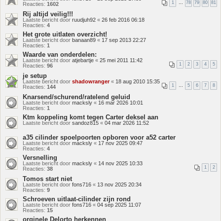
1
…
78
79
80
81
Reacties:
1602
Rij altijd veilig!!!
Laatste bericht door
ruudjuh92
«
26 feb 2016 06:18
Reacties:
4
Het grote uitlaten overzicht!
Laatste bericht door
banaan89
«
17 sep 2013 22:27
Reacties:
1
Waarde van onderdelen:
Laatste bericht door
atjebartje
«
25 mei 2011 11:42
1
2
3
4
5
Reacties:
96
je setup
Laatste bericht door
shadowranger
«
18 aug 2010 15:35
1
…
5
6
7
8
Reacties:
144
Knarsend/schurend/ratelend geluid
Laatste bericht door
macksly
«
16 mar 2026 10:01
Reacties:
1
Ktm koppeling komt tegen Carter deksel aan
Laatste bericht door
sandoz815
«
04 mar 2026 11:52
a35 cilinder spoelpoorten opboren voor a52 carter
Laatste bericht door
macksly
«
17 nov 2025 09:47
Reacties:
4
Versnelling
Laatste bericht door
macksly
«
14 nov 2025 10:33
1
2
Reacties:
38
Tomos start niet
Laatste bericht door
fons716
«
13 nov 2025 20:34
Reacties:
9
Schroeven uitlaat-cilinder zijn rond
Laatste bericht door
fons716
«
04 sep 2025 11:07
Reacties:
15
orginele Delorto herkennen