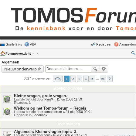
Snelle links
V&A
Registreer
Aanmelden
Forumoverzicht
Algemeen
Nieuw onderwerp
3827 onderwerpen
1
2
3
4
5
…
96
Aankondigingen
Kleine vragen, grote vragen.
Laatste bericht door
PimW
«
11 jun 2008 11:59
Reacties:
1
Welkom op het Tomos-forum + Regels
Laatste bericht door
tomosforum
«
21 okt 2000 02:01
Geplaatst in
Feedback
Onderwerpen
Algemeen: Kleine vragen topic -3-
Laatste bericht door
fons716
«
23 sep 2023 17:39