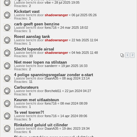
Laatste bericht door
vibe
«
28 jul 2025 19:05
Reacties:
2
Kickstart vast
Laatste bericht door
shadowranger
«
06 jul 2025 05:26
Reacties:
1
carb geeft geen benzine
Laatste bericht door
fons716
«
24 mar 2025 18:02
Reacties:
1
Roest aanslag tank
Laatste bericht door
shadowranger
«
22 feb 2025 11:04
Reacties:
1
Slecht lopende airsal
Laatste bericht door
shadowranger
«
04 feb 2025 11:48
1
2
Reacties:
33
Niet meer lopen na stilstaan
Laatste bericht door
sanderrr
«
19 jan 2025 16:33
Reacties:
2
4 polige spanningsregelaar zonder e-start
Laatste bericht door
DaanA35
«
08 aug 2024 13:14
Reacties:
11
Carburateurs
Laatste bericht door
Borcheld11
«
22 jun 2024 04:27
Reacties:
8
Keuren met uitlaatsteun
Laatste bericht door
fons716
«
08 mei 2024 08:09
Reacties:
1
Te veel toeren?!
Laatste bericht door
fons716
«
14 apr 2024 09:06
Reacties:
5
Rinkelend geluid uit cilinder
Laatste bericht door
DaanA35
«
19 dec 2023 19:34
Reacties:
6