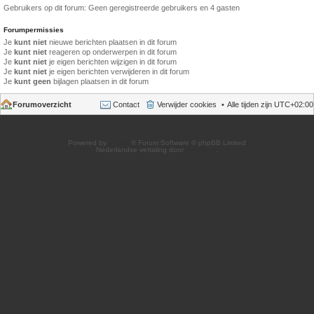
Gebruikers op dit forum: Geen geregistreerde gebruikers en 4 gasten
Forumpermissies
Je
kunt niet
nieuwe berichten plaatsen in dit forum
Je
kunt niet
reageren op onderwerpen in dit forum
Je
kunt niet
je eigen berichten wijzigen in dit forum
Je
kunt niet
je eigen berichten verwijderen in dit forum
Je
kunt geen
bijlagen plaatsen in dit forum
Forumoverzicht
Contact
Verwijder cookies
Alle tijden zijn
UTC+02:00
Powered by
phpBB
® Forum Software © phpBB Limited
Nederlandse vertaling door
phpBB.nl
.