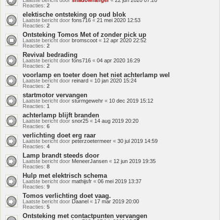
Laatste bericht door
shadowranger
«
22 jun 2020 07:20
Reacties:
2
elektische ontsteking op oud blok
Laatste bericht door
fons716
«
21 mei 2020 12:53
Reacties:
2
Ontsteking Tomos Met of zonder pick up
Laatste bericht door
bromscoot
«
12 apr 2020 22:52
Reacties:
2
Revival bedrading
Laatste bericht door
fons716
«
04 apr 2020 16:29
Reacties:
2
voorlamp en toeter doen het niet achterlamp wel
Laatste bericht door
reinard
«
10 jan 2020 15:24
Reacties:
2
startmotor vervangen
Laatste bericht door
sturmgewehr
«
10 dec 2019 15:12
Reacties:
1
achterlamp blijft branden
Laatste bericht door
snor25
«
14 aug 2019 20:20
Reacties:
6
verlichting doet erg raar
Laatste bericht door
peterzoetermeer
«
30 jul 2019 14:59
Reacties:
4
Lamp brandt steeds door
Laatste bericht door
MeneerJansen
«
12 jun 2019 19:35
Reacties:
8
Hulp met elektrisch schema
Laatste bericht door
mathijsfr
«
06 mei 2019 13:37
Reacties:
9
Tomos verlichting doet vaag.
Laatste bericht door
Daanel
«
17 mar 2019 20:00
Reacties:
5
Ontsteking met contactpunten vervangen