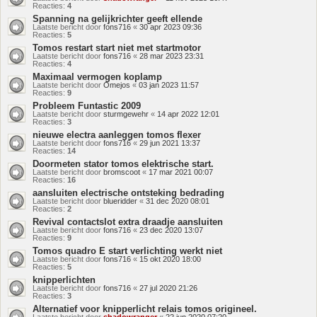
Reacties:
4
Spanning na gelijkrichter geeft ellende
Laatste bericht door
fons716
«
30 apr 2023 09:36
Reacties:
5
Tomos restart start niet met startmotor
Laatste bericht door
fons716
«
28 mar 2023 23:31
Reacties:
4
Maximaal vermogen koplamp
Laatste bericht door
Omejos
«
03 jan 2023 11:57
Reacties:
9
Probleem Funtastic 2009
Laatste bericht door
sturmgewehr
«
14 apr 2022 12:01
Reacties:
3
nieuwe electra aanleggen tomos flexer
Laatste bericht door
fons716
«
29 jun 2021 13:37
Reacties:
14
Doormeten stator tomos elektrische start.
Laatste bericht door
bromscoot
«
17 mar 2021 00:07
Reacties:
16
aansluiten electrische ontsteking bedrading
Laatste bericht door
blueridder
«
31 dec 2020 08:01
Reacties:
2
Revival contactslot extra draadje aansluiten
Laatste bericht door
fons716
«
23 dec 2020 13:07
Reacties:
9
Tomos quadro E start verlichting werkt niet
Laatste bericht door
fons716
«
15 okt 2020 18:00
Reacties:
5
knipperlichten
Laatste bericht door
fons716
«
27 jul 2020 21:26
Reacties:
3
Alternatief voor knipperlicht relais tomos origineel.