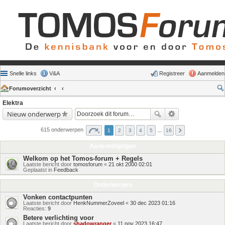
Snelle links
V&A
Registreer
Aanmelden
Forumoverzicht
Elektra
Nieuw onderwerp
615 onderwerpen
1
2
3
4
5
…
16
Aankondigingen
Welkom op het Tomos-forum + Regels
Laatste bericht door
tomosforum
«
21 okt 2000 02:01
Geplaatst in
Feedback
Onderwerpen
Vonken contactpunten
Laatste bericht door
HenkNummerZoveel
«
30 dec 2023 01:16
Reacties:
9
Betere verlichting voor
Laatste bericht door
shadowranger
«
11 nov 2023 16:47