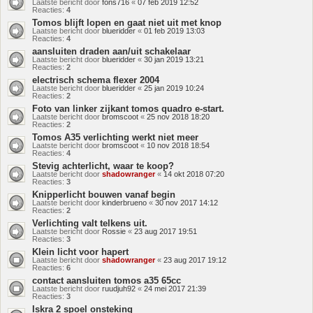
Laatste bericht door
fons716
«
07 feb 2019 12:52
Reacties:
4
Tomos blijft lopen en gaat niet uit met knop
Laatste bericht door
blueridder
«
01 feb 2019 13:03
Reacties:
4
aansluiten draden aan/uit schakelaar
Laatste bericht door
blueridder
«
30 jan 2019 13:21
Reacties:
2
electrisch schema flexer 2004
Laatste bericht door
blueridder
«
25 jan 2019 10:24
Reacties:
2
Foto van linker zijkant tomos quadro e-start.
Laatste bericht door
bromscoot
«
25 nov 2018 18:20
Reacties:
2
Tomos A35 verlichting werkt niet meer
Laatste bericht door
bromscoot
«
10 nov 2018 18:54
Reacties:
4
Stevig achterlicht, waar te koop?
Laatste bericht door
shadowranger
«
14 okt 2018 07:20
Reacties:
3
Knipperlicht bouwen vanaf begin
Laatste bericht door
kinderbrueno
«
30 nov 2017 14:12
Reacties:
2
Verlichting valt telkens uit.
Laatste bericht door
Rossie
«
23 aug 2017 19:51
Reacties:
3
Klein licht voor hapert
Laatste bericht door
shadowranger
«
23 aug 2017 19:12
Reacties:
6
contact aansluiten tomos a35 65cc
Laatste bericht door
ruudjuh92
«
24 mei 2017 21:39
Reacties:
3
Iskra 2 spoel onsteking