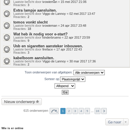
Laatste bericht door
ivowieman
«
15 mei 2017 21:06
Reacties:
3
Extra lampje aansluiten.
Laatste bericht door
Viggo de Lannoy
«
02 mei 2017 13:47
Reacties:
2
tomos vonkt slecht
Laatste bericht door
ivowieman
«
24 apr 2017 23:48
Reacties:
18
Wat heb ik nodig voor e-start?
Laatste bericht door
kinderbrueno
«
22 apr 2017 23:59
Reacties:
9
Usb en sigaretten aansteker inbouwen.
Laatste bericht door
fireface
«
17 apr 2017 22:43
Reacties:
3
kabelboom aansluiten.
Laatste bericht door
Viggo de Lannoy
«
30 mar 2017 17:36
Reacties:
2
Toon onderwerpen van afgelopen:
Sorteer op
Nieuw onderwerp
615 onderwerpen
1
2
3
4
5
…
16
Ga naar
Wie is er online