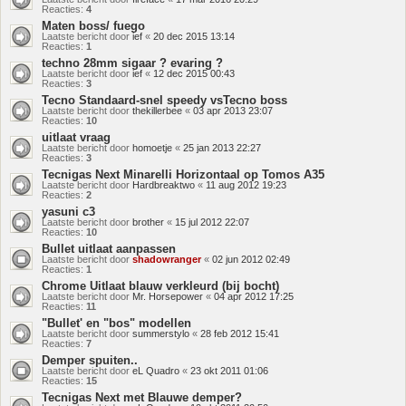
Reacties:
4
Maten boss/ fuego
Laatste bericht door
ief
«
20 dec 2015 13:14
Reacties:
1
techno 28mm sigaar ? evaring ?
Laatste bericht door
ief
«
12 dec 2015 00:43
Reacties:
3
Tecno Standaard-snel speedy vsTecno boss
Laatste bericht door
thekillerbee
«
03 apr 2013 23:07
Reacties:
10
uitlaat vraag
Laatste bericht door
homoetje
«
25 jan 2013 22:27
Reacties:
3
Tecnigas Next Minarelli Horizontaal op Tomos A35
Laatste bericht door
Hardbreaktwo
«
11 aug 2012 19:23
Reacties:
2
yasuni c3
Laatste bericht door
brother
«
15 jul 2012 22:07
Reacties:
10
Bullet uitlaat aanpassen
Laatste bericht door
shadowranger
«
02 jun 2012 02:49
Reacties:
1
Chrome Uitlaat blauw verkleurd (bij bocht)
Laatste bericht door
Mr. Horsepower
«
04 apr 2012 17:25
Reacties:
11
"Bullet' en "bos" modellen
Laatste bericht door
summerstylo
«
28 feb 2012 15:41
Reacties:
7
Demper spuiten..
Laatste bericht door
eL Quadro
«
23 okt 2011 01:06
Reacties:
15
Tecnigas Next met Blauwe demper?