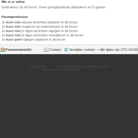
Wie is er online
Gebruikers op dit forum: Geen geregistreerde gebruikers en 5 gasten
Forumpermissies
Je
kunt niet
nieuwe berichten plaatsen in dit forum
Je
kunt niet
reageren op onderwerpen in dit forum
Je
kunt niet
je eigen berichten wijzigen in dit forum
Je
kunt niet
je eigen berichten verwijderen in dit forum
Je
kunt geen
bijlagen plaatsen in dit forum
Forumoverzicht
Contact
Verwijder cookies
Alle tijden zijn
UTC+02:00
Powered by
phpBB
® Forum Software © phpBB Limited
Nederlandse vertaling door
phpBB.nl
.