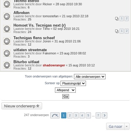
Techno estroil
Laatste bericht door
Ricker
«
28 sep 2010 19:30
Reacties:
6
Afbreken
Laatste bericht door
tomostefan
«
21 sep 2010 22:18
1
2
Reacties:
25
Homoet Vs. Tecnigas next (r)
Laatste bericht door
Timo
«
02 sep 2010 16:21
1
2
Reacties:
24
Technigas flens scheef
Laatste bericht door
Joren
«
31 aug 2010 21:06
Reacties:
12
uitlaten streetmate
Laatste bericht door
Fakemon
«
23 aug 2010 08:02
Reacties:
3
Biturbo uitlaat
Laatste bericht door
shadowranger
«
15 aug 2010 10:12
Reacties:
12
Toon onderwerpen van afgelopen:
Sorteer op
Nieuw onderwerp
247 onderwerpen
1
2
3
4
5
…
7
Ga naar