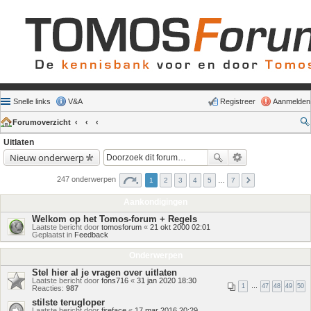
Snelle links
V&A
Registreer
Aanmelden
Forumoverzicht
Uitlaten
Nieuw onderwerp
247 onderwerpen
1
2
3
4
5
…
7
Aankondigingen
Welkom op het Tomos-forum + Regels
Laatste bericht door
tomosforum
«
21 okt 2000 02:01
Geplaatst in
Feedback
Onderwerpen
Stel hier al je vragen over uitlaten
Laatste bericht door
fons716
«
31 jan 2020 18:30
1
…
47
48
49
50
Reacties:
987
stilste terugloper
Laatste bericht door
fireface
«
17 mar 2016 20:29