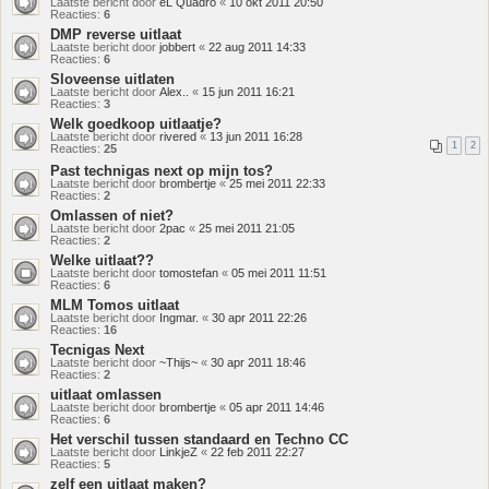
Laatste bericht door
eL Quadro
«
10 okt 2011 20:50
Reacties:
6
DMP reverse uitlaat
Laatste bericht door
jobbert
«
22 aug 2011 14:33
Reacties:
6
Sloveense uitlaten
Laatste bericht door
Alex..
«
15 jun 2011 16:21
Reacties:
3
Welk goedkoop uitlaatje?
Laatste bericht door
rivered
«
13 jun 2011 16:28
1
2
Reacties:
25
Past technigas next op mijn tos?
Laatste bericht door
brombertje
«
25 mei 2011 22:33
Reacties:
2
Omlassen of niet?
Laatste bericht door
2pac
«
25 mei 2011 21:05
Reacties:
2
Welke uitlaat??
Laatste bericht door
tomostefan
«
05 mei 2011 11:51
Reacties:
6
MLM Tomos uitlaat
Laatste bericht door
Ingmar.
«
30 apr 2011 22:26
Reacties:
16
Tecnigas Next
Laatste bericht door
~Thijs~
«
30 apr 2011 18:46
Reacties:
2
uitlaat omlassen
Laatste bericht door
brombertje
«
05 apr 2011 14:46
Reacties:
6
Het verschil tussen standaard en Techno CC
Laatste bericht door
LinkjeZ
«
22 feb 2011 22:27
Reacties:
5
zelf een uitlaat maken?