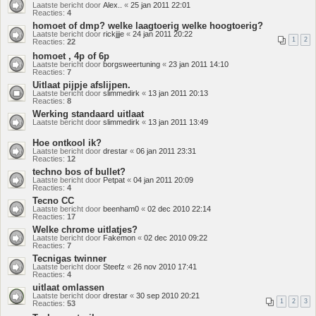
Laatste bericht door
Alex..
«
25 jan 2011 22:01
Reacties:
4
homoet of dmp? welke laagtoerig welke hoogtoerig?
Laatste bericht door
rickjjje
«
24 jan 2011 20:22
1
2
Reacties:
22
homoet , 4p of 6p
Laatste bericht door
borgsweertuning
«
23 jan 2011 14:10
Reacties:
7
Uitlaat pijpje afslijpen.
Laatste bericht door
slimmedirk
«
13 jan 2011 20:13
Reacties:
8
Werking standaard uitlaat
Laatste bericht door
slimmedirk
«
13 jan 2011 13:49
Hoe ontkool ik?
Laatste bericht door
drestar
«
06 jan 2011 23:31
Reacties:
12
techno bos of bullet?
Laatste bericht door
Petpat
«
04 jan 2011 20:09
Reacties:
4
Tecno CC
Laatste bericht door
beenham0
«
02 dec 2010 22:14
Reacties:
17
Welke chrome uitlatjes?
Laatste bericht door
Fakemon
«
02 dec 2010 09:22
Reacties:
7
Tecnigas twinner
Laatste bericht door
Steefz
«
26 nov 2010 17:41
Reacties:
4
uitlaat omlassen
Laatste bericht door
drestar
«
30 sep 2010 20:21
1
2
3
Reacties:
53