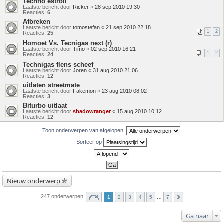
Techno estroil
Laatste bericht door
Ricker
«
28 sep 2010 19:30
Reacties:
6
Afbreken
Laatste bericht door
tomostefan
«
21 sep 2010 22:18
1
2
Reacties:
25
Homoet Vs. Tecnigas next (r)
Laatste bericht door
Timo
«
02 sep 2010 16:21
1
2
Reacties:
24
Technigas flens scheef
Laatste bericht door
Joren
«
31 aug 2010 21:06
Reacties:
12
uitlaten streetmate
Laatste bericht door
Fakemon
«
23 aug 2010 08:02
Reacties:
3
Biturbo uitlaat
Laatste bericht door
shadowranger
«
15 aug 2010 10:12
Reacties:
12
Toon onderwerpen van afgelopen:
Sorteer op
Nieuw onderwerp
247 onderwerpen
1
2
3
4
5
…
7
Ga naar