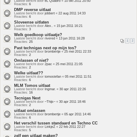
Laatste bericht door
eL Quadro
«
10 okt 2011 20:50
Reacties:
6
DMP reverse uitlaat
Laatste bericht door
jobbert
«
22 aug 2011 14:33
Reacties:
6
Sloveense uitlaten
Laatste bericht door
Alex..
«
15 jun 2011 16:21
Reacties:
3
Welk goedkoop uitlaatje?
Laatste bericht door
rivered
«
13 jun 2011 16:28
1
2
Reacties:
25
Past technigas next op mijn tos?
Laatste bericht door
brombertje
«
25 mei 2011 22:33
Reacties:
2
Omlassen of niet?
Laatste bericht door
2pac
«
25 mei 2011 21:05
Reacties:
2
Welke uitlaat??
Laatste bericht door
tomostefan
«
05 mei 2011 11:51
Reacties:
6
MLM Tomos uitlaat
Laatste bericht door
Ingmar.
«
30 apr 2011 22:26
Reacties:
16
Tecnigas Next
Laatste bericht door
~Thijs~
«
30 apr 2011 18:46
Reacties:
2
uitlaat omlassen
Laatste bericht door
brombertje
«
05 apr 2011 14:46
Reacties:
6
Het verschil tussen standaard en Techno CC
Laatste bericht door
LinkjeZ
«
22 feb 2011 22:27
Reacties:
5
zelf een uitlaat maken?