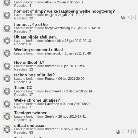
Laatste bericht door
Alex..
«
25 jan 2011 22:01
Reacties:
4
homoet of dmp? welke laagtoerig welke hoogtoerig?
Laatste bericht door
rickjjje
«
24 jan 2011 20:22
1
2
Reacties:
22
homoet , 4p of 6p
Laatste bericht door
borgsweertuning
«
23 jan 2011 14:10
Reacties:
7
Uitlaat pijpje afslijpen.
Laatste bericht door
slimmedirk
«
13 jan 2011 20:13
Reacties:
8
Werking standaard uitlaat
Laatste bericht door
slimmedirk
«
13 jan 2011 13:49
Hoe ontkool ik?
Laatste bericht door
drestar
«
06 jan 2011 23:31
Reacties:
12
techno bos of bullet?
Laatste bericht door
Petpat
«
04 jan 2011 20:09
Reacties:
4
Tecno CC
Laatste bericht door
beenham0
«
02 dec 2010 22:14
Reacties:
17
Welke chrome uitlatjes?
Laatste bericht door
Fakemon
«
02 dec 2010 09:22
Reacties:
7
Tecnigas twinner
Laatste bericht door
Steefz
«
26 nov 2010 17:41
Reacties:
4
uitlaat omlassen
Laatste bericht door
drestar
«
30 sep 2010 20:21
1
2
3
Reacties:
53