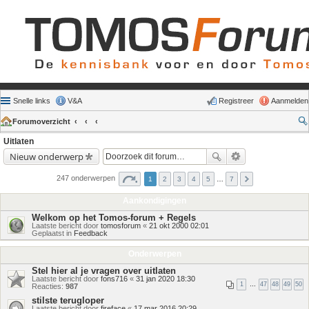
Snelle links
V&A
Registreer
Aanmelden
Forumoverzicht
Uitlaten
Nieuw onderwerp
247 onderwerpen
1
2
3
4
5
…
7
Aankondigingen
Welkom op het Tomos-forum + Regels
Laatste bericht door
tomosforum
«
21 okt 2000 02:01
Geplaatst in
Feedback
Onderwerpen
Stel hier al je vragen over uitlaten
Laatste bericht door
fons716
«
31 jan 2020 18:30
1
…
47
48
49
50
Reacties:
987
stilste terugloper
Laatste bericht door
fireface
«
17 mar 2016 20:29