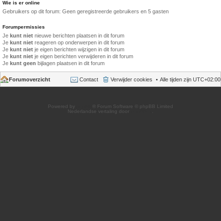
Wie is er online
Gebruikers op dit forum: Geen geregistreerde gebruikers en 5 gasten
Forumpermissies
Je
kunt niet
nieuwe berichten plaatsen in dit forum
Je
kunt niet
reageren op onderwerpen in dit forum
Je
kunt niet
je eigen berichten wijzigen in dit forum
Je
kunt niet
je eigen berichten verwijderen in dit forum
Je
kunt geen
bijlagen plaatsen in dit forum
Forumoverzicht
Contact
Verwijder cookies
Alle tijden zijn
UTC+02:00
Powered by
phpBB
® Forum Software © phpBB Limited
Nederlandse vertaling door
phpBB.nl
.