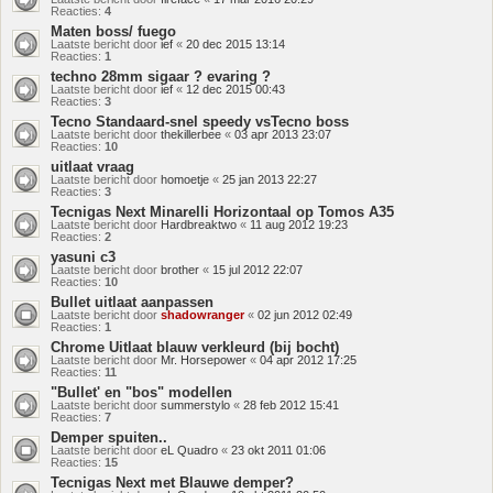
Reacties:
4
Maten boss/ fuego
Laatste bericht door
ief
«
20 dec 2015 13:14
Reacties:
1
techno 28mm sigaar ? evaring ?
Laatste bericht door
ief
«
12 dec 2015 00:43
Reacties:
3
Tecno Standaard-snel speedy vsTecno boss
Laatste bericht door
thekillerbee
«
03 apr 2013 23:07
Reacties:
10
uitlaat vraag
Laatste bericht door
homoetje
«
25 jan 2013 22:27
Reacties:
3
Tecnigas Next Minarelli Horizontaal op Tomos A35
Laatste bericht door
Hardbreaktwo
«
11 aug 2012 19:23
Reacties:
2
yasuni c3
Laatste bericht door
brother
«
15 jul 2012 22:07
Reacties:
10
Bullet uitlaat aanpassen
Laatste bericht door
shadowranger
«
02 jun 2012 02:49
Reacties:
1
Chrome Uitlaat blauw verkleurd (bij bocht)
Laatste bericht door
Mr. Horsepower
«
04 apr 2012 17:25
Reacties:
11
"Bullet' en "bos" modellen
Laatste bericht door
summerstylo
«
28 feb 2012 15:41
Reacties:
7
Demper spuiten..
Laatste bericht door
eL Quadro
«
23 okt 2011 01:06
Reacties:
15
Tecnigas Next met Blauwe demper?