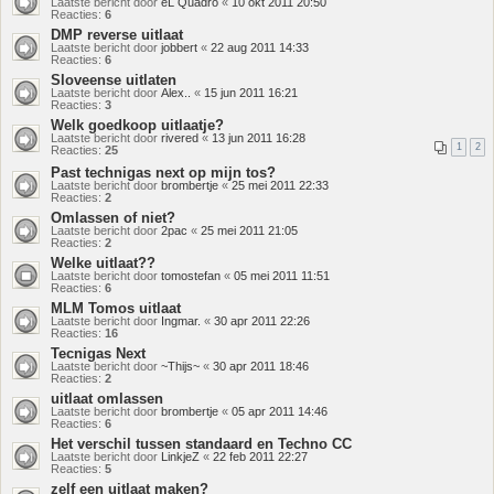
Laatste bericht door
eL Quadro
«
10 okt 2011 20:50
Reacties:
6
DMP reverse uitlaat
Laatste bericht door
jobbert
«
22 aug 2011 14:33
Reacties:
6
Sloveense uitlaten
Laatste bericht door
Alex..
«
15 jun 2011 16:21
Reacties:
3
Welk goedkoop uitlaatje?
Laatste bericht door
rivered
«
13 jun 2011 16:28
1
2
Reacties:
25
Past technigas next op mijn tos?
Laatste bericht door
brombertje
«
25 mei 2011 22:33
Reacties:
2
Omlassen of niet?
Laatste bericht door
2pac
«
25 mei 2011 21:05
Reacties:
2
Welke uitlaat??
Laatste bericht door
tomostefan
«
05 mei 2011 11:51
Reacties:
6
MLM Tomos uitlaat
Laatste bericht door
Ingmar.
«
30 apr 2011 22:26
Reacties:
16
Tecnigas Next
Laatste bericht door
~Thijs~
«
30 apr 2011 18:46
Reacties:
2
uitlaat omlassen
Laatste bericht door
brombertje
«
05 apr 2011 14:46
Reacties:
6
Het verschil tussen standaard en Techno CC
Laatste bericht door
LinkjeZ
«
22 feb 2011 22:27
Reacties:
5
zelf een uitlaat maken?