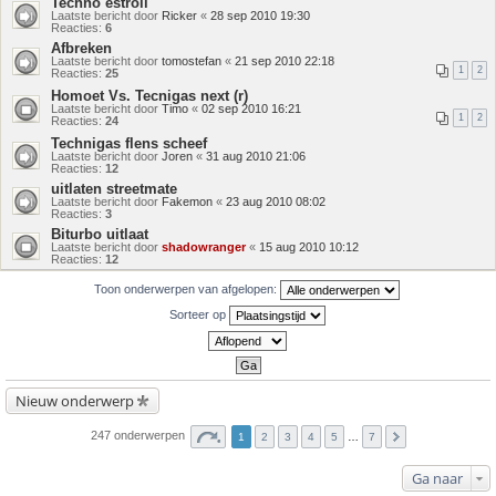
Techno estroil
Laatste bericht door
Ricker
«
28 sep 2010 19:30
Reacties:
6
Afbreken
Laatste bericht door
tomostefan
«
21 sep 2010 22:18
1
2
Reacties:
25
Homoet Vs. Tecnigas next (r)
Laatste bericht door
Timo
«
02 sep 2010 16:21
1
2
Reacties:
24
Technigas flens scheef
Laatste bericht door
Joren
«
31 aug 2010 21:06
Reacties:
12
uitlaten streetmate
Laatste bericht door
Fakemon
«
23 aug 2010 08:02
Reacties:
3
Biturbo uitlaat
Laatste bericht door
shadowranger
«
15 aug 2010 10:12
Reacties:
12
Toon onderwerpen van afgelopen:
Sorteer op
Nieuw onderwerp
247 onderwerpen
1
2
3
4
5
…
7
Ga naar