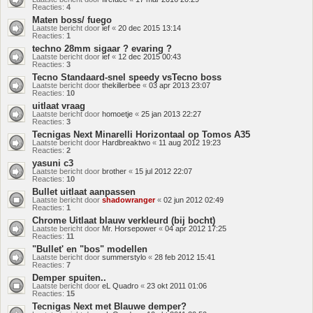
Reacties:
4
Maten boss/ fuego
Laatste bericht door
ief
«
20 dec 2015 13:14
Reacties:
1
techno 28mm sigaar ? evaring ?
Laatste bericht door
ief
«
12 dec 2015 00:43
Reacties:
3
Tecno Standaard-snel speedy vsTecno boss
Laatste bericht door
thekillerbee
«
03 apr 2013 23:07
Reacties:
10
uitlaat vraag
Laatste bericht door
homoetje
«
25 jan 2013 22:27
Reacties:
3
Tecnigas Next Minarelli Horizontaal op Tomos A35
Laatste bericht door
Hardbreaktwo
«
11 aug 2012 19:23
Reacties:
2
yasuni c3
Laatste bericht door
brother
«
15 jul 2012 22:07
Reacties:
10
Bullet uitlaat aanpassen
Laatste bericht door
shadowranger
«
02 jun 2012 02:49
Reacties:
1
Chrome Uitlaat blauw verkleurd (bij bocht)
Laatste bericht door
Mr. Horsepower
«
04 apr 2012 17:25
Reacties:
11
"Bullet' en "bos" modellen
Laatste bericht door
summerstylo
«
28 feb 2012 15:41
Reacties:
7
Demper spuiten..
Laatste bericht door
eL Quadro
«
23 okt 2011 01:06
Reacties:
15
Tecnigas Next met Blauwe demper?