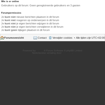
Wie is er online
Gebruikers op dit forum: Geen geregistreerde gebruikers en 3 gasten
Forumpermissies
Je
kunt niet
nieuwe berichten plaatsen in dit forum
Je
kunt niet
reageren op onderwerpen in dit forum
Je
kunt niet
je eigen berichten wijzigen in dit forum
Je
kunt niet
je eigen berichten verwijderen in dit forum
Je
kunt geen
bijlagen plaatsen in dit forum
Forumoverzicht
Contact
Verwijder cookies
Alle tijden zijn
UTC+02:00
Powered by
phpBB
® Forum Software © phpBB Limited
Nederlandse vertaling door
phpBB.nl
.