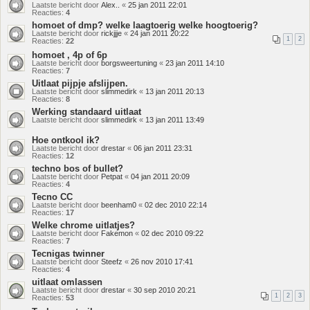
Laatste bericht door
Alex..
«
25 jan 2011 22:01
Reacties:
4
homoet of dmp? welke laagtoerig welke hoogtoerig?
Laatste bericht door
rickjjje
«
24 jan 2011 20:22
1
2
Reacties:
22
homoet , 4p of 6p
Laatste bericht door
borgsweertuning
«
23 jan 2011 14:10
Reacties:
7
Uitlaat pijpje afslijpen.
Laatste bericht door
slimmedirk
«
13 jan 2011 20:13
Reacties:
8
Werking standaard uitlaat
Laatste bericht door
slimmedirk
«
13 jan 2011 13:49
Hoe ontkool ik?
Laatste bericht door
drestar
«
06 jan 2011 23:31
Reacties:
12
techno bos of bullet?
Laatste bericht door
Petpat
«
04 jan 2011 20:09
Reacties:
4
Tecno CC
Laatste bericht door
beenham0
«
02 dec 2010 22:14
Reacties:
17
Welke chrome uitlatjes?
Laatste bericht door
Fakemon
«
02 dec 2010 09:22
Reacties:
7
Tecnigas twinner
Laatste bericht door
Steefz
«
26 nov 2010 17:41
Reacties:
4
uitlaat omlassen
Laatste bericht door
drestar
«
30 sep 2010 20:21
1
2
3
Reacties:
53