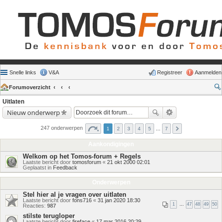
Snelle links
V&A
Registreer
Aanmelden
Forumoverzicht
Uitlaten
Nieuw onderwerp
247 onderwerpen
1
2
3
4
5
…
7
Aankondigingen
Welkom op het Tomos-forum + Regels
Laatste bericht door
tomosforum
«
21 okt 2000 02:01
Geplaatst in
Feedback
Onderwerpen
Stel hier al je vragen over uitlaten
Laatste bericht door
fons716
«
31 jan 2020 18:30
1
…
47
48
49
50
Reacties:
987
stilste terugloper
Laatste bericht door
fireface
«
17 mar 2016 20:29