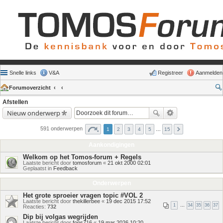
Snelle links
V&A
Registreer
Aanmelden
Forumoverzicht
Afstellen
Nieuw onderwerp
591 onderwerpen
1
2
3
4
5
…
15
Aankondigingen
Welkom op het Tomos-forum + Regels
Laatste bericht door
tomosforum
«
21 okt 2000 02:01
Geplaatst in
Feedback
Onderwerpen
Het grote sproeier vragen topic #VOL 2
Laatste bericht door
thekillerbee
«
19 dec 2015 17:52
1
…
34
35
36
37
Reacties:
732
Dip bij volgas wegrijden
Laatste bericht door
fons716
«
19 mar 2026 10:20