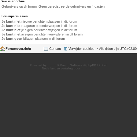
Wie is er online
Gebruikers op dit forum: Geen geregistreerde gebruikers en 4 gasten
Forumpermissies
Je
kunt niet
nieuwe berichten plaatsen in dit forum
Je
kunt niet
reageren op onderwerpen in dit forum
Je
kunt niet
je eigen berichten wijzigen in dit forum
Je
kunt niet
je eigen berichten verwijderen in dit forum
Je
kunt geen
bijlagen plaatsen in dit forum
Forumoverzicht
Contact
Verwijder cookies
Alle tijden zijn
UTC+02:00
Powered by
phpBB
® Forum Software © phpBB Limited
Nederlandse vertaling door
phpBB.nl
.