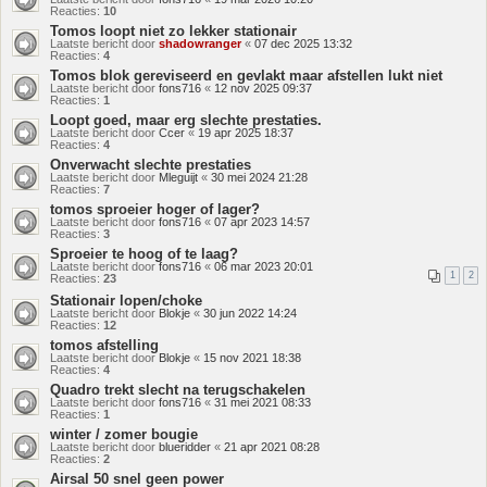
Reacties:
10
Tomos loopt niet zo lekker stationair
Laatste bericht door
shadowranger
«
07 dec 2025 13:32
Reacties:
4
Tomos blok gereviseerd en gevlakt maar afstellen lukt niet
Laatste bericht door
fons716
«
12 nov 2025 09:37
Reacties:
1
Loopt goed, maar erg slechte prestaties.
Laatste bericht door
Ccer
«
19 apr 2025 18:37
Reacties:
4
Onverwacht slechte prestaties
Laatste bericht door
Mleguijt
«
30 mei 2024 21:28
Reacties:
7
tomos sproeier hoger of lager?
Laatste bericht door
fons716
«
07 apr 2023 14:57
Reacties:
3
Sproeier te hoog of te laag?
Laatste bericht door
fons716
«
06 mar 2023 20:01
1
2
Reacties:
23
Stationair lopen/choke
Laatste bericht door
Blokje
«
30 jun 2022 14:24
Reacties:
12
tomos afstelling
Laatste bericht door
Blokje
«
15 nov 2021 18:38
Reacties:
4
Quadro trekt slecht na terugschakelen
Laatste bericht door
fons716
«
31 mei 2021 08:33
Reacties:
1
winter / zomer bougie
Laatste bericht door
blueridder
«
21 apr 2021 08:28
Reacties:
2
Airsal 50 snel geen power