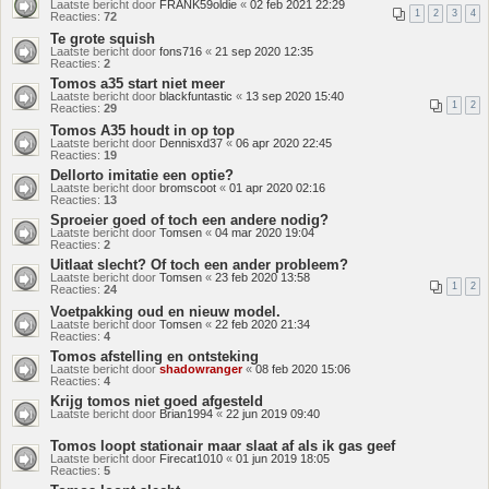
Laatste bericht door
FRANK59oldie
«
02 feb 2021 22:29
1
2
3
4
Reacties:
72
Te grote squish
Laatste bericht door
fons716
«
21 sep 2020 12:35
Reacties:
2
Tomos a35 start niet meer
Laatste bericht door
blackfuntastic
«
13 sep 2020 15:40
1
2
Reacties:
29
Tomos A35 houdt in op top
Laatste bericht door
Dennisxd37
«
06 apr 2020 22:45
Reacties:
19
Dellorto imitatie een optie?
Laatste bericht door
bromscoot
«
01 apr 2020 02:16
Reacties:
13
Sproeier goed of toch een andere nodig?
Laatste bericht door
Tomsen
«
04 mar 2020 19:04
Reacties:
2
Uitlaat slecht? Of toch een ander probleem?
Laatste bericht door
Tomsen
«
23 feb 2020 13:58
1
2
Reacties:
24
Voetpakking oud en nieuw model.
Laatste bericht door
Tomsen
«
22 feb 2020 21:34
Reacties:
4
Tomos afstelling en ontsteking
Laatste bericht door
shadowranger
«
08 feb 2020 15:06
Reacties:
4
Krijg tomos niet goed afgesteld
Laatste bericht door
Brian1994
«
22 jun 2019 09:40
Tomos loopt stationair maar slaat af als ik gas geef
Laatste bericht door
Firecat1010
«
01 jun 2019 18:05
Reacties:
5