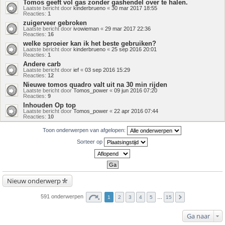
Tomos geeft vol gas zonder gashendel over te halen.
Laatste bericht door
kinderbrueno
«
30 mar 2017 18:55
Reacties:
1
zuigerveer gebroken
Laatste bericht door
ivowieman
«
29 mar 2017 22:36
Reacties:
16
welke sproeier kan ik het beste gebruiken?
Laatste bericht door
kinderbrueno
«
25 sep 2016 20:01
Reacties:
1
Andere carb
Laatste bericht door
ief
«
03 sep 2016 15:29
Reacties:
12
Nieuwe tomos quadro valt uit na 30 min rijden
Laatste bericht door
Tomos_power
«
09 jun 2016 07:20
Reacties:
9
Inhouden Op top
Laatste bericht door
Tomos_power
«
22 apr 2016 07:44
Reacties:
10
Toon onderwerpen van afgelopen:
Sorteer op
Nieuw onderwerp
591 onderwerpen
1
2
3
4
5
…
15
Ga naar