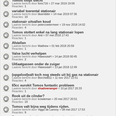
Tomos loopt slecht
Laatste bericht door
fons716
«
27 mar 2019 19:09
Reacties:
1
variabel toerental stationair
Laatste bericht door
blueridder
«
14 mar 2019 07:36
Reacties:
10
stationair uitvallen koud
Laatste bericht door
peterzoetermeer
«
19 nov 2018 14:02
Reacties:
4
Tomos stottert enkel na lang stationair lopen
Laatste bericht door
Anti
«
07 mei 2018 17:43
Reacties:
1
Afstellen
Laatste bericht door
Matthew
«
01 feb 2018 20:59
Reacties:
1
Valse lucht verhelpen
Laatste bericht door
HiawoutaH
«
14 jan 2018 00:45
Reacties:
2
Uitlaatgassen onder de zuiger
Laatste bericht door
HiawoutaH
«
13 jan 2018 12:49
(opgelost)valt toch nog steeds uit bij gas na stationair
Laatste bericht door
Borcheld11
«
11 nov 2017 22:51
Reacties:
4
65cc eurokit Tomos funtastic probleem
Laatste bericht door
shadowranger
«
10 jul 2017 20:33
Reacties:
1
Rook uit de cilnder?
Laatste bericht door
ivowieman
«
20 mei 2017 20:51
Reacties:
10
Tomos valt bijna weg tijdens rijden.
Laatste bericht door
Viggo de Lannoy
«
08 mei 2017 17:53
Reacties:
9