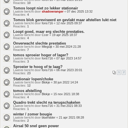
Reacties:
10
Tomos loopt niet zo lekker stationair
Laatste bericht door
shadowranger
«
07 dec 2025 13:32
Reacties:
4
Tomos blok gereviseerd en gevlakt maar afstellen lukt niet
Laatste bericht door
fons716
«
12 nov 2025 09:37
Reacties:
1
Loopt goed, maar erg slechte prestaties.
Laatste bericht door
Ccer
«
19 apr 2025 18:37
Reacties:
4
Onverwacht slechte prestaties
Laatste bericht door
Mleguijt
«
30 mei 2024 21:28
Reacties:
7
tomos sproeier hoger of lager?
Laatste bericht door
fons716
«
07 apr 2023 14:57
Reacties:
3
Sproeier te hoog of te laag?
Laatste bericht door
fons716
«
06 mar 2023 20:01
1
2
Reacties:
23
Stationair lopen/choke
Laatste bericht door
Blokje
«
30 jun 2022 14:24
Reacties:
12
tomos afstelling
Laatste bericht door
Blokje
«
15 nov 2021 18:38
Reacties:
4
Quadro trekt slecht na terugschakelen
Laatste bericht door
fons716
«
31 mei 2021 08:33
Reacties:
1
winter / zomer bougie
Laatste bericht door
blueridder
«
21 apr 2021 08:28
Reacties:
2
Airsal 50 snel geen power