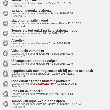
Tomos loopt slecht
Laatste bericht door
fons716
«
27 mar 2019 19:09
Reacties:
1
variabel toerental stationair
Laatste bericht door
blueridder
«
14 mar 2019 07:36
Reacties:
10
stationair uitvallen koud
Laatste bericht door
peterzoetermeer
«
19 nov 2018 14:02
Reacties:
4
Tomos stottert enkel na lang stationair lopen
Laatste bericht door
Anti
«
07 mei 2018 17:43
Reacties:
1
Afstellen
Laatste bericht door
Matthew
«
01 feb 2018 20:59
Reacties:
1
Valse lucht verhelpen
Laatste bericht door
HiawoutaH
«
14 jan 2018 00:45
Reacties:
2
Uitlaatgassen onder de zuiger
Laatste bericht door
HiawoutaH
«
13 jan 2018 12:49
(opgelost)valt toch nog steeds uit bij gas na stationair
Laatste bericht door
Borcheld11
«
11 nov 2017 22:51
Reacties:
4
65cc eurokit Tomos funtastic probleem
Laatste bericht door
shadowranger
«
10 jul 2017 20:33
Reacties:
1
Rook uit de cilnder?
Laatste bericht door
ivowieman
«
20 mei 2017 20:51
Reacties:
10
Tomos valt bijna weg tijdens rijden.
Laatste bericht door
Viggo de Lannoy
«
08 mei 2017 17:53
Reacties:
9