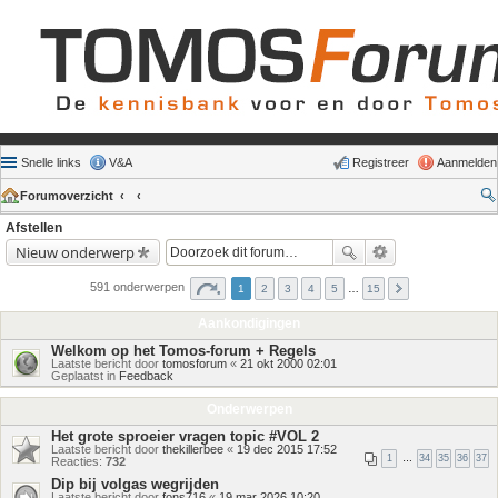
Snelle links
V&A
Registreer
Aanmelden
Forumoverzicht
Afstellen
Nieuw onderwerp
591 onderwerpen
1
2
3
4
5
…
15
Aankondigingen
Welkom op het Tomos-forum + Regels
Laatste bericht door
tomosforum
«
21 okt 2000 02:01
Geplaatst in
Feedback
Onderwerpen
Het grote sproeier vragen topic #VOL 2
Laatste bericht door
thekillerbee
«
19 dec 2015 17:52
1
…
34
35
36
37
Reacties:
732
Dip bij volgas wegrijden
Laatste bericht door
fons716
«
19 mar 2026 10:20