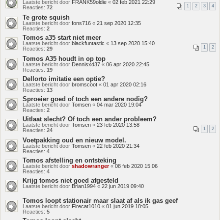
Laatste bericht door
FRANK59oldie
«
02 feb 2021 22:29
1
2
3
4
Reacties:
72
Te grote squish
Laatste bericht door
fons716
«
21 sep 2020 12:35
Reacties:
2
Tomos a35 start niet meer
Laatste bericht door
blackfuntastic
«
13 sep 2020 15:40
1
2
Reacties:
29
Tomos A35 houdt in op top
Laatste bericht door
Dennisxd37
«
06 apr 2020 22:45
Reacties:
19
Dellorto imitatie een optie?
Laatste bericht door
bromscoot
«
01 apr 2020 02:16
Reacties:
13
Sproeier goed of toch een andere nodig?
Laatste bericht door
Tomsen
«
04 mar 2020 19:04
Reacties:
2
Uitlaat slecht? Of toch een ander probleem?
Laatste bericht door
Tomsen
«
23 feb 2020 13:58
1
2
Reacties:
24
Voetpakking oud en nieuw model.
Laatste bericht door
Tomsen
«
22 feb 2020 21:34
Reacties:
4
Tomos afstelling en ontsteking
Laatste bericht door
shadowranger
«
08 feb 2020 15:06
Reacties:
4
Krijg tomos niet goed afgesteld
Laatste bericht door
Brian1994
«
22 jun 2019 09:40
Tomos loopt stationair maar slaat af als ik gas geef
Laatste bericht door
Firecat1010
«
01 jun 2019 18:05
Reacties:
5