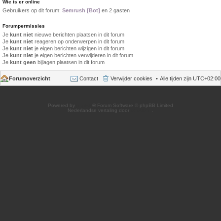
Wie is er online
Gebruikers op dit forum:
Semrush [Bot]
en 2 gasten
Forumpermissies
Je
kunt niet
nieuwe berichten plaatsen in dit forum
Je
kunt niet
reageren op onderwerpen in dit forum
Je
kunt niet
je eigen berichten wijzigen in dit forum
Je
kunt niet
je eigen berichten verwijderen in dit forum
Je
kunt geen
bijlagen plaatsen in dit forum
Forumoverzicht
Contact
Verwijder cookies
Alle tijden zijn
UTC+02:00
Powered by
phpBB
® Forum Software © phpBB Limited
Nederlandse vertaling door
phpBB.nl
.