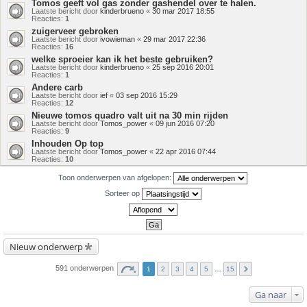
Tomos geeft vol gas zonder gashendel over te halen.
Laatste bericht door
kinderbrueno
«
30 mar 2017 18:55
Reacties:
1
zuigerveer gebroken
Laatste bericht door
ivowieman
«
29 mar 2017 22:36
Reacties:
16
welke sproeier kan ik het beste gebruiken?
Laatste bericht door
kinderbrueno
«
25 sep 2016 20:01
Reacties:
1
Andere carb
Laatste bericht door
ief
«
03 sep 2016 15:29
Reacties:
12
Nieuwe tomos quadro valt uit na 30 min rijden
Laatste bericht door
Tomos_power
«
09 jun 2016 07:20
Reacties:
9
Inhouden Op top
Laatste bericht door
Tomos_power
«
22 apr 2016 07:44
Reacties:
10
Toon onderwerpen van afgelopen:
Sorteer op
Nieuw onderwerp
591 onderwerpen
1
2
3
4
5
…
15
Ga naar