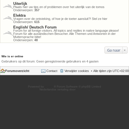
Uiterlijk
Plaats hier uw tips en of problemen over het uiterlijk van de tomos
Onderwerpen:
357
Elektra
Vragen over de ontsteking, of hoe je de toeter aansluit?! Stel ze hier
Onderwerpen:
615
English/ Deutsch Forum
Forum for all foreign visitors. All topics and replies in native language please!
Forum für alle ausländischen Besucher. Alle Themen und Antworten in der
Muttersprache bitte!
Onderwerpen:
48
Ga naar
Wie is er online
Gebruikers op dit forum: Geen geregistreerde gebruikers en 4 gasten
Forumoverzicht
Contact
Verwijder cookies
Alle tijden zijn
UTC+02:00
Powered by
phpBB
® Forum Software © phpBB Limited
Nederlandse vertaling door
phpBB.nl
.