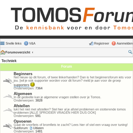
Snelle links
V&A
Registreer
Aanmelden
Forumoverzicht
Techniek
Forum
Beginners
Net nieuw op dit forum, of twee linkerhanden? Dan is het beginnersforum iets voor
jou. [wil je ook supporter worden voor dit forum? meld je aan voor de groep
supporters
Onderwerpen:
7364
Algemeen
In dit gedeelte kan je algemene vragen stellen over je Tomos.
Onderwerpen:
3828
Afstellen
lukt het niet met afstellen? Stel hier al je afstel problemen en stotterende tomos
problemen [ALLE SPROEIER VRAGEN HIER DUS OOK]
Onderwerpen:
591
Opvoeren
Gaat de snorfiets of bromfiets te zacht? Lees hier of stel een vraag over tuning!
Subforum:
Uitlaten
Onderwerpen:
1481