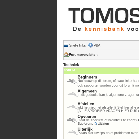
Snelle links
V&A
Forumoverzicht
Techniek
FORUM
Beginners
Net nieuw op dit forum, of twee linkerhan
ook supporter worden voor dit forum? me
Algemeen
In dit gedeelte kan je algemene vragen st
Afstellen
lukt het niet met afstellen? Stel hier al 
[ALLE SPROEIER VRAGEN HIER DUS 
Opvoeren
Gaat de snorfiets of bromfiets te zacht? 
Subforum:
Uitlaten
Uiterlijk
Plaats hier uw tips en of problemen over 