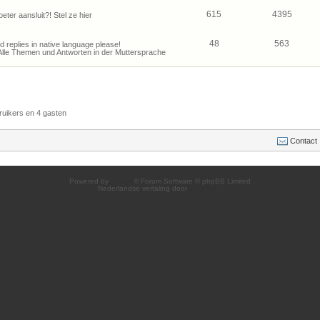
615
4395
eter aansluit?! Stel ze hier
48
563
and replies in native language please!
Alle Themen und Antworten in der Muttersprache
ruikers en 4 gasten
Contact
Powered by
phpBB
® Forum Software © phpBB Limited
Nederlandse vertaling door
phpBB.nl
.