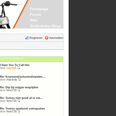
Frontpage
Forum
Wiki
Onderdelen Shop
Registreer
Aanmelden
LAATSTE BERICHT
I Dare You To Call Her.
door
capriv6
Bekijk
laatste
bericht
Re: Knarsend/schurend/ratelen…
door
macksly
Bekijk
laatste
Re: Dip bij volgas wegrijden
bericht
door
fons716
Bekijk
laatste
Re: Tomos niet goed af te ste…
bericht
door
fons716
Bekijk
laatste
Re: Tomos spatbord overspuiten
bericht
door
fons716
Bekijk