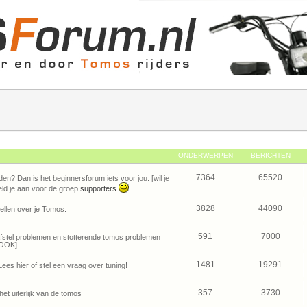
ONDERWERPEN
BERICHTEN
7364
65520
den? Dan is het beginnersforum iets voor jou. [wil je
ld je aan voor de groep
supporters
3828
44090
ellen over je Tomos.
591
7000
je afstel problemen en stotterende tomos problemen
OOK]
1481
19291
Lees hier of stel een vraag over tuning!
357
3730
het uiterlijk van de tomos