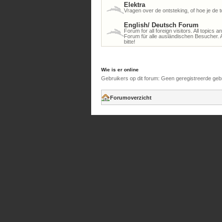
Elektra
Vragen over de ontsteking, of hoe je de to
English/ Deutsch Forum
Forum for all foreign visitors. All topics 
Forum für alle ausländischen Besucher. 
bitte!
Wie is er online
Gebruikers op dit forum: Geen geregistreerde geb
Forumoverzicht