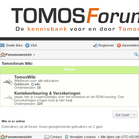
Snelle links
V&A
Registreer
Aanmelden
Forumoverzicht
Tomosforum Wiki
Forum
TomosWiki
Wikiforum voor alle wikizaken.
Subforum:
wiki
Onderwerpen:
18
Kenteken/keuring & Verzekeringen
plaats hier je vragen/weetjes over het kenteken en de RDW keuring. Ook
verzekeringen vragen kunt je hier kwijt
Onderwerpen:
224
Ga naar
Wie is er online
Gebruikers op dit forum: Geen geregistreerde gebruikers en 1 gast
Forumoverzicht
Contact
Verwijder cookies
Alle tijden zijn
UTC+02:00