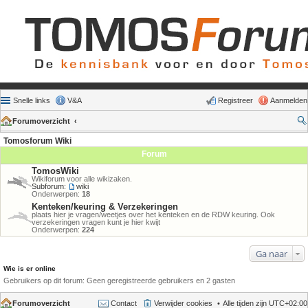
Snelle links
V&A
Registreer
Aanmelden
Forumoverzicht
Tomosforum Wiki
Forum
TomosWiki
Wikiforum voor alle wikizaken.
Subforum:
wiki
Onderwerpen:
18
Kenteken/keuring & Verzekeringen
plaats hier je vragen/weetjes over het kenteken en de RDW keuring. Ook
verzekeringen vragen kunt je hier kwijt
Onderwerpen:
224
Ga naar
Wie is er online
Gebruikers op dit forum: Geen geregistreerde gebruikers en 2 gasten
Forumoverzicht
Contact
Verwijder cookies
Alle tijden zijn
UTC+02:00