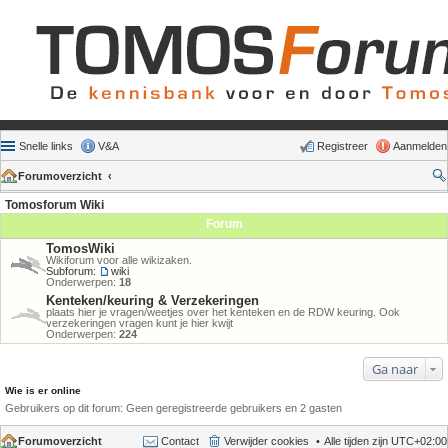
Snelle links
V&A
Registreer
Aanmelden
Forumoverzicht
Tomosforum Wiki
Forum
TomosWiki
Wikiforum voor alle wikizaken.
Subforum:
wiki
Onderwerpen:
18
Kenteken/keuring & Verzekeringen
plaats hier je vragen/weetjes over het kenteken en de RDW keuring. Ook
verzekeringen vragen kunt je hier kwijt
Onderwerpen:
224
Ga naar
Wie is er online
Gebruikers op dit forum: Geen geregistreerde gebruikers en 2 gasten
Forumoverzicht
Contact
Verwijder cookies
Alle tijden zijn
UTC+02:00