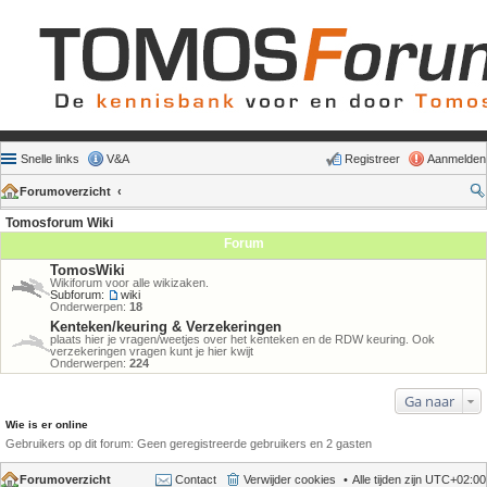
Snelle links
V&A
Registreer
Aanmelden
Forumoverzicht
Tomosforum Wiki
Forum
TomosWiki
Wikiforum voor alle wikizaken.
Subforum:
wiki
Onderwerpen:
18
Kenteken/keuring & Verzekeringen
plaats hier je vragen/weetjes over het kenteken en de RDW keuring. Ook
verzekeringen vragen kunt je hier kwijt
Onderwerpen:
224
Ga naar
Wie is er online
Gebruikers op dit forum: Geen geregistreerde gebruikers en 2 gasten
Forumoverzicht
Contact
Verwijder cookies
Alle tijden zijn
UTC+02:00