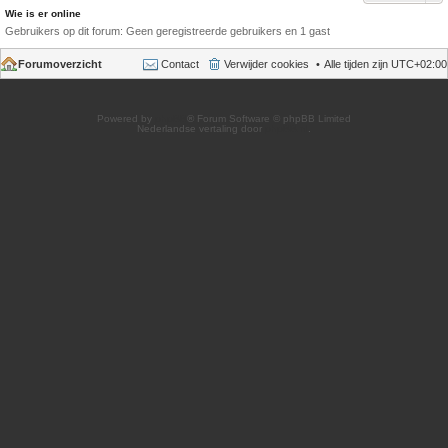
Wie is er online
Gebruikers op dit forum: Geen geregistreerde gebruikers en 1 gast
Forumoverzicht
Contact
Verwijder cookies
Alle tijden zijn
UTC+02:00
Powered by
phpBB
® Forum Software © phpBB Limited
Nederlandse vertaling door
phpBB.nl
.