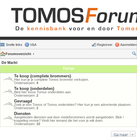
Snelle links
V&A
Registreer
Aanmelden
Forumoverzicht
De Markt
Forum
Te koop (complete brommers)
Hier kun je je complete Tomos brommer verkopen.
Onderwerpen:
4
Te koop (onderdelen)
Bied hier losse Tomos onderdelen aan.
Onderwerpen:
2
Gevraagd
Zoek je een Tomos of Tomos onderdelen? Hier kun je een advertentie plaatsen.
Onderwerpen:
2
Diensten
Aangeboden diensten wat door medeforummers wordt aangeboden. Blok /
koppeling revisie? Vindt hier iemand die het voor je wilt doen.
Onderwerpen:
10
Ga naar