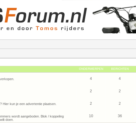
ONDERWERPEN
BERICHTEN
4
4
verkopen.
2
2
2
2
Hier kun je een advertentie plaatsen.
10
36
mmers wordt aangeboden. Blok / koppeling
wilt doen.