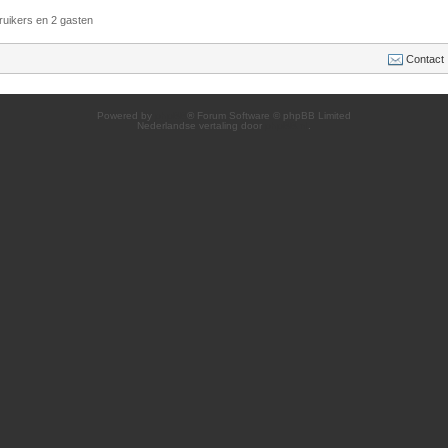
ruikers en 2 gasten
Contact
Powered by
phpBB
® Forum Software © phpBB Limited
Nederlandse vertaling door
phpBB.nl
.