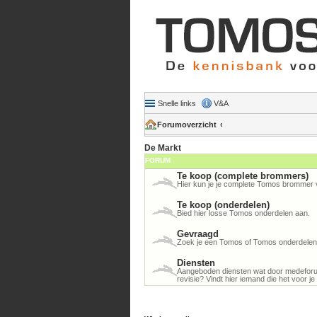
Snelle links
V&A
Forumoverzicht
De Markt
FORUM
Te koop (complete brommers)
Hier kun je je complete Tomos brommer 
Te koop (onderdelen)
Bied hier losse Tomos onderdelen aan.
Gevraagd
Zoek je een Tomos of Tomos onderdelen? 
Diensten
Aangeboden diensten wat door medeforu
revisie? Vindt hier iemand die het voor je 