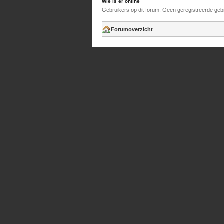
Wie is er online
Gebruikers op dit forum: Geen geregistreerde geb
Forumoverzicht