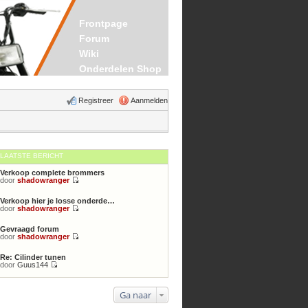
Frontpage
Forum
Wiki
Onderdelen Shop
Registreer
Aanmelden
LAATSTE BERICHT
Verkoop complete brommers
door
shadowranger
Bekijk
laatste
Verkoop hier je losse onderde…
bericht
door
shadowranger
Bekijk
laatste
Gevraagd forum
bericht
door
shadowranger
Bekijk
laatste
Re: Cilinder tunen
bericht
door
Guus144
Bekijk
laatste
bericht
Ga naar