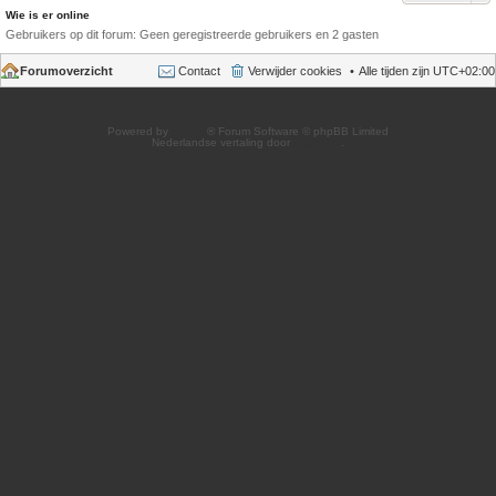
Wie is er online
Gebruikers op dit forum: Geen geregistreerde gebruikers en 2 gasten
Forumoverzicht
Contact
Verwijder cookies
Alle tijden zijn
UTC+02:00
Powered by
phpBB
® Forum Software © phpBB Limited
Nederlandse vertaling door
phpBB.nl
.