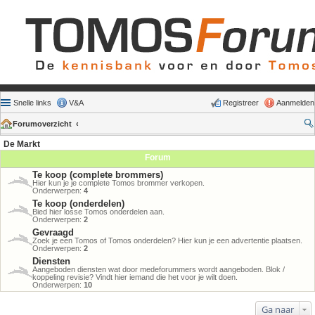
Snelle links
V&A
Registreer
Aanmelden
Forumoverzicht
De Markt
Forum
Te koop (complete brommers)
Hier kun je je complete Tomos brommer verkopen.
Onderwerpen:
4
Te koop (onderdelen)
Bied hier losse Tomos onderdelen aan.
Onderwerpen:
2
Gevraagd
Zoek je een Tomos of Tomos onderdelen? Hier kun je een advertentie plaatsen.
Onderwerpen:
2
Diensten
Aangeboden diensten wat door medeforummers wordt aangeboden. Blok /
koppeling revisie? Vindt hier iemand die het voor je wilt doen.
Onderwerpen:
10
Ga naar