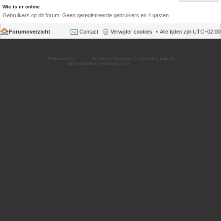
Wie is er online
Gebruikers op dit forum: Geen geregistreerde gebruikers en 4 gasten
Forumoverzicht
Contact
Verwijder cookies
Alle tijden zijn
UTC+02:00
Powered by
phpBB
® Forum Software © phpBB Limited
Nederlandse vertaling door
phpBB.nl
.