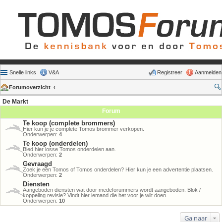
Snelle links
V&A
Registreer
Aanmelden
Forumoverzicht
De Markt
Forum
Te koop (complete brommers)
Hier kun je je complete Tomos brommer verkopen.
Onderwerpen:
4
Te koop (onderdelen)
Bied hier losse Tomos onderdelen aan.
Onderwerpen:
2
Gevraagd
Zoek je een Tomos of Tomos onderdelen? Hier kun je een advertentie plaatsen.
Onderwerpen:
2
Diensten
Aangeboden diensten wat door medeforummers wordt aangeboden. Blok /
koppeling revisie? Vindt hier iemand die het voor je wilt doen.
Onderwerpen:
10
Ga naar