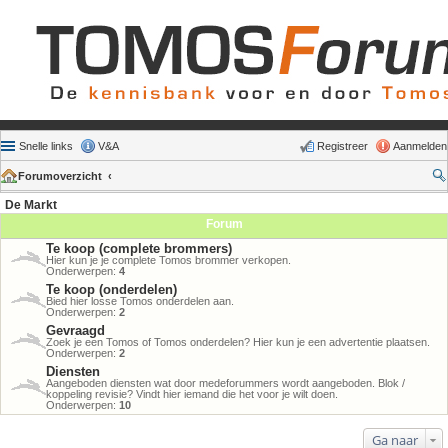
Snelle links
V&A
Registreer
Aanmelden
Forumoverzicht
De Markt
Forum
Te koop (complete brommers)
Hier kun je je complete Tomos brommer verkopen.
Onderwerpen:
4
Te koop (onderdelen)
Bied hier losse Tomos onderdelen aan.
Onderwerpen:
2
Gevraagd
Zoek je een Tomos of Tomos onderdelen? Hier kun je een advertentie plaatsen.
Onderwerpen:
2
Diensten
Aangeboden diensten wat door medeforummers wordt aangeboden. Blok /
koppeling revisie? Vindt hier iemand die het voor je wilt doen.
Onderwerpen:
10
Ga naar