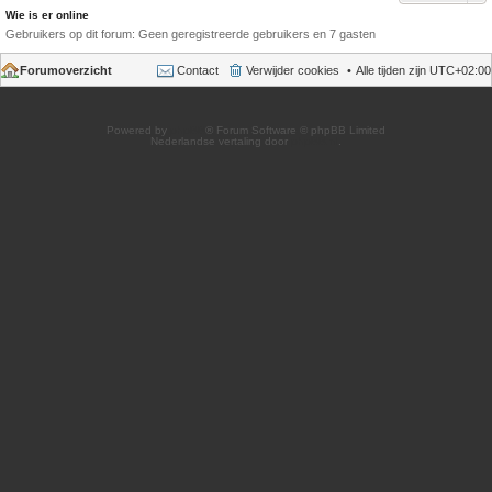
Wie is er online
Gebruikers op dit forum: Geen geregistreerde gebruikers en 7 gasten
Forumoverzicht
Contact
Verwijder cookies
Alle tijden zijn
UTC+02:00
Powered by
phpBB
® Forum Software © phpBB Limited
Nederlandse vertaling door
phpBB.nl
.