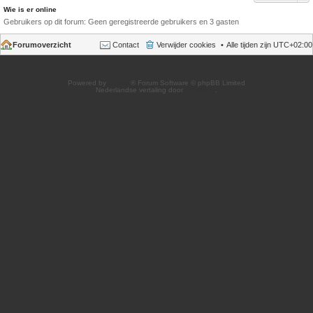
Wie is er online
Gebruikers op dit forum: Geen geregistreerde gebruikers en 3 gasten
Forumoverzicht
Contact
Verwijder cookies
Alle tijden zijn
UTC+02:00
Powered by
phpBB
® Forum Software © phpBB Limited
Nederlandse vertaling door
phpBB.nl
.