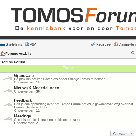
Snelle links
V&A
Registreer
Aanmelden
Forumoverzicht
Tomos Forum
Forum
GrandCafé
Dé plek om het eens over iets anders dan je Tomos te hebben.
Onderwerpen:
11
Nieuws & Mededelingen
Onderwerpen:
36
Feedback
Heb je een opmerking over het Tomos Forum? of wil je gewoon wat kwijt over het
Forum. Dan kan dat hier.
Onderwerpen:
12
Meetings
Organiseer hier je meeting en bijeenkomsten.
Onderwerpen:
2
Ga naar