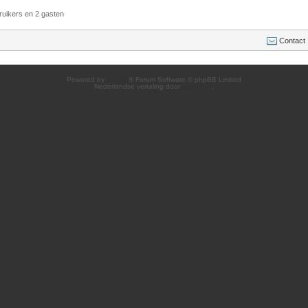
ruikers en 2 gasten
Contact
Powered by
phpBB
® Forum Software © phpBB Limited
Nederlandse vertaling door
phpBB.nl
.