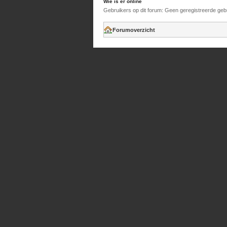
Wie is er online
Gebruikers op dit forum: Geen geregistreerde geb
Forumoverzicht