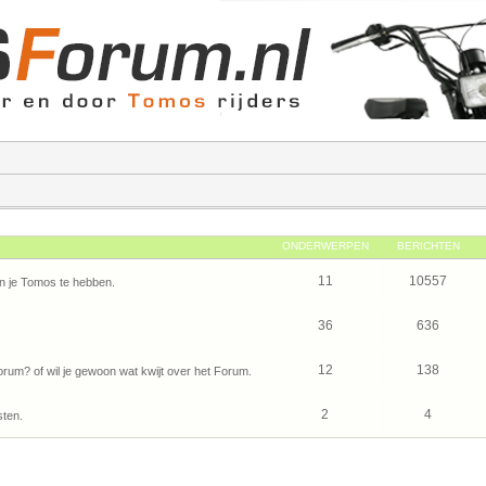
ONDERWERPEN
BERICHTEN
11
10557
n je Tomos te hebben.
36
636
12
138
um? of wil je gewoon wat kwijt over het Forum.
2
4
sten.