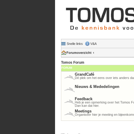
Snelle links
V&A
Forumoverzicht
Tomos Forum
FORUM
GrandCafé
Dé plek om het eens over iets anders da
Nieuws & Mededelingen
Feedback
Heb je een opmerking over het Tomos For
Dan kan dat hier.
Meetings
Organiseer hier je meeting en bijeenkom