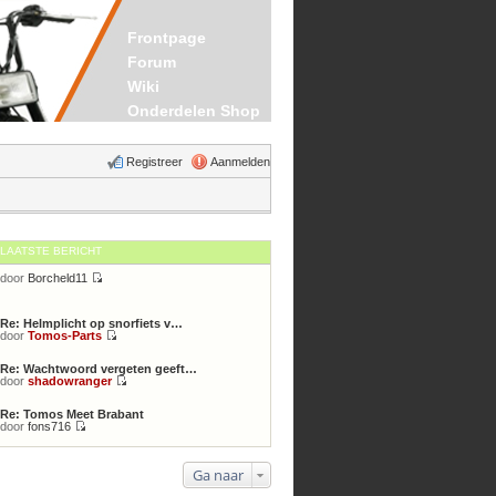
Frontpage
Forum
Wiki
Onderdelen Shop
Registreer
Aanmelden
LAATSTE BERICHT
door
Borcheld11
Bekijk
laatste
bericht
Re: Helmplicht op snorfiets v…
door
Tomos-Parts
Bekijk
laatste
Re: Wachtwoord vergeten geeft…
bericht
door
shadowranger
Bekijk
laatste
Re: Tomos Meet Brabant
bericht
door
fons716
Bekijk
laatste
bericht
Ga naar