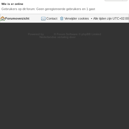
Wie is er online
Gebruikers op dit forum: Geen geregistreerde gebruikers en 1 gast
Forumoverzicht
Contact
Verwijder cookies
Alle tijden zijn
UTC+02:00
Powered by
phpBB
® Forum Software © phpBB Limited
Nederlandse vertaling door
phpBB.nl
.