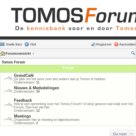
Snelle links
V&A
Registreer
Aanmelden
Forumoverzicht
Tomos Forum
Forum
GrandCafé
Dé plek om het eens over iets anders dan je Tomos te hebben.
Onderwerpen:
11
Nieuws & Mededelingen
Onderwerpen:
36
Feedback
Heb je een opmerking over het Tomos Forum? of wil je gewoon wat kwijt over het
Forum. Dan kan dat hier.
Onderwerpen:
12
Meetings
Organiseer hier je meeting en bijeenkomsten.
Onderwerpen:
2
Ga naar