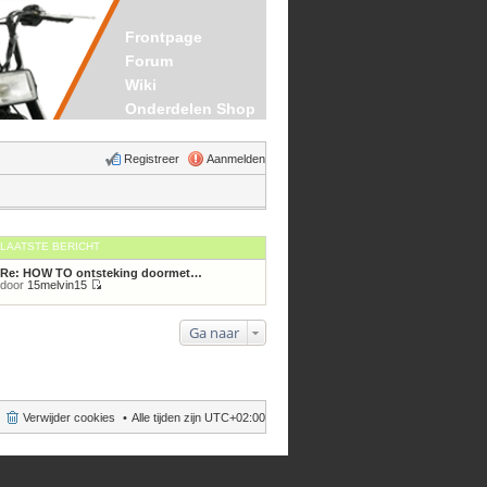
Frontpage
Forum
Wiki
Onderdelen Shop
Registreer
Aanmelden
LAATSTE BERICHT
Re: HOW TO ontsteking doormet…
door
15melvin15
Bekijk
laatste
bericht
Ga naar
Verwijder cookies
Alle tijden zijn
UTC+02:00