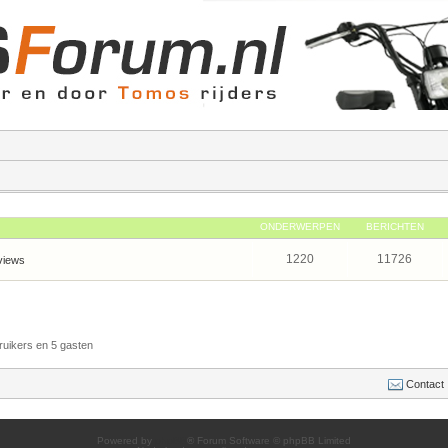
ONDERWERPEN
BERICHTEN
1220
11726
views
ruikers en 5 gasten
Contact
Powered by
phpBB
® Forum Software © phpBB Limited