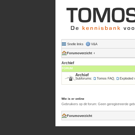
Snelle links
V&A
Forumoverzicht
Archief
FORUM
Archief
Subforums:
Tomos FAQ
,
Exploded 
Wie is er online
Gebruikers op dit forum: Geen geregistreerde geb
Forumoverzicht