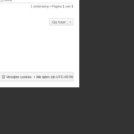
1 onderwerp • Pagina
1
van
1
Ga naar
Verwijder cookies
Alle tijden zijn
UTC+02:00