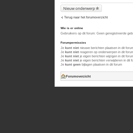
Nieuw onderwerp
Terug naar het forumoverzicht
Wie is er online
Gebruikers op dit forum: Geen geregistreerde geb
Forumpermissies
Je
kunt niet
nieuwe berichten plaatsen in dit foru
Je
kunt niet
reageren op onderwerpen in dit foru
Je
kunt niet
je eigen berichten wijzigen in dit foru
Je
kunt niet
je eigen berichten verwijderen in dit 
Je
kunt geen
bijlagen plaatsen in dit forum
Forumoverzicht