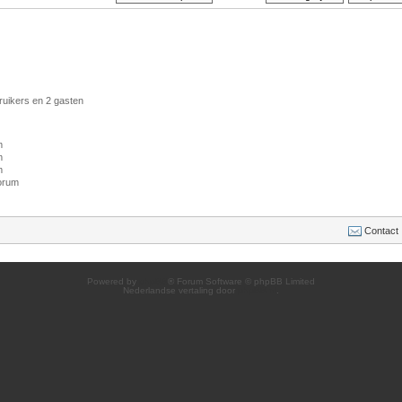
ruikers en 2 gasten
m
m
m
forum
Contact
Powered by
phpBB
® Forum Software © phpBB Limited
Nederlandse vertaling door
phpBB.nl
.