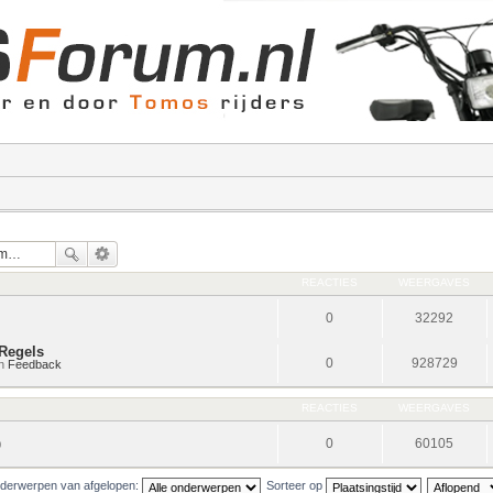
REACTIES
WEERGAVES
0
32292
Regels
0
928729
in
Feedback
REACTIES
WEERGAVES
0
60105
0
derwerpen van afgelopen:
Sorteer op