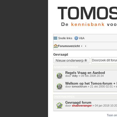
Snelle links
V&A
Forumoverzicht
Gevraagd
Nieuw onderwerp
AANKONDIGINGEN
Regels Vraag en Aanbod
door
Volty
» 09 feb 2008 20:34
Welkom op het Tomos-forum + 
door
tomosforum
» 21 okt 2000 02:01 » 
ONDERWERPEN
Gevraagd forum
door
shadowranger
» 04 jan 2018 10:2
Toon on