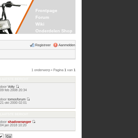
Frontpage
Forum
Wiki
Onderdelen Shop
Registreer
Aanmelden
1 onderwerp • Pagina
1
van
1
LAATSTE BERICHT
door
Volty
Bekijk
09 feb 2008 20:34
laatste
bericht
door
tomosforum
Bekijk
21 okt 2000 02:01
laatste
bericht
LAATSTE BERICHT
door
shadowranger
Bekijk
04 jan 2018 10:20
laatste
bericht