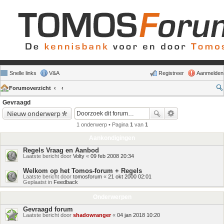
Snelle links
V&A
Registreer
Aanmelden
Forumoverzicht
Gevraagd
Nieuw onderwerp
1 onderwerp • Pagina
1
van
1
Aankondigingen
Regels Vraag en Aanbod
Laatste bericht door
Volty
«
09 feb 2008 20:34
Welkom op het Tomos-forum + Regels
Laatste bericht door
tomosforum
«
21 okt 2000 02:01
Geplaatst in
Feedback
Onderwerpen
Gevraagd forum
Laatste bericht door
shadowranger
«
04 jan 2018 10:20