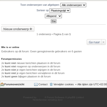
Toon onderwerpen van afgelopen:
Sorteer op
Nieuw onderwerp
1 onderwerp • Pagina
1
van
1
Ga naar
Wie is er online
Gebruikers op dit forum: Geen geregistreerde gebruikers en 6 gasten
Forumpermissies
Je
kunt niet
nieuwe berichten plaatsen in dit forum
Je
kunt niet
reageren op onderwerpen in dit forum
Je
kunt niet
je eigen berichten wijzigen in dit forum
Je
kunt niet
je eigen berichten verwijderen in dit forum
Je
kunt geen
bijlagen plaatsen in dit forum
Forumoverzicht
Contact
Verwijder cookies
Alle tijden zijn
UTC+02:00
Powered by
phpBB
® Forum Software © phpBB Limited
Nederlandse vertaling door
phpBB.nl
.