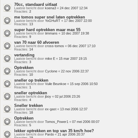
70cc, standaard uitlaat
Laatste bericht door
koena3
«
24 dec 2007 12:34
Reacties:
2
me tomos super snel laten optrekken
Laatste bericht door
YoGHuRT
«
17 dec 2007 22:00
Reacties:
13
super hard optrekken maar max 55
Laatste bericht door
timmans
«
10 dec 2007 19:38
Reacties:
9
van 70 naar 60 afvoeren
Laatste bericht door
cross-tomos
«
06 dec 2007 17:10
Reacties:
14
vertanding
Laatste bericht door
mike E
«
15 mar 2007 19:15
Reacties:
3
Optrekken
Laatste bericht door
Cyclone
«
22 nov 2006 22:37
Reacties:
10
sneller op trekken
Laatste bericht door
Vuile Beunkoe
«
15 sep 2006 10:50
Reacties:
1
sneller optrekken
Laatste bericht door
jboy
«
02 jul 2006 23:26
Reacties:
4
Sneller trekken
Laatste bericht door
ex-gast
«
13 mei 2006 12:37
Reacties:
18
Optrekken
Laatste bericht door
Tomos_Power1
«
07 mei 2006 00:07
Reacties:
5
lekker optrekken en top van 35 km/h hoe?
Laatste bericht door
Pardo
«
21 apr 2006 20:37
Reacties:
19