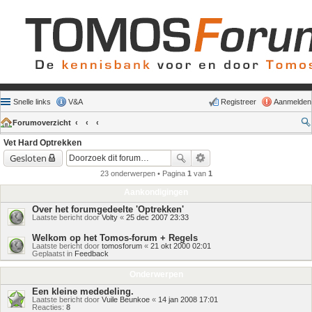
Snelle links
V&A
Registreer
Aanmelden
Forumoverzicht
Vet Hard Optrekken
Gesloten
23 onderwerpen • Pagina
1
van
1
Aankondigingen
Over het forumgedeelte 'Optrekken'
Laatste bericht door
Volty
«
25 dec 2007 23:33
Welkom op het Tomos-forum + Regels
Laatste bericht door
tomosforum
«
21 okt 2000 02:01
Geplaatst in
Feedback
Onderwerpen
Een kleine mededeling.
Laatste bericht door
Vuile Beunkoe
«
14 jan 2008 17:01
Reacties:
8