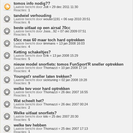
tomos info nodig??
Laatste bericht door
Jolt
«
29 dec 2011 11:30
Reacties:
1
tandwiel verhouding
Laatste bericht door
wouter1191
«
06 sep 2010 20:51
Reacties:
6
beste uitlaat op een airsal 70cc
Laatste bericht door
Joos...92
«
07 okt 2009 07:51
Reacties:
5
65cc max 60 maar toch hard optrekken
Laatste bericht door
timmans
«
13 jan 2008 16:03
Reacties:
4
Ketting schakeltjes?
Laatste bericht door
Erik
«
13 jan 2008 15:29
Reacties:
5
nieuw model snorfiets: tomos FunSport'R sneller optrekken
Laatste bericht door
Thomazzi
«
10 jan 2008 17:14
Reacties:
4
Youngst'r sneller laten trekken?
Laatste bericht door
sicktuning
«
02 jan 2008 19:28
Reacties:
9
welke twv voor hard optrekken
Laatste bericht door
Thomazzi
«
26 dec 2007 16:55
Reacties:
1
Wat scheelt het?
Laatste bericht door
Thomazzi
«
26 dec 2007 00:24
Reacties:
2
Welke uitlaat snorfiets?
Laatste bericht door
lolo
«
25 dec 2007 20:30
Reacties:
5
welke twv hebben
Laatste bericht door
Thomazzi
«
25 dec 2007 17:13
Reacties:
1