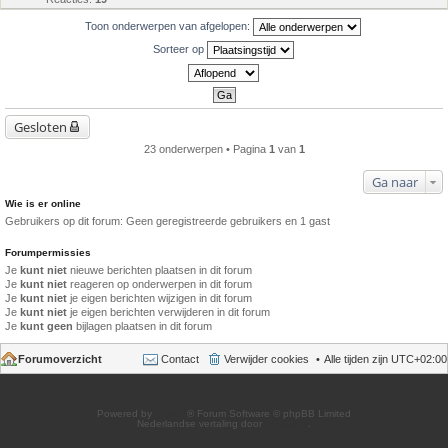
Toon onderwerpen van afgelopen:
Sorteer op
Gesloten
23 onderwerpen • Pagina
1
van
1
Ga naar
Wie is er online
Gebruikers op dit forum: Geen geregistreerde gebruikers en 1 gast
Forumpermissies
Je
kunt niet
nieuwe berichten plaatsen in dit forum
Je
kunt niet
reageren op onderwerpen in dit forum
Je
kunt niet
je eigen berichten wijzigen in dit forum
Je
kunt niet
je eigen berichten verwijderen in dit forum
Je
kunt geen
bijlagen plaatsen in dit forum
Forumoverzicht
Contact
Verwijder cookies
Alle tijden zijn
UTC+02:00
Powered by
phpBB
® Forum Software © phpBB Limited
Nederlandse vertaling door
phpBB.nl
.