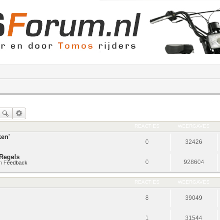
REACTIES
WEERGAVES
ken'
0
32426
Regels
0
928604
in
Feedback
REACTIES
WEERGAVES
8
39049
1
31544