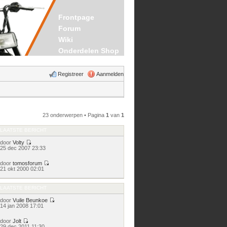
Frontpage
Forum
Wiki
Onderdelen Shop
Registreer
Aanmelden
23 onderwerpen • Pagina
1
van
1
LAATSTE BERICHT
door
Volty
Bekijk
25 dec 2007 23:33
laatste
bericht
door
tomosforum
Bekijk
21 okt 2000 02:01
laatste
bericht
LAATSTE BERICHT
door
Vuile Beunkoe
Bekijk
14 jan 2008 17:01
laatste
bericht
door
Jolt
Bekijk
29 dec 2011 11:30