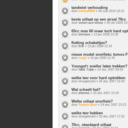
tandwiel verhouding
door
wietse8000
» 06 sep 2010 18:31
beste uitlaat op een airsal 70cc
door
street race tomos
» 06 okt 2009 19
65cc max 60 maar toch hard op
door
timmans
» 13 jan 2008 15:30
Ketting schakeltjes?
door
Erik
» 13 jan 2008 12:33
nieuw model snorfiets: tomos F
door
r.oyy!
» 10 jan 2008 12:44
Youngst'r sneller laten trekken?
door
Niels Triple
» 24 dec 2007 09:59
welke twv voor hard optrekken
door
droogklootnl
» 26 dec 2007 16:45
Wat scheelt het?
door
jrttomos
» 25 dec 2007 23:29
Welke uitlaat snorfiets?
door
Tomos-Snor
» 24 dec 2007 23:23
welke twv hebben
door
droogklootnl
» 25 dec 2007 17:02
70cc, standaard uitlaat
door
koena3
» 23 dec 2007 22:43