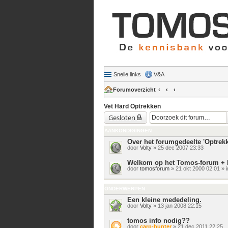
Snelle links
V&A
Forumoverzicht
Vet Hard Optrekken
Gesloten
AANKONDIGINGEN
Over het forumgedeelte 'Optrek
door
Volty
» 25 dec 2007 23:33
Welkom op het Tomos-forum + 
door
tomosforum
» 21 okt 2000 02:01 » 
ONDERWERPEN
Een kleine mededeling.
door
Volty
» 13 jan 2008 22:15
tomos info nodig??
door
carp-hunter
» 21 dec 2011 22:25