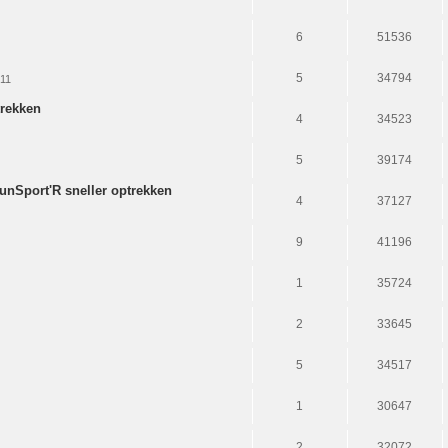
6
51536
5
34794
:11
trekken
4
34523
5
39174
unSport'R sneller optrekken
4
37127
9
41196
1
35724
2
33645
5
34517
1
30647
2
32072