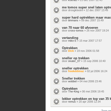
me tomos super snel laten optr
door
droogklootnl
» 12 dec 2007 13:49
super hard optrekken maar max
door
timmans
» 09 dec 2007 15:49
van 70 naar 60 afvoeren
door
cross-tomos
» 26 nov 2007 19:24
vertanding
door
mike E
» 15 mar 2007 17:57
Optrekken
door
Dick
» 19 nov 2006 01:58
sneller op trekken
door
skater_07
» 15 sep 2006 10:40
sneller optrekken
door
freekedimaz
» 02 jul 2006 16:24
Sneller trekken
door
wobbel
» 04 mei 2006 23:46
Optrekken
door
The-King
» 06 mei 2006 19:45
lekker optrekken en top van 35
door
remus
» 20 apr 2006 12:34
Toon on