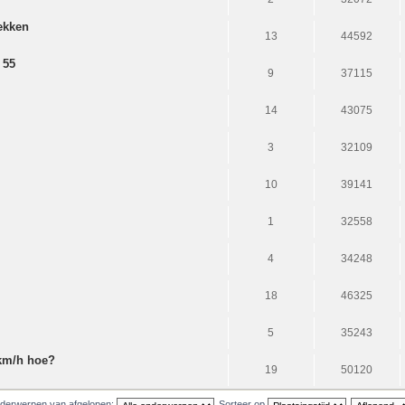
ekken
13
44592
 55
9
37115
14
43075
3
32109
10
39141
1
32558
4
34248
18
46325
5
35243
 km/h hoe?
19
50120
derwerpen van afgelopen:
Sorteer op