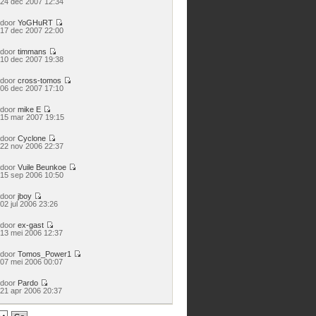
24 dec 2007 12:34
laatste
bericht
door
YoGHuRT
Bekijk
17 dec 2007 22:00
laatste
bericht
door
timmans
Bekijk
10 dec 2007 19:38
laatste
bericht
door
cross-tomos
Bekijk
06 dec 2007 17:10
laatste
bericht
door
mike E
Bekijk
15 mar 2007 19:15
laatste
bericht
door
Cyclone
Bekijk
22 nov 2006 22:37
laatste
bericht
door
Vuile Beunkoe
Bekijk
15 sep 2006 10:50
laatste
bericht
door
jboy
Bekijk
02 jul 2006 23:26
laatste
bericht
door
ex-gast
Bekijk
13 mei 2006 12:37
laatste
bericht
door
Tomos_Power1
Bekijk
07 mei 2006 00:07
laatste
bericht
door
Pardo
Bekijk
21 apr 2006 20:37
laatste
bericht