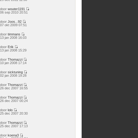
laatste
bericht
door
wouter1191
Bekijk
06 sep 2010 20:51
laatste
bericht
door
Joos...92
Bekijk
07 okt 2009 07:51
laatste
bericht
door
timmans
Bekijk
13 jan 2008 16:03
laatste
bericht
door
Erik
Bekijk
13 jan 2008 15:29
laatste
bericht
door
Thomazzi
Bekijk
10 jan 2008 17:14
laatste
bericht
door
sicktuning
Bekijk
02 jan 2008 19:28
laatste
bericht
door
Thomazzi
Bekijk
26 dec 2007 16:55
laatste
bericht
door
Thomazzi
Bekijk
26 dec 2007 00:24
laatste
bericht
door
lolo
Bekijk
25 dec 2007 20:30
laatste
bericht
door
Thomazzi
Bekijk
25 dec 2007 17:13
laatste
bericht
door
koena3
Bekijk