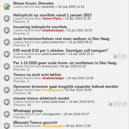
Nieuw forum: Diensten
Laatste bericht door
poekelen
«
04 sep 2009 14:18
Helmplicht op snorfiets vanaf 1 januari 2023
Laatste bericht door
Tomos-Parts
«
19 dec 2022 01:30
Reacties:
2
Invoering helmplicht snorfiets
Laatste bericht door
shadowranger
«
01 jun 2021 02:53
Reacties:
1
oude brom/snorfietsen niet meer welkom in Den Haag
Laatste bericht door
peterzoetermeer
«
21 jul 2020 08:22
Reacties:
9
E95 wordt E10 per 1 oktober. Gevolgen zelf mengen?
Laatste bericht door
peterzoetermeer
«
19 apr 2020 15:17
1
2
Reacties:
39
Per 1-12-2020 geen oude brom- en snofietsen in Den Haag
Laatste bericht door
bromscoot
«
06 apr 2020 01:23
Reacties:
2
Tomos nu toch echt failliet.
Laatste bericht door
shadowranger
«
19 sep 2019 19:39
Reacties:
1
Opvoeren brommer gaat mogelijk zwaarder beboet worden
Laatste bericht door
GeraldImpug
«
02 mar 2019 23:09
Reacties:
14
nieuwe tomos elektrisch model
Laatste bericht door
peterzoetermeer
«
14 dec 2018 09:51
1
2
3
Reacties:
42
Whatsapp groep.
Laatste bericht door
sturmgewehr
«
29 okt 2018 02:57
Reacties:
7
(Blauwe) Tomos gezocht
Laatste bericht door
Juliettespaaij
«
08 okt 2018 17:09