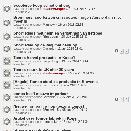
Scooterverkoop schiet omhoog
Laatste bericht door
shadowranger
«
21 mar 2018 17:12
Reacties:
2
Brommers, snorfeitsen en scooters mogen Amsterdam niet
meer is
Laatste bericht door
Matthew
«
19 jan 2018 22:35
Reacties:
2
Snorfietsers met helm en verbannen van fietspad
Laatste bericht door
Rijnstroom
«
20 dec 2015 16:33
Reacties:
2
Snorfietser op de weg met helm op
Laatste bericht door
Gerard.
«
11 apr 2015 23:01
1
2
Reacties:
21
Tomos hervat productie in Koper?
Laatste bericht door
dingiedong
«
19 mar 2014 13:14
Reacties:
7
Tomos return to UK after 30 years
Laatste bericht door
shadowranger
«
25 jun 2013 14:36
Reacties:
10
[Engels] Tomos stopt de productie in Slovenië
Laatste bericht door
biersmurf
«
30 nov 2012 13:05
Reacties:
5
tomos heeft nieuwe importeur
Laatste bericht door
Borcheld11
«
22 okt 2012 23:01
1
2
Reacties:
22
Nieuwe Tomos hip hop (bezorg tomos)
Laatste bericht door
15melvin15
«
05 jun 2012 09:17
Reacties:
13
Artikel over Tomos fabriek in Koper
Laatste bericht door
tomostefan
«
13 mar 2012 01:34
Reacties:
1
Strengere controle's snorfietsen.