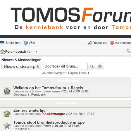
Snelle links
V&A
Registreer
Aanmelden
Forumoverzicht
Nieuws & Mededelingen
Nieuw onderwerp
36 onderwerpen • Pagina
1
van
1
Aankondigingen
Welkom op het Tomos-forum + Regels
Laatste bericht door
tomosforum
«
21 okt 2000 02:01
Geplaatst in
Feedback
Onderwerpen
Zomer-/ wintertijd
Laatste bericht door
shadowranger
«
02 apr 2014 17:14
Tomos stopt bromfietsproductie in Epe
Laatste bericht door
PimW
«
19 jan 2010 14:08
Reacties:
15