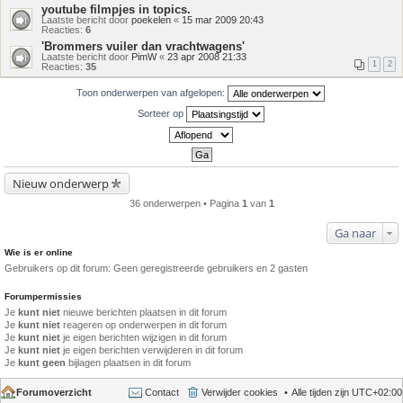
youtube filmpjes in topics.
Laatste bericht door
poekelen
«
15 mar 2009 20:43
Reacties:
6
'Brommers vuiler dan vrachtwagens'
Laatste bericht door
PimW
«
23 apr 2008 21:33
1
2
Reacties:
35
Toon onderwerpen van afgelopen:
Sorteer op
Nieuw onderwerp
36 onderwerpen • Pagina
1
van
1
Ga naar
Wie is er online
Gebruikers op dit forum: Geen geregistreerde gebruikers en 2 gasten
Forumpermissies
Je
kunt niet
nieuwe berichten plaatsen in dit forum
Je
kunt niet
reageren op onderwerpen in dit forum
Je
kunt niet
je eigen berichten wijzigen in dit forum
Je
kunt niet
je eigen berichten verwijderen in dit forum
Je
kunt geen
bijlagen plaatsen in dit forum
Forumoverzicht
Contact
Verwijder cookies
Alle tijden zijn
UTC+02:00