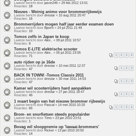
Laatste bericht door
jason246
«
29 feb 2012 13:01
Reacties:
18
Nieuws - Weinig animo voor brommerrijbewijs
Laatste bericht door
drestar
«
10 aug 2011 20:47
Reacties:
16
Brommerrijders mogen half jaar eerder examen doen
Laatste bericht door
Bjoorn
«
24 jul 2011 21:49
Reacties:
10
Tomos zelfs in Japan te koop
Laatste bericht door
Alex..
«
09 jul 2011 10:57
Reacties:
8
Tomos E-LITE elektrische scooter
Laatste bericht door
Alex..
«
05 jul 2011 23:05
1
2
3
4
Reacties:
71
auto rijden op je 16de
Laatste bericht door
drestar
«
10 mei 2011 12:37
1
2
3
Reacties:
47
BACK IN TOWN! -Tomos Classis 2011
Laatste bericht door
drestar
«
30 mar 2011 14:53
1
2
3
Reacties:
47
Kamer wil scooterrijders hard aanpakken
Laatste bericht door
drestar
«
27 jan 2011 18:47
1
2
3
Reacties:
45
1 maart begin van het nieuwe brommer rijbewijs
Laatste bericht door
Pascal
«
14 mei 2010 10:20
1
2
3
4
Reacties:
65
Brom- en snorfietsen steeds populairder
Laatste bericht door
Timo
«
23 jan 2010 23:51
Reacties:
1
Bovag wil slooppremie op 'lawaai-brommers'
Laatste bericht door
Ricker
«
13 jan 2010 20:50
Reacties:
14