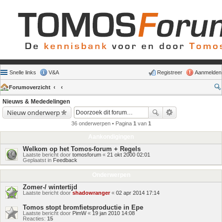
Snelle links
V&A
Registreer
Aanmelden
Forumoverzicht
Nieuws & Mededelingen
Nieuw onderwerp
36 onderwerpen • Pagina
1
van
1
Aankondigingen
Welkom op het Tomos-forum + Regels
Laatste bericht door
tomosforum
«
21 okt 2000 02:01
Geplaatst in
Feedback
Onderwerpen
Zomer-/ wintertijd
Laatste bericht door
shadowranger
«
02 apr 2014 17:14
Tomos stopt bromfietsproductie in Epe
Laatste bericht door
PimW
«
19 jan 2010 14:08
Reacties:
15