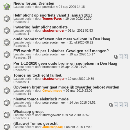
Nieuw forum: Diensten
Laatste bericht door
poekelen
«
04 sep 2009 14:18
Helmplicht op snorfiets vanaf 1 januari 2023
Laatste bericht door
Tomos-Parts
«
19 dec 2022 01:30
Reacties:
2
Invoering helmplicht snorfiets
Laatste bericht door
shadowranger
«
01 jun 2021 02:53
Reacties:
1
oude brom/snorfietsen niet meer welkom in Den Haag
Laatste bericht door
peterzoetermeer
«
21 jul 2020 08:22
Reacties:
9
E95 wordt E10 per 1 oktober. Gevolgen zelf mengen?
Laatste bericht door
peterzoetermeer
«
19 apr 2020 15:17
1
2
Reacties:
39
Per 1-12-2020 geen oude brom- en snofietsen in Den Haag
Laatste bericht door
bromscoot
«
06 apr 2020 01:23
Reacties:
2
Tomos nu toch echt failliet.
Laatste bericht door
shadowranger
«
19 sep 2019 19:39
Reacties:
1
Opvoeren brommer gaat mogelijk zwaarder beboet worden
Laatste bericht door
GeraldImpug
«
02 mar 2019 23:09
Reacties:
14
nieuwe tomos elektrisch model
Laatste bericht door
peterzoetermeer
«
14 dec 2018 09:51
1
2
3
Reacties:
42
Whatsapp groep.
Laatste bericht door
sturmgewehr
«
29 okt 2018 02:57
Reacties:
7
(Blauwe) Tomos gezocht
Laatste bericht door
Juliettespaaij
«
08 okt 2018 17:09