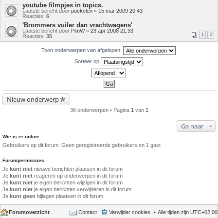
youtube filmpjes in topics.
Laatste bericht door
poekelen
«
15 mar 2009 20:43
Reacties:
6
'Brommers vuiler dan vrachtwagens'
Laatste bericht door
PimW
«
23 apr 2008 21:33
1
2
Reacties:
35
Toon onderwerpen van afgelopen:
Sorteer op
Nieuw onderwerp
36 onderwerpen • Pagina
1
van
1
Ga naar
Wie is er online
Gebruikers op dit forum: Geen geregistreerde gebruikers en 1 gast
Forumpermissies
Je
kunt niet
nieuwe berichten plaatsen in dit forum
Je
kunt niet
reageren op onderwerpen in dit forum
Je
kunt niet
je eigen berichten wijzigen in dit forum
Je
kunt niet
je eigen berichten verwijderen in dit forum
Je
kunt geen
bijlagen plaatsen in dit forum
Forumoverzicht
Contact
Verwijder cookies
Alle tijden zijn
UTC+02:00