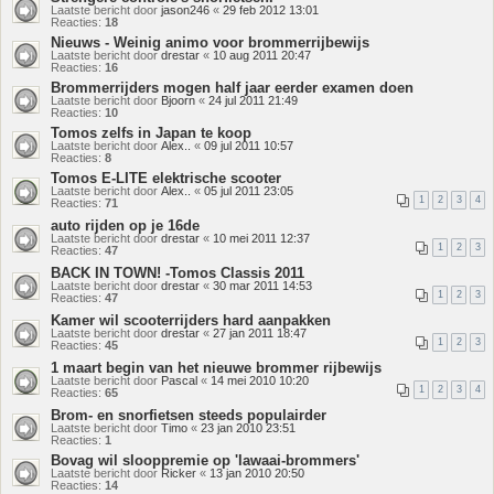
Laatste bericht door
jason246
«
29 feb 2012 13:01
Reacties:
18
Nieuws - Weinig animo voor brommerrijbewijs
Laatste bericht door
drestar
«
10 aug 2011 20:47
Reacties:
16
Brommerrijders mogen half jaar eerder examen doen
Laatste bericht door
Bjoorn
«
24 jul 2011 21:49
Reacties:
10
Tomos zelfs in Japan te koop
Laatste bericht door
Alex..
«
09 jul 2011 10:57
Reacties:
8
Tomos E-LITE elektrische scooter
Laatste bericht door
Alex..
«
05 jul 2011 23:05
1
2
3
4
Reacties:
71
auto rijden op je 16de
Laatste bericht door
drestar
«
10 mei 2011 12:37
1
2
3
Reacties:
47
BACK IN TOWN! -Tomos Classis 2011
Laatste bericht door
drestar
«
30 mar 2011 14:53
1
2
3
Reacties:
47
Kamer wil scooterrijders hard aanpakken
Laatste bericht door
drestar
«
27 jan 2011 18:47
1
2
3
Reacties:
45
1 maart begin van het nieuwe brommer rijbewijs
Laatste bericht door
Pascal
«
14 mei 2010 10:20
1
2
3
4
Reacties:
65
Brom- en snorfietsen steeds populairder
Laatste bericht door
Timo
«
23 jan 2010 23:51
Reacties:
1
Bovag wil slooppremie op 'lawaai-brommers'
Laatste bericht door
Ricker
«
13 jan 2010 20:50
Reacties:
14