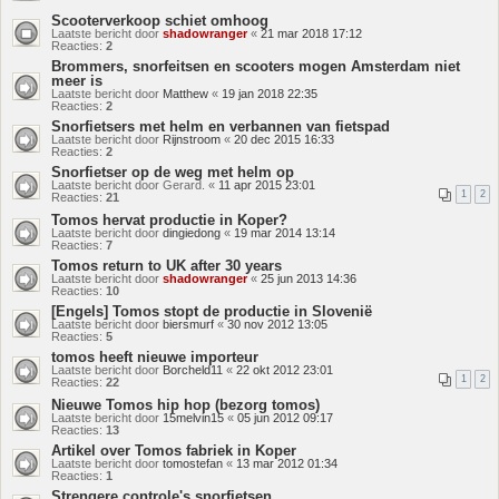
Scooterverkoop schiet omhoog
Laatste bericht door
shadowranger
«
21 mar 2018 17:12
Reacties:
2
Brommers, snorfeitsen en scooters mogen Amsterdam niet
meer is
Laatste bericht door
Matthew
«
19 jan 2018 22:35
Reacties:
2
Snorfietsers met helm en verbannen van fietspad
Laatste bericht door
Rijnstroom
«
20 dec 2015 16:33
Reacties:
2
Snorfietser op de weg met helm op
Laatste bericht door
Gerard.
«
11 apr 2015 23:01
1
2
Reacties:
21
Tomos hervat productie in Koper?
Laatste bericht door
dingiedong
«
19 mar 2014 13:14
Reacties:
7
Tomos return to UK after 30 years
Laatste bericht door
shadowranger
«
25 jun 2013 14:36
Reacties:
10
[Engels] Tomos stopt de productie in Slovenië
Laatste bericht door
biersmurf
«
30 nov 2012 13:05
Reacties:
5
tomos heeft nieuwe importeur
Laatste bericht door
Borcheld11
«
22 okt 2012 23:01
1
2
Reacties:
22
Nieuwe Tomos hip hop (bezorg tomos)
Laatste bericht door
15melvin15
«
05 jun 2012 09:17
Reacties:
13
Artikel over Tomos fabriek in Koper
Laatste bericht door
tomostefan
«
13 mar 2012 01:34
Reacties:
1
Strengere controle's snorfietsen.