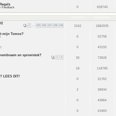
Regels
0
928740
in
Feedback
REACTIES
WEERGAVES
#2
1
…
155
156
157
158
159
3162
1882035
et mijn Tomos?
0
52758
2
0
43155
17
 membraam en sproeistuk?
1
2
35
73826
18
118785
? LEES DIT!
0
31762
2
38934
0
43964
.
0
41903