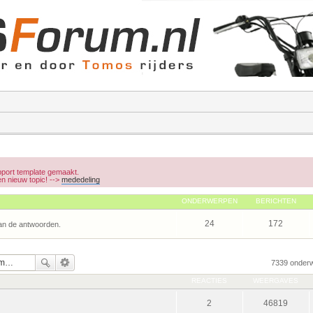
port template gemaakt.
een nieuw topic! -->
mededeling
ONDERWERPEN
BERICHTEN
24
172
an de antwoorden.
7339 onder
REACTIES
WEERGAVES
2
46819