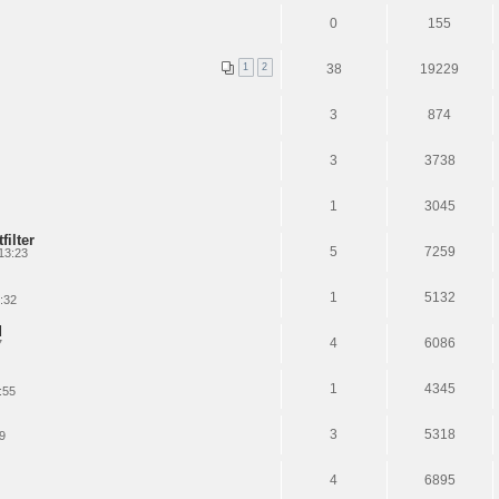
0
155
1
2
38
19229
3
874
3
3738
1
3045
filter
5
7259
13:23
1
5132
:32
d
4
6086
7
1
4345
:55
3
5318
9
4
6895