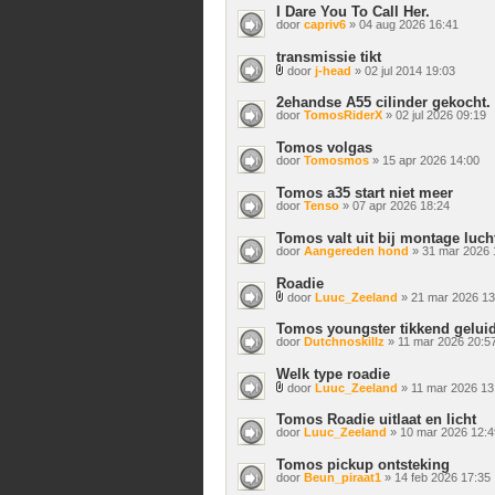
I Dare You To Call Her.
door
capriv6
» 04 aug 2026 16:41
transmissie tikt
door
j-head
» 02 jul 2014 19:03
Bijlage(n)
2ehandse A55 cilinder gekocht.
door
TomosRiderX
» 02 jul 2026 09:19
Tomos volgas
door
Tomosmos
» 15 apr 2026 14:00
Tomos a35 start niet meer
door
Tenso
» 07 apr 2026 18:24
Tomos valt uit bij montage lucht
door
Aangereden hond
» 31 mar 2026 
Roadie
door
Luuc_Zeeland
» 21 mar 2026 13
Bijlage(n)
Tomos youngster tikkend gelui
door
Dutchnoskillz
» 11 mar 2026 20:5
Welk type roadie
door
Luuc_Zeeland
» 11 mar 2026 13
Bijlage(n)
Tomos Roadie uitlaat en licht
door
Luuc_Zeeland
» 10 mar 2026 12:4
Tomos pickup ontsteking
door
Beun_piraat1
» 14 feb 2026 17:35