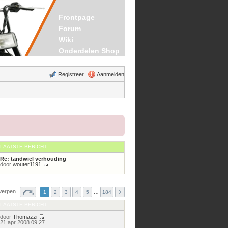
Frontpage
Forum
Wiki
Onderdelen Shop
Registreer
Aanmelden
LAATSTE BERICHT
Re: tandwiel verhouding
door
wouter1191
Bekijk
laatste
bericht
werpen
1
2
3
4
5
…
184
LAATSTE BERICHT
door
Thomazzi
Bekijk
21 apr 2008 09:27
laatste