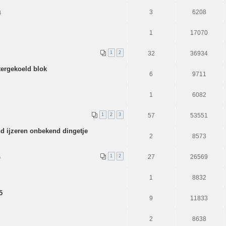
3
6208
4
1
17070
1
2
32
36934
ergekoeld blok
6
9711
1
6082
1
2
3
57
53551
d ijzeren onbekend dingetje
2
8573
1
2
27
26569
9
1
8832
5
9
11833
2
8638