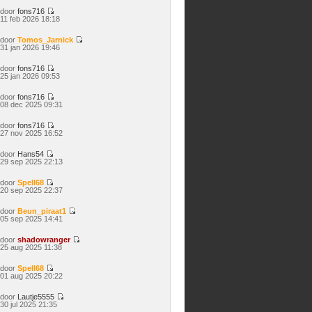
bericht
door
fons716
Bekijk
11 feb 2026 18:18
laatste
bericht
door
Tomos_Jarnick
Bekijk
31 jan 2026 19:46
laatste
bericht
door
fons716
Bekijk
25 jan 2026 09:53
laatste
bericht
door
fons716
Bekijk
08 dec 2025 09:31
laatste
bericht
door
fons716
Bekijk
27 nov 2025 16:52
laatste
bericht
door
Hans54
Bekijk
29 sep 2025 22:13
laatste
bericht
door
Spell68
Bekijk
20 sep 2025 22:37
laatste
bericht
door
Beun_piraat1
Bekijk
05 sep 2025 14:41
laatste
bericht
door
shadowranger
Bekijk
25 aug 2025 11:38
laatste
bericht
door
Spell68
Bekijk
01 aug 2025 20:22
laatste
bericht
door
Lautje5555
Bekijk
30 jul 2025 21:35
laatste