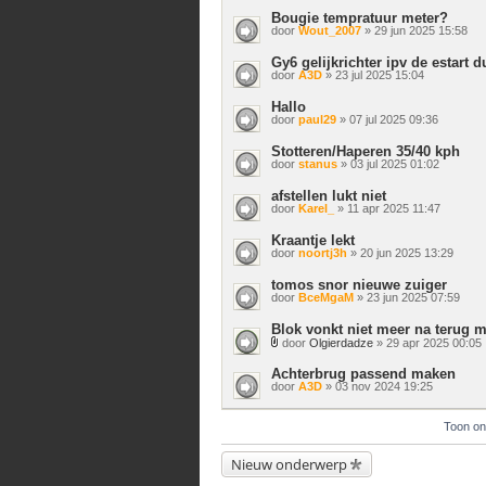
Bougie tempratuur meter?
door
Wout_2007
» 29 jun 2025 15:58
Gy6 gelijkrichter ipv de estart d
door
A3D
» 23 jul 2025 15:04
Hallo
door
paul29
» 07 jul 2025 09:36
Stotteren/Haperen 35/40 kph
door
stanus
» 03 jul 2025 01:02
afstellen lukt niet
door
Karel_
» 11 apr 2025 11:47
Kraantje lekt
door
noortj3h
» 20 jun 2025 13:29
tomos snor nieuwe zuiger
door
BceMgaM
» 23 jun 2025 07:59
Blok vonkt niet meer na terug 
door
Olgierdadze
» 29 apr 2025 00:05
Bijlage(n)
Achterbrug passend maken
door
A3D
» 03 nov 2024 19:25
Toon on
Nieuw onderwerp