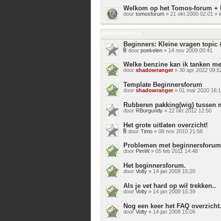
Welkom op het Tomos-forum + 
door
tomosforum
» 21 okt 2000 02:01 » 
ONDERWERPEN
Beginners: Kleine vragen topic 
door
poekelen
» 14 nov 2009 00:41
Bijlage(n)
Welke benzine kan ik tanken m
door
shadowranger
» 30 apr 2022 09:5
Template Beginnersforum
door
shadowranger
» 01 mar 2020 16:
Rubberen pakking(wig) tussen
door
RBurgundy
» 22 okt 2012 12:50
Het grote uitlaten overzicht!
door
Timo
» 08 nov 2010 21:56
Bijlage(n)
Problemen met beginnersforum
door
PimW
» 05 feb 2011 14:48
Het beginnersforum.
door
Volty
» 14 jan 2008 15:20
Als je vet hard op wil trekken..
door
Volty
» 14 jan 2008 15:39
Nog een keer het FAQ overzicht
door
Volty
» 14 jan 2008 15:06