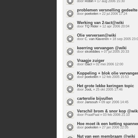
door
Robin
» 17 aug 2006 15:30
problemen versnelling gedeelte 
door
poekelen
» 22 jul 2006 17:24
Werking van 2-tact@wiki
door
TQ Rider
» 12 apr 2006 20:04
Olie verversen@wiki
door
C. van Klaveren
» 18 sep 2005 23:
keerring vervangen @wiki
door
skoeddies
» 07 jul 2005 20:33
Vraagje zuiger
door
I3acI
» 02 mei 2006 12:00
Koppeling + blok olie vervange
door
poekelen
» 12 feb 2005 15:53
Het grote lekke keringen topic
door
JooL
» 25 okt 2005 17:46
carterolie bijvullen
door
Janssuh
» 09 apr 2006 14:45
Verschil brom & snor kop @wik
door
PraatPaal
» 03 feb 2006 21:10
Hoe moet ik een ketting spann
door
poekelen
» 27 jan 2006 22:05
Nut van een membraam @wiki