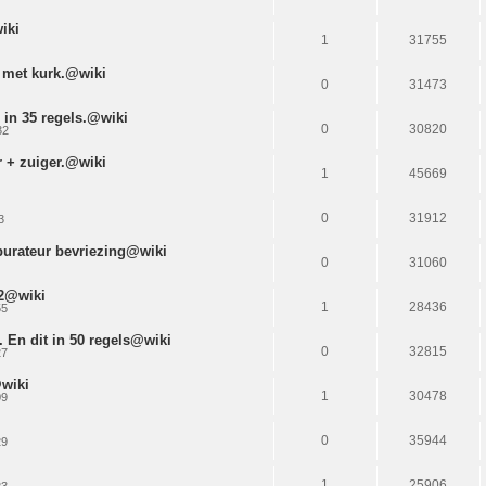
iki
1
31755
 met kurk.@wiki
0
31473
 in 35 regels.@wiki
0
30820
32
r + zuiger.@wiki
1
45669
0
31912
3
urateur bevriezing@wiki
0
31060
 2@wiki
1
28436
55
 En dit in 50 regels@wiki
0
32815
27
@wiki
1
30478
09
0
35944
29
1
25906
23