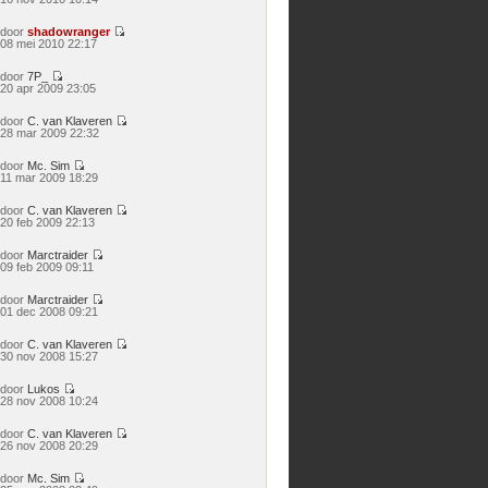
laatste
bericht
door
shadowranger
Bekijk
08 mei 2010 22:17
laatste
bericht
door
7P_
Bekijk
20 apr 2009 23:05
laatste
bericht
door
C. van Klaveren
Bekijk
28 mar 2009 22:32
laatste
bericht
door
Mc. Sim
Bekijk
11 mar 2009 18:29
laatste
bericht
door
C. van Klaveren
Bekijk
20 feb 2009 22:13
laatste
bericht
door
Marctraider
Bekijk
09 feb 2009 09:11
laatste
bericht
door
Marctraider
Bekijk
01 dec 2008 09:21
laatste
bericht
door
C. van Klaveren
Bekijk
30 nov 2008 15:27
laatste
bericht
door
Lukos
Bekijk
28 nov 2008 10:24
laatste
bericht
door
C. van Klaveren
Bekijk
26 nov 2008 20:29
laatste
bericht
door
Mc. Sim
Bekijk