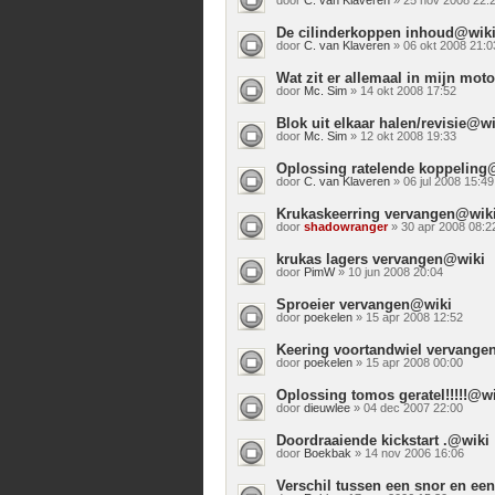
De cilinderkoppen inhoud@wik
door
C. van Klaveren
» 06 okt 2008 21:0
Wat zit er allemaal in mijn mo
door
Mc. Sim
» 14 okt 2008 17:52
Blok uit elkaar halen/revisie@wi
door
Mc. Sim
» 12 okt 2008 19:33
Oplossing ratelende koppeling
door
C. van Klaveren
» 06 jul 2008 15:49
Krukaskeerring vervangen@wik
door
shadowranger
» 30 apr 2008 08:2
krukas lagers vervangen@wiki
door
PimW
» 10 jun 2008 20:04
Sproeier vervangen@wiki
door
poekelen
» 15 apr 2008 12:52
Keering voortandwiel vervange
door
poekelen
» 15 apr 2008 00:00
Oplossing tomos geratel!!!!!@wi
door
dieuwlee
» 04 dec 2007 22:00
Doordraaiende kickstart .@wiki
door
Boekbak
» 14 nov 2006 16:06
Verschil tussen een snor en e