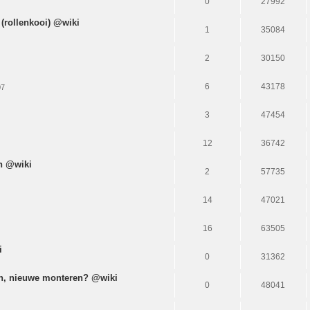
0
27992
(rollenkooi) @wiki
1
35084
2
30150
6
43178
07
3
47454
12
36742
n @wiki
2
57735
14
47021
16
63505
i
0
31362
en, nieuwe monteren? @wiki
0
48041