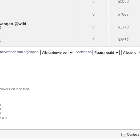
6
51060
0
57807
ervangen @wiki
0
51170
5
0
32857
8
derwerpen van afgelopen:
Sorteer op
ruikers en 2 gasten
m
m
m
forum
Contact