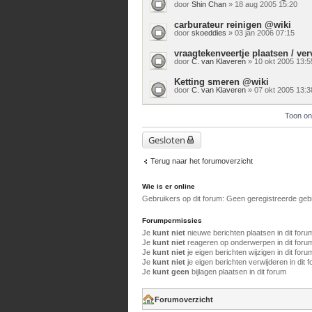
door
Shin Chan
» 18 aug 2005 15:20
carburateur reinigen @wiki
door
skoeddies
» 03 jan 2006 07:15
vraagtekenveertje plaatsen / v
door
C. van Klaveren
» 10 okt 2005 13:5
Ketting smeren @wiki
door
C. van Klaveren
» 07 okt 2005 13:3
Toon on
Gesloten
Terug naar het forumoverzicht
Wie is er online
Gebruikers op dit forum: Geen geregistreerde geb
Forumpermissies
Je
kunt niet
nieuwe berichten plaatsen in dit foru
Je
kunt niet
reageren op onderwerpen in dit foru
Je
kunt niet
je eigen berichten wijzigen in dit foru
Je
kunt niet
je eigen berichten verwijderen in dit 
Je
kunt geen
bijlagen plaatsen in dit forum
Forumoverzicht