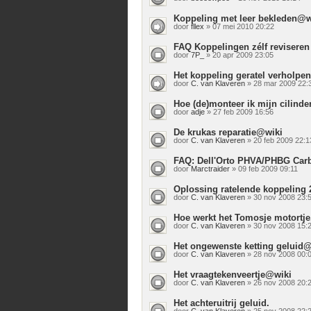
Koppeling met leer bekleden@w
door
fllex
» 07 mei 2010 20:22
FAQ Koppelingen zélf reviseren
door
7P_
» 20 apr 2009 23:05
Het koppeling geratel verholpen
door
C. van Klaveren
» 28 mar 2009 22:
Hoe (de)monteer ik mijn cilinde
door
adje
» 27 feb 2009 16:56
De krukas reparatie@wiki
door
C. van Klaveren
» 20 feb 2009 22:1
FAQ: Dell'Orto PHVA/PHBG Carb
door
Marctraider
» 09 feb 2009 09:11
Oplossing ratelende koppeling
door
C. van Klaveren
» 30 nov 2008 23:
Hoe werkt het Tomosje motortje.
door
C. van Klaveren
» 30 nov 2008 15:
Het ongewenste ketting geluid
door
C. van Klaveren
» 28 nov 2008 00:
Het vraagtekenveertje@wiki
door
C. van Klaveren
» 26 nov 2008 20:
Het achteruitrij geluid.
door
C. van Klaveren
» 25 nov 2008 22: