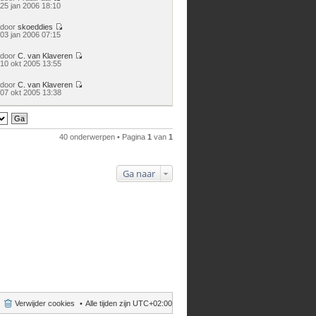
Bekijk
25 jan 2006 18:10
laatste
bericht
door
skoeddies
Bekijk
03 jan 2006 07:15
laatste
bericht
door
C. van Klaveren
Bekijk
10 okt 2005 13:55
laatste
bericht
door
C. van Klaveren
Bekijk
07 okt 2005 13:38
laatste
bericht
40 onderwerpen • Pagina
1
van
1
Ga naar
Verwijder cookies
Alle tijden zijn
UTC+02:00