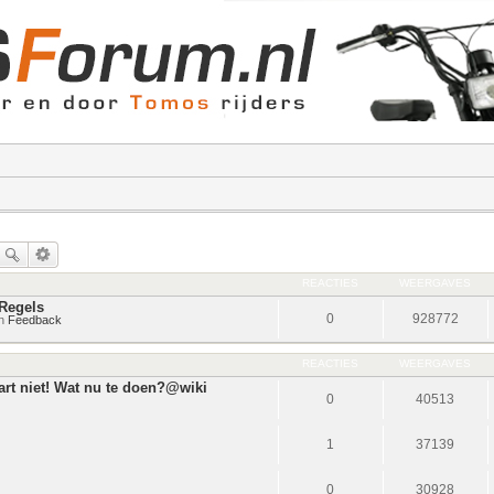
REACTIES
WEERGAVES
Regels
0
928772
in
Feedback
REACTIES
WEERGAVES
rt niet! Wat nu te doen?@wiki
0
40513
1
37139
0
30928