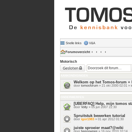
Snelle links
V&A
Forumoverzicht
Motorisch
Gesloten
AANKONDIGINGEN
Welkom op het Tomos-forum + 
door
tomosforum
» 21 okt 2000 02:01 » 
ONDERWERPEN
[UBERFAQ] Help, mijn tomos sta
door
Volty
» 05 jun 2007 22:30
Spruitstuk bewerken tutorial
door
igor1983
» 01 apr 2012 01:30
juiste sproeier maat?@wiki
door
beeoowpee
» 16 nov 2010 10:14