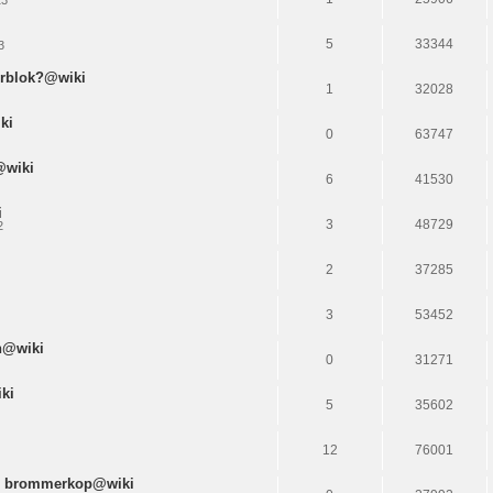
i
5
33344
3
torblok?@wiki
1
32028
ki
0
63747
@wiki
6
41530
i
3
48729
2
2
37285
3
53452
n@wiki
0
31271
ki
5
35602
12
76001
en brommerkop@wiki