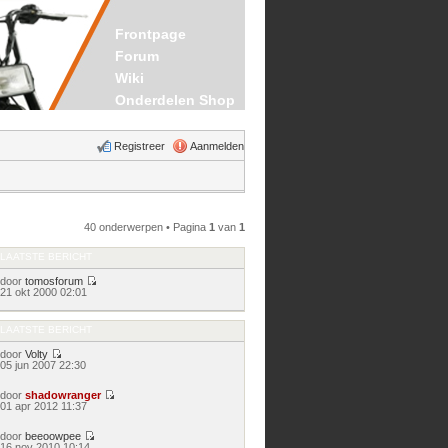
Frontpage
Forum
Wiki
Onderdelen Shop
Registreer
Aanmelden
40 onderwerpen • Pagina
1
van
1
LAATSTE BERICHT
door
tomosforum
Bekijk
21 okt 2000 02:01
laatste
bericht
LAATSTE BERICHT
door
Volty
Bekijk
05 jun 2007 22:30
laatste
bericht
door
shadowranger
Bekijk
01 apr 2012 11:37
laatste
bericht
door
beeoowpee
Bekijk
16 nov 2010 10:14