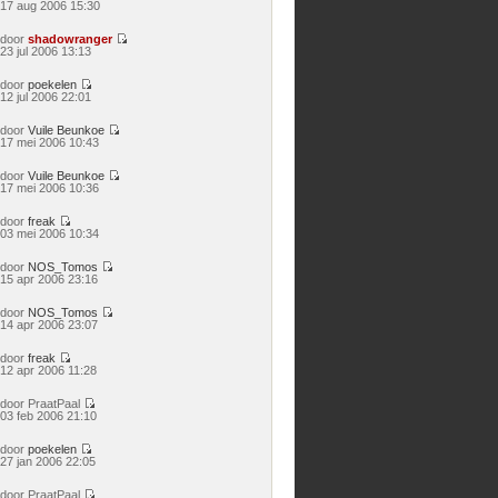
Bekijk
17 aug 2006 15:30
laatste
bericht
door
shadowranger
Bekijk
23 jul 2006 13:13
laatste
bericht
door
poekelen
Bekijk
12 jul 2006 22:01
laatste
bericht
door
Vuile Beunkoe
Bekijk
17 mei 2006 10:43
laatste
bericht
door
Vuile Beunkoe
Bekijk
17 mei 2006 10:36
laatste
bericht
door
freak
Bekijk
03 mei 2006 10:34
laatste
bericht
door
NOS_Tomos
Bekijk
15 apr 2006 23:16
laatste
bericht
door
NOS_Tomos
Bekijk
14 apr 2006 23:07
laatste
bericht
door
freak
Bekijk
12 apr 2006 11:28
laatste
bericht
door
PraatPaal
Bekijk
03 feb 2006 21:10
laatste
bericht
door
poekelen
Bekijk
27 jan 2006 22:05
laatste
bericht
door
PraatPaal