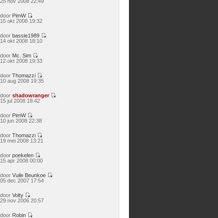
25 nov 2008 22:49
laatste
bericht
door
PimW
Bekijk
15 okt 2008 19:32
laatste
bericht
door
bassie1989
Bekijk
14 okt 2008 18:10
laatste
bericht
door
Mc. Sim
Bekijk
12 okt 2008 19:33
laatste
bericht
door
Thomazzi
Bekijk
10 aug 2008 19:35
laatste
bericht
door
shadowranger
Bekijk
15 jul 2008 18:42
laatste
bericht
door
PimW
Bekijk
10 jun 2008 22:38
laatste
bericht
door
Thomazzi
Bekijk
19 mei 2008 13:21
laatste
bericht
door
poekelen
Bekijk
15 apr 2008 00:00
laatste
bericht
door
Vuile Beunkoe
Bekijk
05 dec 2007 17:54
laatste
bericht
door
Volty
Bekijk
29 nov 2006 20:57
laatste
bericht
door
Robin