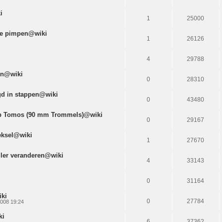
i
1
25000
te pimpen@wiki
1
26126
4
29788
gen@wiki
0
28310
egd in stappen@wiki
0
43480
op Tomos (90 mm Trommels)@wiki
0
29167
eksel@wiki
1
27670
ller veranderen@wiki
4
33143
0
31164
ki
0
27784
2008 19:24
ki
6
37362