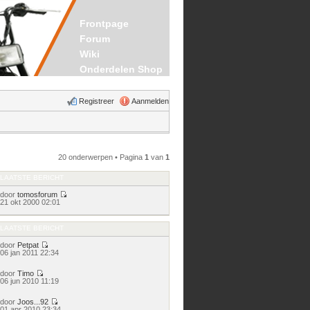
Frontpage
Forum
Wiki
Onderdelen Shop
Registreer
Aanmelden
20 onderwerpen • Pagina
1
van
1
LAATSTE BERICHT
door
tomosforum
Bekijk
21 okt 2000 02:01
laatste
bericht
LAATSTE BERICHT
door
Petpat
Bekijk
06 jan 2011 22:34
laatste
bericht
door
Timo
Bekijk
06 jun 2010 11:19
laatste
bericht
door
Joos...92
Bekijk
01 apr 2010 23:34