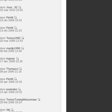
laatste
bericht
door
Joos...92
Bekijk
25 mar 2010 23:55
laatste
bericht
door
PimW
Bekijk
23 okt 2009 19:33
laatste
bericht
door
PimW
Bekijk
13 okt 2009 22:23
laatste
bericht
door
Tomos1992
Bekijk
20 mar 2009 12:43
laatste
bericht
door
martijn1990
Bekijk
06 feb 2009 13:40
laatste
bericht
door
Ingmar.
Bekijk
17 dec 2008 22:26
laatste
bericht
door
Thomazzi
Bekijk
08 jun 2008 21:16
laatste
bericht
door
PimW
Bekijk
26 apr 2008 15:42
laatste
bericht
door
poekelen
Bekijk
14 apr 2008 23:32
laatste
bericht
door
TomosTuningWassenaar
Bekijk
28 feb 2008 19:24
laatste
bericht
door
Sitt
Bekijk