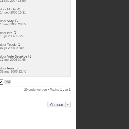
11 sep 2007 13:50
laatste
bericht
door
Mr.Dar-Q
Bekijk
14 sep 2006 15:21
laatste
bericht
door
Volty
Bekijk
16 aug 2006 20:35
laatste
bericht
door
lars
Bekijk
16 jul 2006 12:27
laatste
bericht
door
Tossie
Bekijk
07 jul 2006 00:09
laatste
bericht
door
Vuile Beunkoe
Bekijk
17 mei 2006 10:46
laatste
bericht
door
freak
Bekijk
31 mar 2006 12:40
laatste
bericht
20 onderwerpen • Pagina
1
van
1
Ga naar