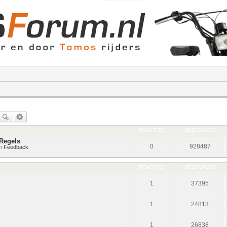
REACTIES
WEERGAVES
Regels
0
928487
in
Feedback
REACTIES
WEERGAVES
1
37395
1
24813
1
26838