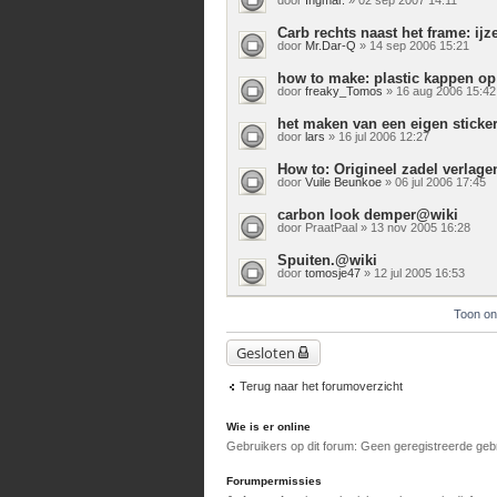
Carb rechts naast het frame: i
door
Mr.Dar-Q
» 14 sep 2006 15:21
how to make: plastic kappen 
door
freaky_Tomos
» 16 aug 2006 15:42
het maken van een eigen sticke
door
lars
» 16 jul 2006 12:27
How to: Origineel zadel verlag
door
Vuile Beunkoe
» 06 jul 2006 17:45
carbon look demper@wiki
door
PraatPaal
» 13 nov 2005 16:28
Spuiten.@wiki
door
tomosje47
» 12 jul 2005 16:53
Toon on
Gesloten
Terug naar het forumoverzicht
Wie is er online
Gebruikers op dit forum: Geen geregistreerde geb
Forumpermissies