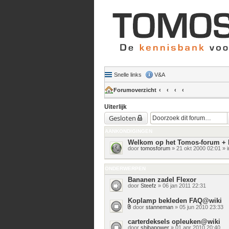
Snelle links
V&A
Forumoverzicht
Uiterlijk
Gesloten
AANKONDIGINGEN
Welkom op het Tomos-forum + 
door
tomosforum
» 21 okt 2000 02:01 » 
ONDERWERPEN
Bananen zadel Flexor
door
Steefz
» 06 jan 2011 22:31
Koplamp bekleden FAQ@wiki
door
stanneman
» 05 jun 2010 23:33
Bijlage(n)
carterdeksels opleuken@wiki
door
shibapower
» 01 apr 2010 20:40