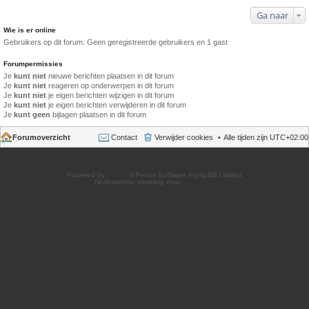
Ga naar
Wie is er online
Gebruikers op dit forum: Geen geregistreerde gebruikers en 1 gast
Forumpermissies
Je
kunt niet
nieuwe berichten plaatsen in dit forum
Je
kunt niet
reageren op onderwerpen in dit forum
Je
kunt niet
je eigen berichten wijzigen in dit forum
Je
kunt niet
je eigen berichten verwijderen in dit forum
Je
kunt geen
bijlagen plaatsen in dit forum
Forumoverzicht
Contact
Verwijder cookies
Alle tijden zijn
UTC+02:00
Powered by
phpBB
® Forum Software © phpBB Limited
Nederlandse vertaling door
phpBB.nl
.