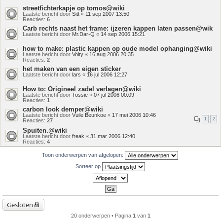
streetfichterkapje op tomos@wiki
Laatste bericht door
Sitt
«
11 sep 2007 13:50
Reacties:
6
Carb rechts naast het frame: ijzeren kappen laten passen@wik
Laatste bericht door
Mr.Dar-Q
«
14 sep 2006 15:21
how to make: plastic kappen op oude model ophanging@wiki
Laatste bericht door
Volty
«
16 aug 2006 20:35
Reacties:
2
het maken van een eigen sticker
Laatste bericht door
lars
«
16 jul 2006 12:27
How to: Origineel zadel verlagen@wiki
Laatste bericht door
Tossie
«
07 jul 2006 00:09
Reacties:
1
carbon look demper@wiki
Laatste bericht door
Vuile Beunkoe
«
17 mei 2006 10:46
1
2
Reacties:
27
Spuiten.@wiki
Laatste bericht door
freak
«
31 mar 2006 12:40
Reacties:
4
Toon onderwerpen van afgelopen:
Sorteer op
Gesloten
20 onderwerpen • Pagina
1
van
1