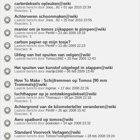
carterdeksels opleuken@wiki
Laatste bericht door
Joos...92
«
01 apr 2010 23:34
Reacties:
1
Achterveren schoonmaken@wiki
Laatste bericht door
Joos...92
«
25 mar 2010 23:55
Reacties:
1
manier om je tomos zijkappen te pimpen@wiki
Laatste bericht door
PimW
«
23 okt 2009 19:33
Reacties:
1
carbon papier op mijn tosje?
Laatste bericht door
PimW
«
13 okt 2009 22:23
Reacties:
4
Uitleg van het spuiten van velgen@wiki
Laatste bericht door
Tomos1992
«
20 mar 2009 12:43
Het spuiten van kunstof uitgelegd in stappen@wiki
Laatste bericht door
martijn1990
«
06 feb 2009 13:40
How To Make : Schijfremmen op Tomos (90 mm
Trommels)@wiki
Laatste bericht door
Ingmar.
«
17 dec 2008 22:26
luchthapper op je ontstekingsdeksel@wiki
Laatste bericht door
Thomazzi
«
08 jun 2008 21:16
Reacties:
1
Achtergrond van de kilometerteller veranderen@wiki
Laatste bericht door
PimW
«
26 apr 2008 15:42
Reacties:
4
Aero spatbord op tomos@wiki
Laatste bericht door
poekelen
«
14 apr 2008 23:32
Standard Voorvork Verlagen@wiki
Laatste bericht door
TomosTuningWassenaar
«
28 feb 2008 19:24