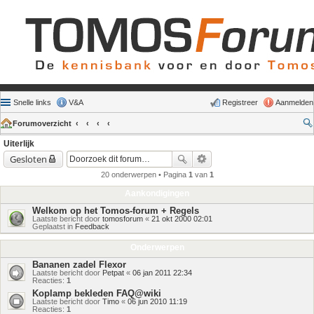
Snelle links
V&A
Registreer
Aanmelden
Forumoverzicht
Uiterlijk
Gesloten
20 onderwerpen • Pagina
1
van
1
Aankondigingen
Welkom op het Tomos-forum + Regels
Laatste bericht door
tomosforum
«
21 okt 2000 02:01
Geplaatst in
Feedback
Onderwerpen
Bananen zadel Flexor
Laatste bericht door
Petpat
«
06 jan 2011 22:34
Reacties:
1
Koplamp bekleden FAQ@wiki
Laatste bericht door
Timo
«
06 jun 2010 11:19
Reacties:
1