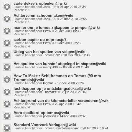
carterdeksels opleuken@wiki
Laatste bericht door
Joos...92
«
01 apr 2010 23:34
Reacties:
1
Achterveren schoonmaken@wiki
Laatste bericht door
Joos...92
«
25 mar 2010 23:55
Reacties:
1
manier om je tomos zijkappen te pimpen@wiki
Laatste bericht door
PimW
«
23 okt 2009 19:33
Reacties:
1
carbon papier op mijn tosje?
Laatste bericht door
PimW
«
13 okt 2009 22:23
Reacties:
4
Uitleg van het spuiten van velgen@wiki
Laatste bericht door
Tomos1992
«
20 mar 2009 12:43
Het spuiten van kunstof uitgelegd in stappen@wiki
Laatste bericht door
martijn1990
«
06 feb 2009 13:40
How To Make : Schijfremmen op Tomos (90 mm
Trommels)@wiki
Laatste bericht door
Ingmar.
«
17 dec 2008 22:26
luchthapper op je ontstekingsdeksel@wiki
Laatste bericht door
Thomazzi
«
08 jun 2008 21:16
Reacties:
1
Achtergrond van de kilometerteller veranderen@wiki
Laatste bericht door
PimW
«
26 apr 2008 15:42
Reacties:
4
Aero spatbord op tomos@wiki
Laatste bericht door
poekelen
«
14 apr 2008 23:32
Standard Voorvork Verlagen@wiki
Laatste bericht door
TomosTuningWassenaar
«
28 feb 2008 19:24