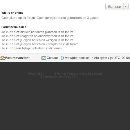
Ga naar
Wie is er online
Gebruikers op dit forum: Geen geregistreerde gebruikers en 3 gasten
Forumpermissies
Je
kunt niet
nieuwe berichten plaatsen in dit forum
Je
kunt niet
reageren op onderwerpen in dit forum
Je
kunt niet
je eigen berichten wijzigen in dit forum
Je
kunt niet
je eigen berichten verwijderen in dit forum
Je
kunt geen
bijlagen plaatsen in dit forum
Forumoverzicht
Contact
Verwijder cookies
Alle tijden zijn
UTC+02:00
Powered by
phpBB
® Forum Software © phpBB Limited
Nederlandse vertaling door
phpBB.nl
.