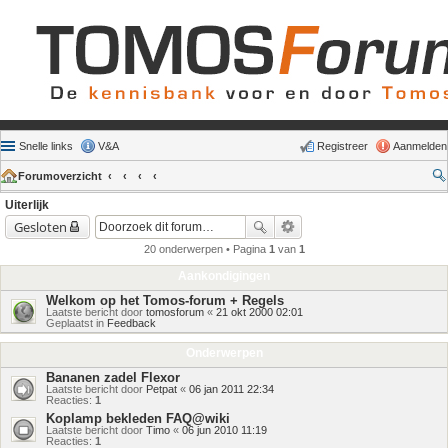
Snelle links
V&A
Registreer
Aanmelden
Forumoverzicht
Uiterlijk
Gesloten
20 onderwerpen • Pagina
1
van
1
Aankondigingen
Welkom op het Tomos-forum + Regels
Laatste bericht door
tomosforum
«
21 okt 2000 02:01
Geplaatst in
Feedback
Onderwerpen
Bananen zadel Flexor
Laatste bericht door
Petpat
«
06 jan 2011 22:34
Reacties:
1
Koplamp bekleden FAQ@wiki
Laatste bericht door
Timo
«
06 jun 2010 11:19
Reacties:
1