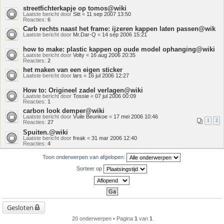
streetfichterkapje op tomos@wiki
Laatste bericht door
Sitt
«
11 sep 2007 13:50
Reacties:
6
Carb rechts naast het frame: ijzeren kappen laten passen@wik
Laatste bericht door
Mr.Dar-Q
«
14 sep 2006 15:21
how to make: plastic kappen op oude model ophanging@wiki
Laatste bericht door
Volty
«
16 aug 2006 20:35
Reacties:
2
het maken van een eigen sticker
Laatste bericht door
lars
«
16 jul 2006 12:27
How to: Origineel zadel verlagen@wiki
Laatste bericht door
Tossie
«
07 jul 2006 00:09
Reacties:
1
carbon look demper@wiki
Laatste bericht door
Vuile Beunkoe
«
17 mei 2006 10:46
1
2
Reacties:
27
Spuiten.@wiki
Laatste bericht door
freak
«
31 mar 2006 12:40
Reacties:
4
Toon onderwerpen van afgelopen:
Sorteer op
Gesloten
20 onderwerpen • Pagina
1
van
1