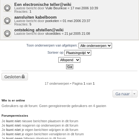
Een electronische teller@wiki
Laatste bericht door
Vuile Beunkoe
«
17 mei 2006 10:39
Reacties:
1
aansluiten kabelboom
Laatste bericht door
poekelen
«
01 mei 2006 23:37
Reacties:
5
ontsteking afstellen@wiki
Laatste bericht door
skoeddies
«
21 jul 2005 21:08
Toon onderwerpen van afgelopen:
Sorteer op
Gesloten
17 onderwerpen • Pagina
1
van
1
Ga naar
Wie is er online
Gebruikers op dit forum: Geen geregistreerde gebruikers en 4 gasten
Forumpermissies
Je
kunt niet
nieuwe berichten plaatsen in dit forum
Je
kunt niet
reageren op onderwerpen in dit forum
Je
kunt niet
je eigen berichten wijzigen in dit forum
Je
kunt niet
je eigen berichten verwijderen in dit forum
Je
kunt geen
bijlagen plaatsen in dit forum