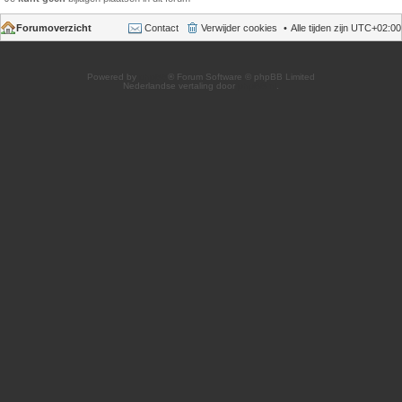
Forumoverzicht
Contact
Verwijder cookies
Alle tijden zijn
UTC+02:00
Powered by
phpBB
® Forum Software © phpBB Limited
Nederlandse vertaling door
phpBB.nl
.