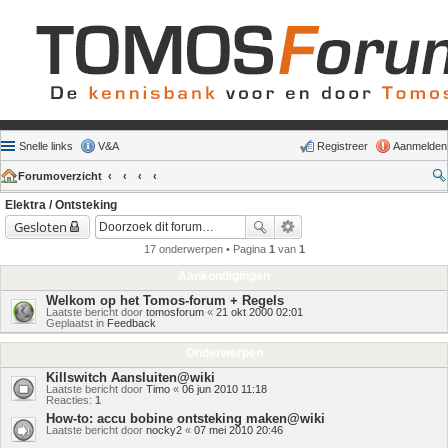
Snelle links
V&A
Registreer
Aanmelden
Forumoverzicht
Elektra / Ontsteking
Gesloten
17 onderwerpen • Pagina
1
van
1
Aankondigingen
Welkom op het Tomos-forum + Regels
Laatste bericht door
tomosforum
«
21 okt 2000 02:01
Geplaatst in
Feedback
Onderwerpen
Killswitch Aansluiten@wiki
Laatste bericht door
Timo
«
06 jun 2010 11:18
Reacties:
1
How-to: accu bobine ontsteking maken@wiki
Laatste bericht door
nocky2
«
07 mei 2010 20:46