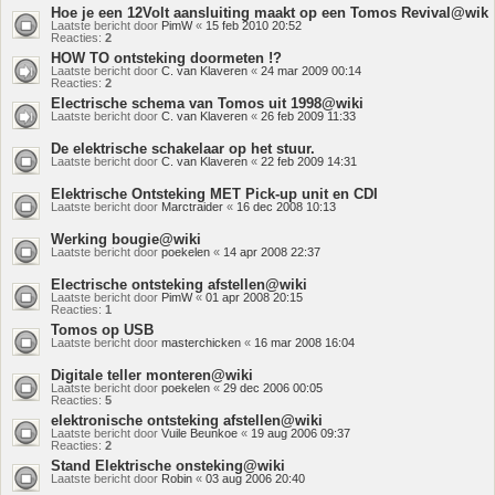
Hoe je een 12Volt aansluiting maakt op een Tomos Revival@wik
Laatste bericht door
PimW
«
15 feb 2010 20:52
Reacties:
2
HOW TO ontsteking doormeten !?
Laatste bericht door
C. van Klaveren
«
24 mar 2009 00:14
Reacties:
2
Electrische schema van Tomos uit 1998@wiki
Laatste bericht door
C. van Klaveren
«
26 feb 2009 11:33
De elektrische schakelaar op het stuur.
Laatste bericht door
C. van Klaveren
«
22 feb 2009 14:31
Elektrische Ontsteking MET Pick-up unit en CDI
Laatste bericht door
Marctraider
«
16 dec 2008 10:13
Werking bougie@wiki
Laatste bericht door
poekelen
«
14 apr 2008 22:37
Electrische ontsteking afstellen@wiki
Laatste bericht door
PimW
«
01 apr 2008 20:15
Reacties:
1
Tomos op USB
Laatste bericht door
masterchicken
«
16 mar 2008 16:04
Digitale teller monteren@wiki
Laatste bericht door
poekelen
«
29 dec 2006 00:05
Reacties:
5
elektronische ontsteking afstellen@wiki
Laatste bericht door
Vuile Beunkoe
«
19 aug 2006 09:37
Reacties:
2
Stand Elektrische onsteking@wiki
Laatste bericht door
Robin
«
03 aug 2006 20:40